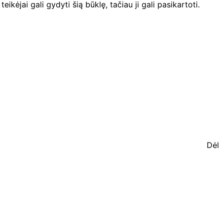
ikėjai gali gydyti šią būklę, tačiau ji gali pasikartoti.
Dėl