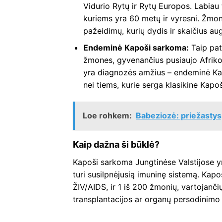
Vidurio Rytų ir Rytų Europos. Labiau
kuriems yra 60 metų ir vyresni. Žmon
pažeidimų, kurių dydis ir skaičius aug
Endeminė Kapoši sarkoma:
Taip pat
žmones, gyvenančius pusiaujo Afriko
yra diagnozės amžius – endeminė Ka
nei tiems, kurie serga klasikine Kapo
Loe rohkem:
Babeziozė: priežastys
Kaip dažna ši būklė?
Kapoši sarkoma Jungtinėse Valstijose y
turi susilpnėjusią imuninę sistemą. Kapo
ŽIV/AIDS, ir 1 iš 200 žmonių, vartojanči
transplantacijos ar organų persodinimo 