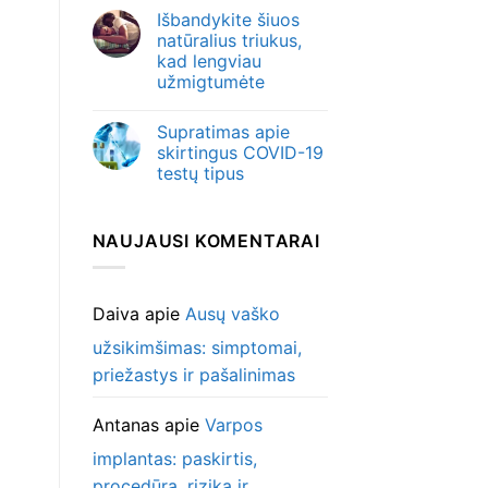
Išbandykite šiuos
natūralius triukus,
kad lengviau
užmigtumėte
Supratimas apie
skirtingus COVID-19
testų tipus
NAUJAUSI KOMENTARAI
Daiva
apie
Ausų vaško
užsikimšimas: simptomai,
priežastys ir pašalinimas
Antanas
apie
Varpos
implantas: paskirtis,
procedūra, rizika ir