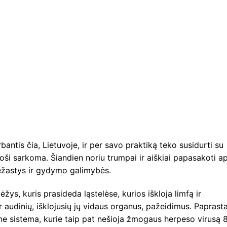
bantis čia, Lietuvoje, ir per savo praktiką teko susidurti su
apoši sarkoma. Šiandien noriu trumpai ir aiškiai papasakoti a
riežastys ir gydymo galimybės.
s, kuris prasideda ląstelėse, kurios iškloja limfą ir
 audinių, išklojusių jų vidaus organus, pažeidimus. Paprasta
ne sistema, kurie taip pat nešioja žmogaus herpeso virusą 