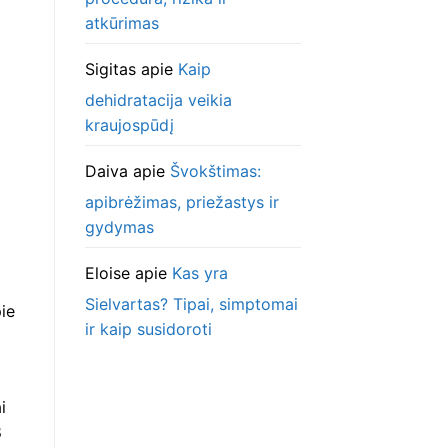
atkūrimas
Sigitas
apie
Kaip
dehidratacija veikia
kraujospūdį
Daiva
apie
Švokštimas:
apibrėžimas, priežastys ir
gydymas
Eloise
apie
Kas yra
Sielvartas? Tipai, simptomai
pie
ir kaip susidoroti
i
8