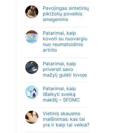
Pavojingas sintetinių
piktžolių poveikis
smegenims
Patarimai, kaip
kovoti su nuovargiu
nuo reumatoidinio
artrito
Patarimai, kaip
priversti savo
mažylį gulėti lovoje
Patarimai, kaip
išlaikyti sveiką
makštį – SFOMC
Vietinis skausmo
malšinimas: kas tai
yra ir kaip tai veikia?