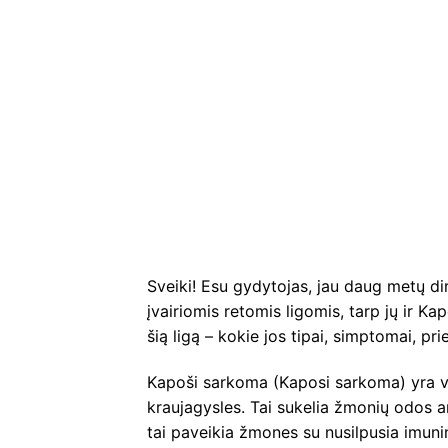
Sveiki! Esu gydytojas, jau daug metų dir
įvairiomis retomis ligomis, tarp jų ir K
šią ligą – kokie jos tipai, simptomai, p
Kapoši sarkoma (Kaposi sarkoma) yra vėžy
kraujagysles. Tai sukelia žmonių odos ar
tai paveikia žmones su nusilpusia imuni