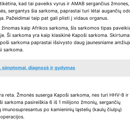
 tikėtina, kad tai paveiks vyrus ir AMAB sergančius žmones,
ės, sergantys šia sarkoma, paprastai turi lėtai augančių od
a. Pažeidimai taip pat gali plisti į vidaus organus.
 žinomas kaip Afrikos sarkoma, šis sarkomos tipas paveiki
je. Ši sarkoma yra kaip klasikinė Kapoši sarkoma. Skirtuma
poši sarkoma paprastai išsivysto daug jaunesniame amžiuj
ši sarkoma.
, simptomai, diagnozė ir gydymas
ra reta. Žmonės suserga Kapoši sarkoma, nes turi HHV-8 ir
ši sarkoma pasireiškia 6 iš 1 milijono žmonių, sergančių
ų imunosupresantus po kamieninių ląstelių (kaulų čiulpų)
operacijos.