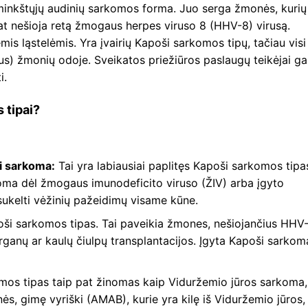
inkštųjų audinių sarkomos forma. Juo serga žmonės, kurių
 pat nešioja retą žmogaus herpes viruso 8 (HHV-8) virusą.
mis ląstelėmis. Yra įvairių Kapoši sarkomos tipų, tačiau visi
us) žmonių odoje. Sveikatos priežiūros paslaugų teikėjai gal
i.
 tipai?
i sarkoma:
Tai yra labiausiai paplitęs Kapoši sarkomos tipa
ma dėl žmogaus imunodeficito viruso (ŽIV) arba įgyto
sukelti vėžinių pažeidimų visame kūne.
oši sarkomos tipas. Tai paveikia žmones, nešiojančius HHV-
ganų ar kaulų čiulpų transplantacijos. Įgyta Kapoši sarkom
mos tipas taip pat žinomas kaip Viduržemio jūros sarkoma,
nės, gimę vyriški (AMAB), kurie yra kilę iš Viduržemio jūros,