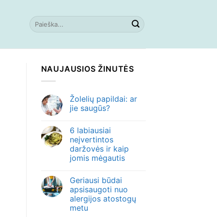
NAUJAUSIOS ŽINUTĖS
Žolelių papildai: ar
jie saugūs?
6 labiausiai
neįvertintos
daržovės ir kaip
jomis mėgautis
Geriausi būdai
apsisaugoti nuo
alergijos atostogų
metu