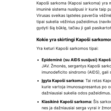
Kapoši sarkoma (Kaposi sarkoma) yra m
imuninė sistema nusilpusi ir kurie taip
Virusas sveikas ląsteles paverčia vėžinė
tipai sukelia vėžinius pažeidimus (navik
gydyti šią būklę, tačiau ji gali pasikartot
Kokie yra skirtingi Kapoši sarkomos
Yra keturi Kapoši sarkomos tipai:
Epideminė (su AIDS susijusi) Kapoš
JAV. Žmonės, sergantys Kapoši sarko
imunodeficito sindromo (AIDS), gali 
Įgyta Kapoši sarkoma:
Tai retas Kap
kurie vartoja imunosupresantus po or
dažniausiai sukelia odos pažeidimus.
Klasikinė Kapoši sarkoma:
Šis sarko
nes ja dažniausiai serga vyrai ir žmo