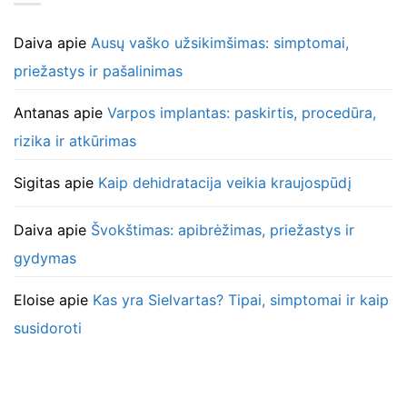
Daiva
apie
Ausų vaško užsikimšimas: simptomai,
priežastys ir pašalinimas
Antanas
apie
Varpos implantas: paskirtis, procedūra,
rizika ir atkūrimas
Sigitas
apie
Kaip dehidratacija veikia kraujospūdį
Daiva
apie
Švokštimas: apibrėžimas, priežastys ir
gydymas
Eloise
apie
Kas yra Sielvartas? Tipai, simptomai ir kaip
susidoroti