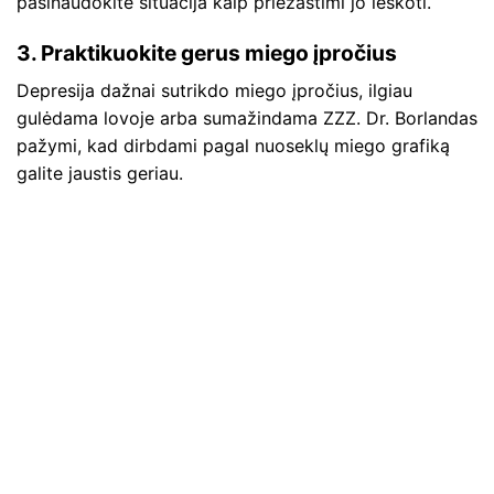
pasinaudokite situacija kaip priežastimi jo ieškoti.
3. Praktikuokite gerus miego įpročius
Depresija dažnai sutrikdo miego įpročius, ilgiau
gulėdama lovoje arba sumažindama ZZZ. Dr. Borlandas
pažymi, kad dirbdami pagal nuoseklų miego grafiką
galite jaustis geriau.