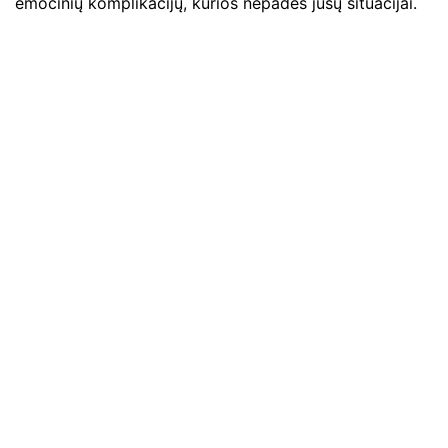
emocinių komplikacijų, kurios nepadės jūsų situacijai.