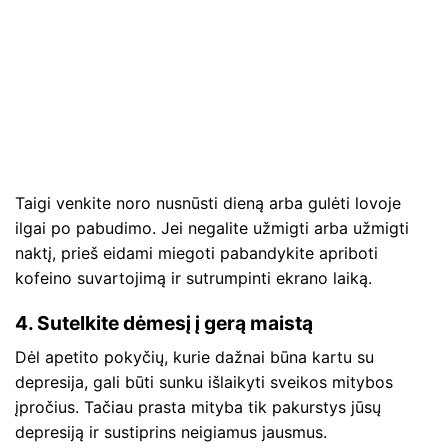
Taigi venkite noro nusnūsti dieną arba gulėti lovoje
ilgai po pabudimo. Jei negalite užmigti arba užmigti
naktį, prieš eidami miegoti pabandykite apriboti
kofeino suvartojimą ir sutrumpinti ekrano laiką.
4. Sutelkite dėmesį į gerą maistą
Dėl apetito pokyčių, kurie dažnai būna kartu su
depresija, gali būti sunku išlaikyti sveikos mitybos
įpročius. Tačiau prasta mityba tik pakurstys jūsų
depresiją ir sustiprins neigiamus jausmus.