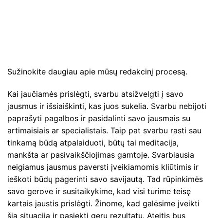
Sužinokite daugiau apie mūsų redakcinį procesą.
Kai jaučiamės prislėgti, svarbu atsižvelgti į savo
jausmus ir išsiaiškinti, kas juos sukelia. Svarbu nebijoti
paprašyti pagalbos ir pasidalinti savo jausmais su
artimaisiais ar specialistais. Taip pat svarbu rasti sau
tinkamą būdą atpalaiduoti, būtų tai meditacija,
mankšta ar pasivaikščiojimas gamtoje. Svarbiausia
neigiamus jausmus paversti įveikiamomis kliūtimis ir
ieškoti būdų pagerinti savo savijautą. Tad rūpinkimės
savo gerove ir susitaikykime, kad visi turime teisę
kartais jaustis prislėgti. Žinome, kad galėsime įveikti
šią situaciją ir pasiekti gerų rezultatų. Ateitis bus