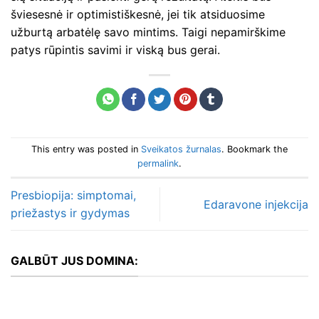
šviesesnė ir optimistiškesnė, jei tik atsiduosime
užburtą arbatėlę savo mintims. Taigi nepamirškime
patys rūpintis savimi ir viską bus gerai.
This entry was posted in
Sveikatos žurnalas
. Bookmark the
permalink
.
Presbiopija: simptomai,
Edaravone injekcija
priežastys ir gydymas
GALBŪT JUS DOMINA: