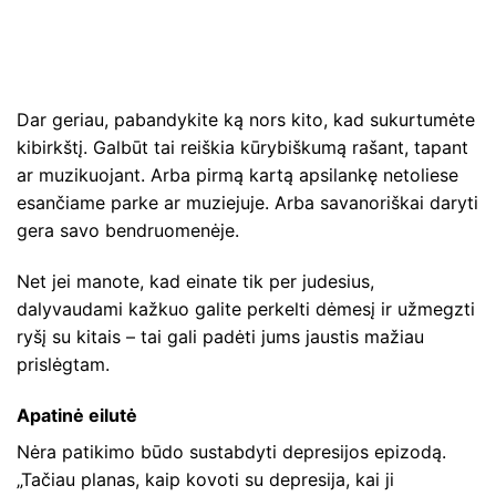
Dar geriau, pabandykite ką nors kito, kad sukurtumėte
kibirkštį. Galbūt tai reiškia kūrybiškumą rašant, tapant
ar muzikuojant. Arba pirmą kartą apsilankę netoliese
esančiame parke ar muziejuje. Arba savanoriškai daryti
gera savo bendruomenėje.
Net jei manote, kad einate tik per judesius,
dalyvaudami kažkuo galite perkelti dėmesį ir užmegzti
ryšį su kitais – tai gali padėti jums jaustis mažiau
prislėgtam.
Apatinė eilutė
Nėra patikimo būdo sustabdyti depresijos epizodą.
„Tačiau planas, kaip kovoti su depresija, kai ji