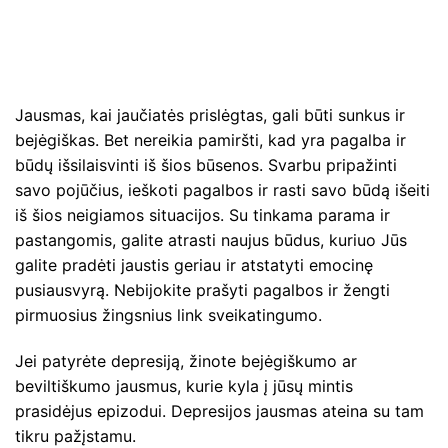
Jausmas, kai jaučiatės prislėgtas, gali būti sunkus ir
bejėgiškas. Bet nereikia pamiršti, kad yra pagalba ir
būdų išsilaisvinti iš šios būsenos. Svarbu pripažinti
savo pojūčius, ieškoti pagalbos ir rasti savo būdą išeiti
iš šios neigiamos situacijos. Su tinkama parama ir
pastangomis, galite atrasti naujus būdus, kuriuo Jūs
galite pradėti jaustis geriau ir atstatyti emocinę
pusiausvyrą. Nebijokite prašyti pagalbos ir žengti
pirmuosius žingsnius link sveikatingumo.
Jei patyrėte depresiją, žinote bejėgiškumo ar
beviltiškumo jausmus, kurie kyla į jūsų mintis
prasidėjus epizodui. Depresijos jausmas ateina su tam
tikru pažįstamu.