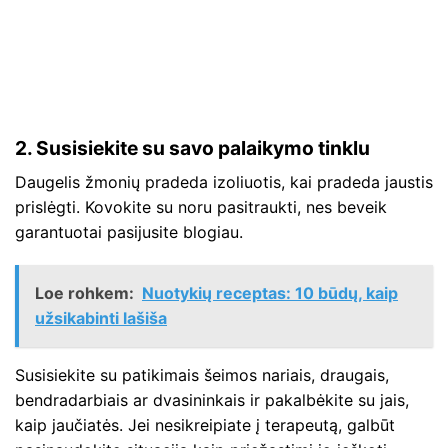
2. Susisiekite su savo palaikymo tinklu
Daugelis žmonių pradeda izoliuotis, kai pradeda jaustis
prislėgti. Kovokite su noru pasitraukti, nes beveik
garantuotai pasijusite blogiau.
Loe rohkem:
Nuotykių receptas: 10 būdų, kaip
užsikabinti lašiša
Susisiekite su patikimais šeimos nariais, draugais,
bendradarbiais ar dvasininkais ir pakalbėkite su jais,
kaip jaučiatės. Jei nesikreipiate į terapeutą, galbūt