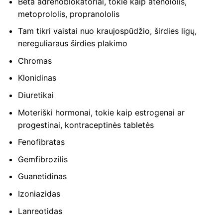
Beta adrenoblokatoriai, tokie kaip atenololis,
metoprololis, propranololis
Tam tikri vaistai nuo kraujospūdžio, širdies ligų,
nereguliaraus širdies plakimo
Chromas
Klonidinas
Diuretikai
Moteriški hormonai, tokie kaip estrogenai ar
progestinai, kontraceptinės tabletės
Fenofibratas
Gemfibrozilis
Guanetidinas
Izoniazidas
Lanreotidas