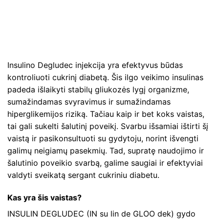
Insulino Degludec injekcija yra efektyvus būdas
kontroliuoti cukrinį diabetą. Šis ilgo veikimo insulinas
padeda išlaikyti stabilų gliukozės lygį organizme,
sumažindamas svyravimus ir sumažindamas
hiperglikemijos riziką. Tačiau kaip ir bet koks vaistas,
tai gali sukelti šalutinį poveikį. Svarbu išsamiai ištirti šį
vaistą ir pasikonsultuoti su gydytoju, norint išvengti
galimų neigiamų pasekmių. Tad, supratę naudojimo ir
šalutinio poveikio svarbą, galime saugiai ir efektyviai
valdyti sveikatą sergant cukriniu diabetu.
Kas yra šis vaistas?
INSULIN DEGLUDEC (IN su lin de GLOO dek) gydo