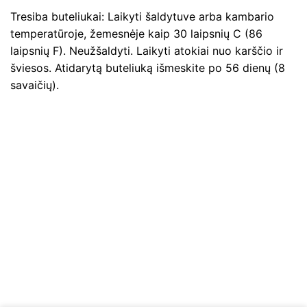
Tresiba buteliukai: Laikyti šaldytuve arba kambario
temperatūroje, žemesnėje kaip 30 laipsnių C (86
laipsnių F). Neužšaldyti. Laikyti atokiai nuo karščio ir
šviesos. Atidarytą buteliuką išmeskite po 56 dienų (8
savaičių).