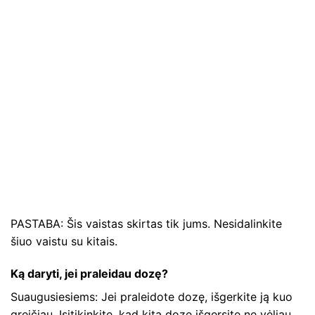
PASTABA: Šis vaistas skirtas tik jums. Nesidalinkite
šiuo vaistu su kitais.
Ką daryti, jei praleidau dozę?
Suaugusiesiems: Jei praleidote dozę, išgerkite ją kuo
greičiau. Įsitikinkite, kad kitą dozę išgersite ne vėliau