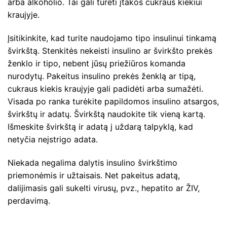
arba alkoholio. Tai gali turėti įtakos cukraus kiekiui
kraujyje.
Įsitikinkite, kad turite naudojamo tipo insulinui tinkamą
švirkštą. Stenkitės nekeisti insulino ar švirkšto prekės
ženklo ir tipo, nebent jūsų priežiūros komanda
nurodytų. Pakeitus insulino prekės ženklą ar tipą,
cukraus kiekis kraujyje gali padidėti arba sumažėti.
Visada po ranka turėkite papildomos insulino atsargos,
švirkštų ir adatų. Švirkštą naudokite tik vieną kartą.
Išmeskite švirkštą ir adatą į uždarą talpyklą, kad
netyčia neįstrigo adata.
Niekada negalima dalytis insulino švirkštimo
priemonėmis ir užtaisais. Net pakeitus adatą,
dalijimasis gali sukelti virusų, pvz., hepatito ar ŽIV,
perdavimą.