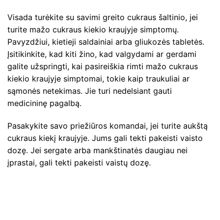
Visada turėkite su savimi greito cukraus šaltinio, jei
turite mažo cukraus kiekio kraujyje simptomų.
Pavyzdžiui, kietieji saldainiai arba gliukozės tabletės.
Įsitikinkite, kad kiti žino, kad valgydami ar gerdami
galite užspringti, kai pasireiškia rimti mažo cukraus
kiekio kraujyje simptomai, tokie kaip traukuliai ar
sąmonės netekimas. Jie turi nedelsiant gauti
medicininę pagalbą.
Pasakykite savo priežiūros komandai, jei turite aukštą
cukraus kiekį kraujyje. Jums gali tekti pakeisti vaisto
dozę. Jei sergate arba mankštinatės daugiau nei
įprastai, gali tekti pakeisti vaistų dozę.