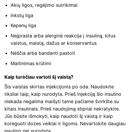
Akių ligos, regėjimo sutrikimai
Inkstų liga
Kepenų liga
Neįprasta arba alerginė reakcija į insuliną, kitus
vaistus, maistą, dažus ar konservantus
Nėščia arba bandanti pastoti
Maitinimas krūtimi
Kaip turėčiau vartoti šį vaistą?
Šis vaistas skirtas injekcijoms po oda. Naudokite
tiksliai taip, kaip nurodyta. Prieš injekciją šio insulino
niekada negalima maišyti tame pačiame švirkšte su
kitais insulinais. Prieš naudojimą stipriai nekratykite.
Jūs būsite išmokyti, kaip naudoti šį vaistą ir kaip
koreguoti dozes veiklai ir ligoms. Nevartokite daugiau
insulino nei nurodyta.