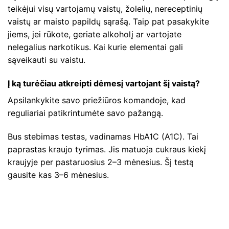
teikėjui visų vartojamų vaistų, žolelių, nereceptinių
vaistų ar maisto papildų sąrašą. Taip pat pasakykite
jiems, jei rūkote, geriate alkoholį ar vartojate
nelegalius narkotikus. Kai kurie elementai gali
sąveikauti su vaistu.
Į ką turėčiau atkreipti dėmesį vartojant šį vaistą?
Apsilankykite savo priežiūros komandoje, kad
reguliariai patikrintumėte savo pažangą.
Bus stebimas testas, vadinamas HbA1C (A1C). Tai
paprastas kraujo tyrimas. Jis matuoja cukraus kiekį
kraujyje per pastaruosius 2–3 mėnesius. Šį testą
gausite kas 3–6 mėnesius.