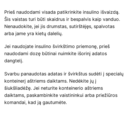
Prieš naudodami visada patikrinkite insulino išvaizdą.
Šis vaistas turi būti skaidrus ir bespalvis kaip vanduo.
Nenaudokite, jei jis drumstas, sutirštėjęs, spalvotas
arba jame yra kietų dalelių.
Jei naudojate insulino švirkštimo priemonę, prieš
naudodami dozę būtinai nuimkite išorinį adatos
dangtelį.
Svarbu panaudotas adatas ir švirkštus sudėti į specialų
konteinerį aštriems daiktams. Nedėkite jų į
šiukšliadėžę. Jei neturite konteinerio aštriems
daiktams, paskambinkite vaistininkui arba priežiūros
komandai, kad ją gautumėte.