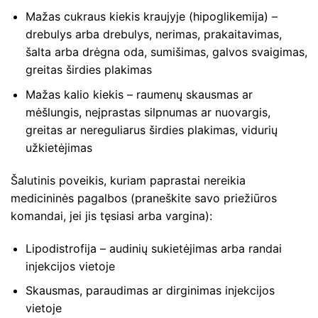
Mažas cukraus kiekis kraujyje (hipoglikemija) –
drebulys arba drebulys, nerimas, prakaitavimas,
šalta arba drėgna oda, sumišimas, galvos svaigimas,
greitas širdies plakimas
Mažas kalio kiekis – raumenų skausmas ar
mėšlungis, neįprastas silpnumas ar nuovargis,
greitas ar nereguliarus širdies plakimas, vidurių
užkietėjimas
Šalutinis poveikis, kuriam paprastai nereikia
medicininės pagalbos (praneškite savo priežiūros
komandai, jei jis tęsiasi arba vargina):
Lipodistrofija – audinių sukietėjimas arba randai
injekcijos vietoje
Skausmas, paraudimas ar dirginimas injekcijos
vietoje