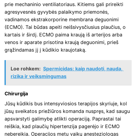
prie mechaninio ventiliatoriaus. Kitiems gali prireikti
agresyvesnės gyvybės palaikymo priemonės,
vadinamos ekstrakorporine membrana deguonimi
(ECMO). Tai būdas apeiti neišsivysčiusius plaučius, o
kartais ir širdį. ECMO paima kraują iš arterijos arba
venos ir aparate prisotina kraują deguonimi, prieš
grąžindamas jį į kūdikio kraujotaką.
Loe rohkem:
Spermicidas: kaip naudoti, nauda, ​​
rizika ir veiksmingumas
Chirurgija
Jūsų kūdikis bus intensyviosios terapijos skyriuje, kol
jūsų sveikatos priežiūros komanda nuspręs, kad saugu
apsvarstyti galimybę atlikti operaciją. Paprastai tai
reiškia, kad plaučių hipertenzija pagerėjo ir ECMO
nebereikia. Operacijos metu vaikų anesteziologas