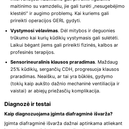
maitinimo su vamzdeliu, jie gali turėti „nesugebėjimo
klestėti“ ir augimo problemų. Kai kuriems gali
prireikti operacijos GERL gydyti.
Vystymosi vėlavimas
. Dėl mitybos ir deguonies
trūkumo kai kurių kūdikių vystymasis gali sulėtėti.
Laikui bėgant jiems gali prireikti fizinės, kalbos ar
profesinės terapijos.
Sensorineuralinis klausos praradimas
. Maždaug
25% kūdikių, sergančių CDH, progresuoja klausos
praradimas. Neaišku, ar tai yra būklės, gydymo
(tokių kaip aukšto dažnio mechaninė ventiliacija ir
vaistai) ar abiejų priežasčių komplikacija.
Diagnozė ir testai
Kaip diagnozuojama įgimta diafragminė išvarža?
Įgimta diafragminė išvarža dažnai aptinkama atliekant