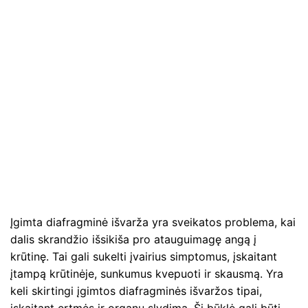
Įgimta diafragminė išvarža yra sveikatos problema, kai
dalis skrandžio išsikiša pro atauguimagę angą į
krūtinę. Tai gali sukelti įvairius simptomus, įskaitant
įtampą krūtinėje, sunkumus kvepuoti ir skausmą. Yra
keli skirtingi įgimtos diafragminės išvaržos tipai,
įskaitant ertmės ir organų slydimą. Ši būklė gali būti