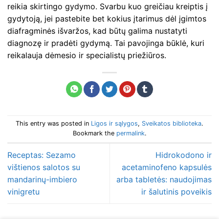
reikia skirtingo gydymo. Svarbu kuo greičiau kreiptis į
gydytoją, jei pastebite bet kokius įtarimus dėl įgimtos
diafragminės išvaržos, kad būtų galima nustatyti
diagnozę ir pradėti gydymą. Tai pavojinga būklė, kuri
reikalauja dėmesio ir specialistų priežiūros.
This entry was posted in
Ligos ir sąlygos
,
Sveikatos biblioteka
.
Bookmark the
permalink
.
Receptas: Sezamo
Hidrokodono ir
vištienos salotos su
acetaminofeno kapsulės
mandarinų-imbiero
arba tabletės: naudojimas
vinigretu
ir šalutinis poveikis