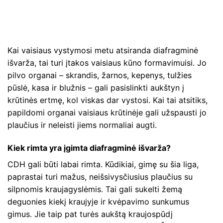
Kai vaisiaus vystymosi metu atsiranda diafragminė
išvarža, tai turi įtakos vaisiaus kūno formavimuisi. Jo
pilvo organai – skrandis, žarnos, kepenys, tulžies
pūslė, kasa ir blužnis – gali pasislinkti aukštyn į
krūtinės ertmę, kol viskas dar vystosi. Kai tai atsitiks,
papildomi organai vaisiaus krūtinėje gali užspausti jo
plaučius ir neleisti jiems normaliai augti.
Kiek rimta yra įgimta diafragminė išvarža?
CDH gali būti labai rimta. Kūdikiai, gimę su šia liga,
paprastai turi mažus, neišsivysčiusius plaučius su
silpnomis kraujagyslėmis. Tai gali sukelti žemą
deguonies kiekį kraujyje ir kvėpavimo sunkumus
gimus. Jie taip pat turės aukštą kraujospūdį