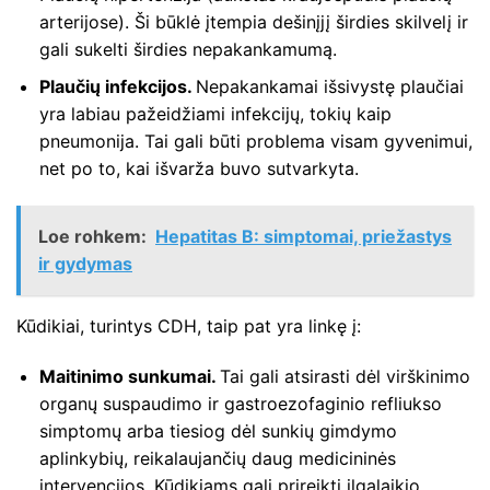
arterijose). Ši būklė įtempia dešinįjį širdies skilvelį ir
gali sukelti širdies nepakankamumą.
Plaučių infekcijos.
Nepakankamai išsivystę plaučiai
yra labiau pažeidžiami infekcijų, tokių kaip
pneumonija. Tai gali būti problema visam gyvenimui,
net po to, kai išvarža buvo sutvarkyta.
Loe rohkem:
Hepatitas B: simptomai, priežastys
ir gydymas
Kūdikiai, turintys CDH, taip pat yra linkę į:
Maitinimo sunkumai.
Tai gali atsirasti dėl virškinimo
organų suspaudimo ir gastroezofaginio refliukso
simptomų arba tiesiog dėl sunkių gimdymo
aplinkybių, reikalaujančių daug medicininės
intervencijos. Kūdikiams gali prireikti ilgalaikio