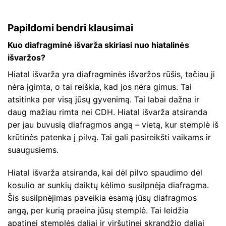
Papildomi bendri klausimai
Kuo diafragminė išvarža skiriasi nuo hiatalinės
išvaržos?
Hiatal išvarža yra diafragminės išvaržos rūšis, tačiau ji
nėra įgimta, o tai reiškia, kad jos nėra gimus. Tai
atsitinka per visą jūsų gyvenimą. Tai labai dažna ir
daug mažiau rimta nei CDH. Hiatal išvarža atsiranda
per jau buvusią diafragmos angą – vietą, kur stemplė iš
krūtinės patenka į pilvą. Tai gali pasireikšti vaikams ir
suaugusiems.
Hiatal išvarža atsiranda, kai dėl pilvo spaudimo dėl
kosulio ar sunkių daiktų kėlimo susilpnėja diafragma.
Šis susilpnėjimas paveikia esamą jūsų diafragmos
angą, per kurią praeina jūsų stemplė. Tai leidžia
apatinei stemplės daliai ir viršutinei skrandžio daliai