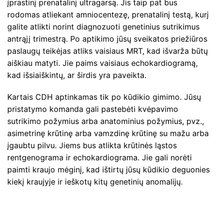
įprastinį prenatalinį ultragarsą. Jis taip pat bus
rodomas atliekant amniocentezę, prenatalinį testą, kurį
galite atlikti norint diagnozuoti genetinius sutrikimus
antrąjį trimestrą. Po aptikimo jūsų sveikatos priežiūros
paslaugų teikėjas atliks vaisiaus MRT, kad išvarža būtų
aiškiau matyti. Jie paims vaisiaus echokardiogramą,
kad išsiaiškintų, ar širdis yra paveikta.
Kartais CDH aptinkamas tik po kūdikio gimimo. Jūsų
pristatymo komanda gali pastebėti kvėpavimo
sutrikimo požymius arba anatominius požymius, pvz.,
asimetrinę krūtinę arba vamzdinę krūtinę su mažu arba
įgaubtu pilvu. Jiems bus atlikta krūtinės ląstos
rentgenograma ir echokardiograma. Jie gali norėti
paimti kraujo mėginį, kad ištirtų jūsų kūdikio deguonies
kiekį kraujyje ir ieškotų kitų genetinių anomalijų.