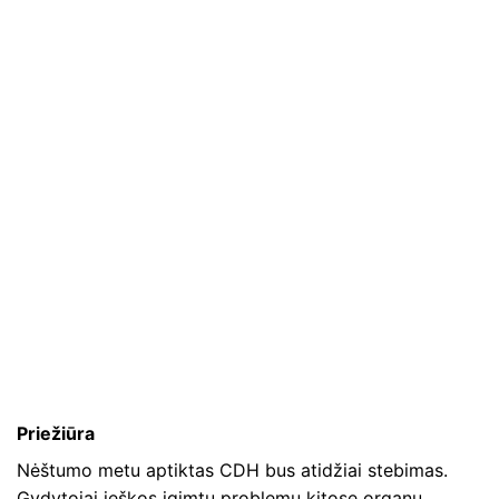
Priežiūra
Nėštumo metu aptiktas CDH bus atidžiai stebimas.
Gydytojai ieškos įgimtų problemų kitose organų