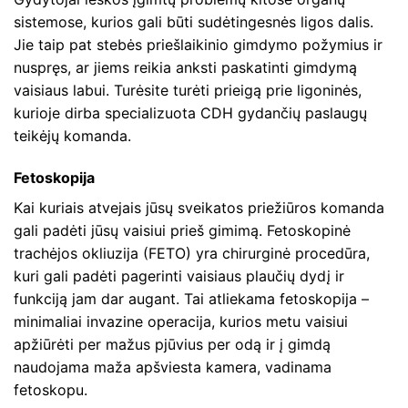
sistemose, kurios gali būti sudėtingesnės ligos dalis.
Jie taip pat stebės priešlaikinio gimdymo požymius ir
nuspręs, ar jiems reikia anksti paskatinti gimdymą
vaisiaus labui. Turėsite turėti prieigą prie ligoninės,
kurioje dirba specializuota CDH gydančių paslaugų
teikėjų komanda.
Fetoskopija
Kai kuriais atvejais jūsų sveikatos priežiūros komanda
gali padėti jūsų vaisiui prieš gimimą. Fetoskopinė
trachėjos okliuzija (FETO) yra chirurginė procedūra,
kuri gali padėti pagerinti vaisiaus plaučių dydį ir
funkciją jam dar augant. Tai atliekama fetoskopija –
minimaliai invazine operacija, kurios metu vaisiui
apžiūrėti per mažus pjūvius per odą ir į gimdą
naudojama maža apšviesta kamera, vadinama
fetoskopu.