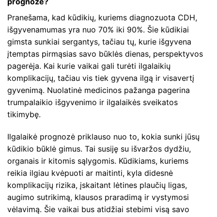
prognozė?
Pranešama, kad kūdikių, kuriems diagnozuota CDH,
išgyvenamumas yra nuo 70% iki 90%. Šie kūdikiai
gimsta sunkiai sergantys, tačiau tų, kurie išgyvena
įtemptas pirmąsias savo būklės dienas, perspektyvos
pagerėja. Kai kurie vaikai gali turėti ilgalaikių
komplikacijų, tačiau vis tiek gyvena ilgą ir visavertį
gyvenimą. Nuolatinė medicinos pažanga pagerina
trumpalaikio išgyvenimo ir ilgalaikės sveikatos
tikimybę.
Ilgalaikė prognozė priklauso nuo to, kokia sunki jūsų
kūdikio būklė gimus. Tai susiję su išvaržos dydžiu,
organais ir kitomis sąlygomis. Kūdikiams, kuriems
reikia ilgiau kvėpuoti ar maitinti, kyla didesnė
komplikacijų rizika, įskaitant lėtines plaučių ligas,
augimo sutrikimą, klausos praradimą ir vystymosi
vėlavimą. Šie vaikai bus atidžiai stebimi visą savo