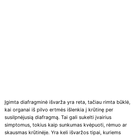
Įgimta diafragminė išvarža yra reta, tačiau rimta būklė,
kai organai iš pilvo ertmės išlenkia į krūtinę per
susilpnėjusią diafragmą. Tai gali sukelti įvairius
simptomus, tokius kaip sunkumas kvėpuoti, rėmuo ar
skausmas krūtinėje. Yra keli išvaržos tipai, kuriems