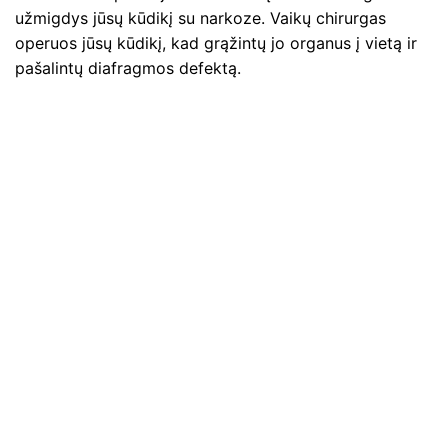
užmigdys jūsų kūdikį su narkoze. Vaikų chirurgas
operuos jūsų kūdikį, kad grąžintų jo organus į vietą ir
pašalintų diafragmos defektą.