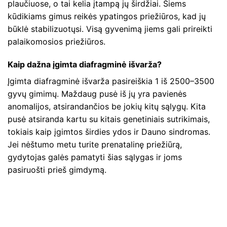
plaučiuose, o tai kelia įtampą jų širdžiai. Šiems
kūdikiams gimus reikės ypatingos priežiūros, kad jų
būklė stabilizuotųsi. Visą gyvenimą jiems gali prireikti
palaikomosios priežiūros.
Kaip dažna įgimta diafragminė išvarža?
Įgimta diafragminė išvarža pasireiškia 1 iš 2500–3500
gyvų gimimų. Maždaug pusė iš jų yra pavienės
anomalijos, atsirandančios be jokių kitų sąlygų. Kita
pusė atsiranda kartu su kitais genetiniais sutrikimais,
tokiais kaip įgimtos širdies ydos ir Dauno sindromas.
Jei nėštumo metu turite prenatalinę priežiūrą,
gydytojas galės pamatyti šias sąlygas ir joms
pasiruošti prieš gimdymą.