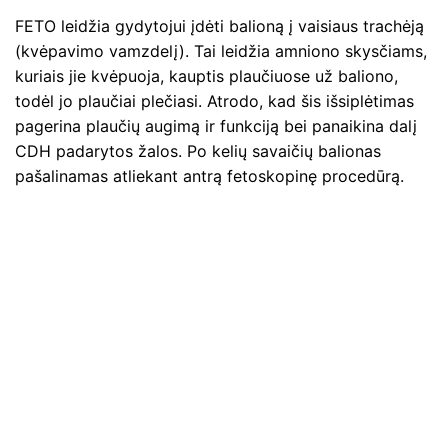
FETO leidžia gydytojui įdėti balioną į vaisiaus trachėją
(kvėpavimo vamzdelį). Tai leidžia amniono skysčiams,
kuriais jie kvėpuoja, kauptis plaučiuose už baliono,
todėl jo plaučiai plečiasi. Atrodo, kad šis išsiplėtimas
pagerina plaučių augimą ir funkciją bei panaikina dalį
CDH padarytos žalos. Po kelių savaičių balionas
pašalinamas atliekant antrą fetoskopinę procedūrą.