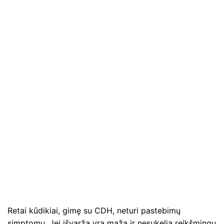
Retai kūdikiai, gimę su CDH, neturi pastebimų
simptomų. Jei išvarža yra maža ir nesukelia reikšmingų