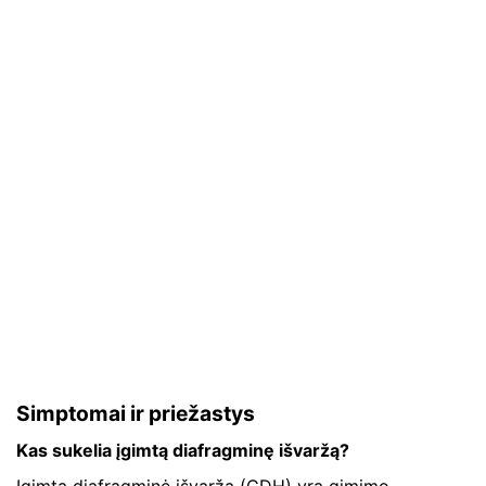
Simptomai ir priežastys
Kas sukelia įgimtą diafragminę išvaržą?
Įgimta diafragminė išvarža (CDH) yra gimimo