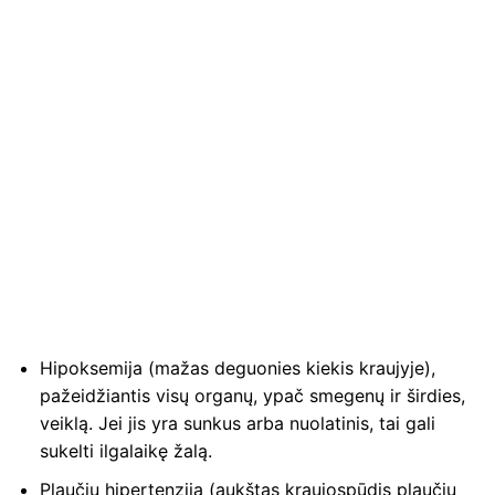
Hipoksemija (mažas deguonies kiekis kraujyje),
pažeidžiantis visų organų, ypač smegenų ir širdies,
veiklą. Jei jis yra sunkus arba nuolatinis, tai gali
sukelti ilgalaikę žalą.
Plaučių hipertenzija (aukštas kraujospūdis plaučių