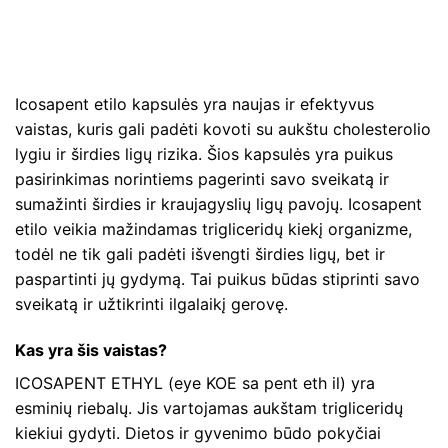
Icosapent etilo kapsulės yra naujas ir efektyvus
vaistas, kuris gali padėti kovoti su aukštu cholesterolio
lygiu ir širdies ligų rizika. Šios kapsulės yra puikus
pasirinkimas norintiems pagerinti savo sveikatą ir
sumažinti širdies ir kraujagyslių ligų pavojų. Icosapent
etilo veikia mažindamas trigliceridų kiekį organizme,
todėl ne tik gali padėti išvengti širdies ligų, bet ir
paspartinti jų gydymą. Tai puikus būdas stiprinti savo
sveikatą ir užtikrinti ilgalaikį gerovę.
Kas yra šis vaistas?
ICOSAPENT ETHYL (eye KOE sa pent eth il) yra
esminių riebalų. Jis vartojamas aukštam trigliceridų
kiekiui gydyti. Dietos ir gyvenimo būdo pokyčiai