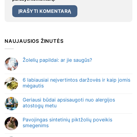
NAUJAUSIOS ŽINUTĖS
Žolelių papildai: ar jie saugūs?
6 labiausiai neįvertintos daržovės ir kaip jomis
mėgautis
Geriausi būdai apsisaugoti nuo alergijos
atostogų metu
Pavojingas sintetinių piktžolių poveikis
smegenims