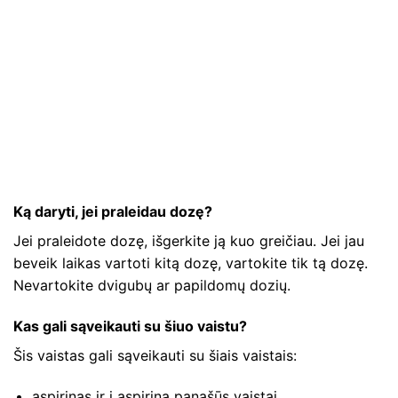
Ką daryti, jei praleidau dozę?
Jei praleidote dozę, išgerkite ją kuo greičiau. Jei jau
beveik laikas vartoti kitą dozę, vartokite tik tą dozę.
Nevartokite dvigubų ar papildomų dozių.
Kas gali sąveikauti su šiuo vaistu?
Šis vaistas gali sąveikauti su šiais vaistais:
aspirinas ir į aspiriną ​​panašūs vaistai