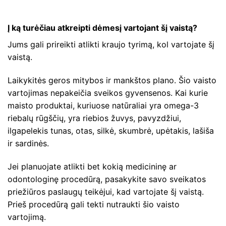
Į ką turėčiau atkreipti dėmesį vartojant šį vaistą?
Jums gali prireikti atlikti kraujo tyrimą, kol vartojate šį
vaistą.
Laikykitės geros mitybos ir mankštos plano. Šio vaisto
vartojimas nepakeičia sveikos gyvensenos. Kai kurie
maisto produktai, kuriuose natūraliai yra omega-3
riebalų rūgščių, yra riebios žuvys, pavyzdžiui,
ilgapelekis tunas, otas, silkė, skumbrė, upėtakis, lašiša
ir sardinės.
Jei planuojate atlikti bet kokią medicininę ar
odontologinę procedūrą, pasakykite savo sveikatos
priežiūros paslaugų teikėjui, kad vartojate šį vaistą.
Prieš procedūrą gali tekti nutraukti šio vaisto
vartojimą.