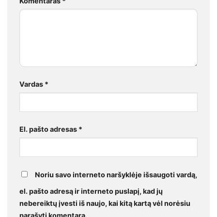
Komentaras
*
Vardas
*
El. pašto adresas
*
Noriu savo interneto naršyklėje išsaugoti vardą,
el. pašto adresą ir interneto puslapį, kad jų
nebereiktų įvesti iš naujo, kai kitą kartą vėl norėsiu
parašyti komentarą.