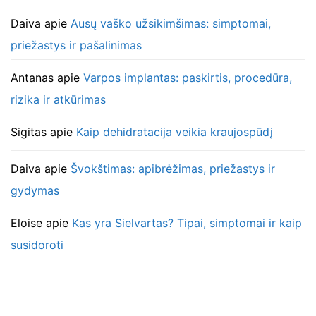
Daiva
apie
Ausų vaško užsikimšimas: simptomai,
priežastys ir pašalinimas
Antanas
apie
Varpos implantas: paskirtis, procedūra,
rizika ir atkūrimas
Sigitas
apie
Kaip dehidratacija veikia kraujospūdį
Daiva
apie
Švokštimas: apibrėžimas, priežastys ir
gydymas
Eloise
apie
Kas yra Sielvartas? Tipai, simptomai ir kaip
susidoroti