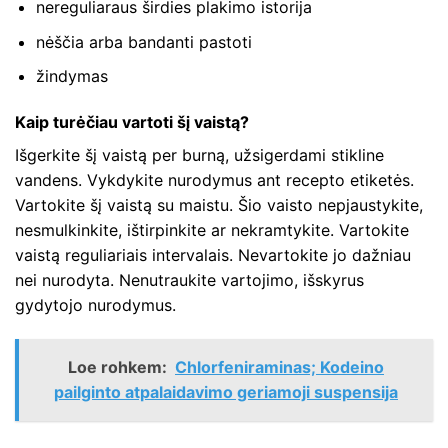
nereguliaraus širdies plakimo istorija
nėščia arba bandanti pastoti
žindymas
Kaip turėčiau vartoti šį vaistą?
Išgerkite šį vaistą per burną, užsigerdami stikline
vandens. Vykdykite nurodymus ant recepto etiketės.
Vartokite šį vaistą su maistu. Šio vaisto nepjaustykite,
nesmulkinkite, ištirpinkite ar nekramtykite. Vartokite
vaistą reguliariais intervalais. Nevartokite jo dažniau
nei nurodyta. Nenutraukite vartojimo, išskyrus
gydytojo nurodymus.
Loe rohkem:
Chlorfeniraminas; Kodeino
pailginto atpalaidavimo geriamoji suspensija