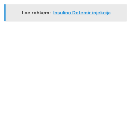
Loe rohkem:
Insulino Detemir injekcija