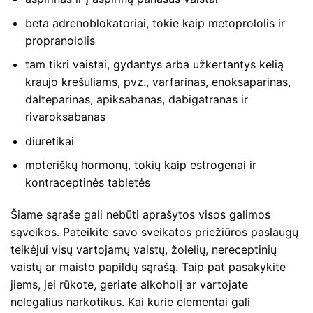
beta adrenoblokatoriai, tokie kaip metoprololis ir
propranololis
tam tikri vaistai, gydantys arba užkertantys kelią
kraujo krešuliams, pvz., varfarinas, enoksaparinas,
dalteparinas, apiksabanas, dabigatranas ir
rivaroksabanas
diuretikai
moteriškų hormonų, tokių kaip estrogenai ir
kontraceptinės tabletės
Šiame sąraše gali nebūti aprašytos visos galimos
sąveikos. Pateikite savo sveikatos priežiūros paslaugų
teikėjui visų vartojamų vaistų, žolelių, nereceptinių
vaistų ar maisto papildų sąrašą. Taip pat pasakykite
jiems, jei rūkote, geriate alkoholį ar vartojate
nelegalius narkotikus. Kai kurie elementai gali