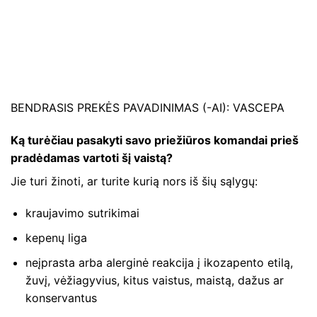
BENDRASIS PREKĖS PAVADINIMAS (-AI): VASCEPA
Ką turėčiau pasakyti savo priežiūros komandai prieš
pradėdamas vartoti šį vaistą?
Jie turi žinoti, ar turite kurią nors iš šių sąlygų:
kraujavimo sutrikimai
kepenų liga
neįprasta arba alerginė reakcija į ikozapento etilą,
žuvį, vėžiagyvius, kitus vaistus, maistą, dažus ar
konservantus