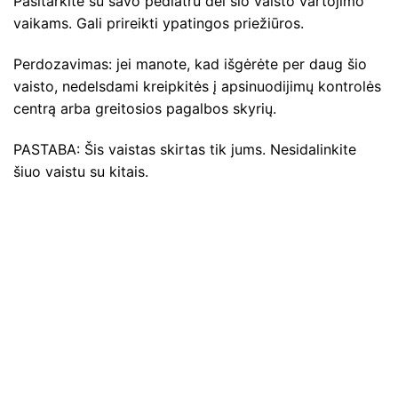
Pasitarkite su savo pediatru dėl šio vaisto vartojimo
vaikams. Gali prireikti ypatingos priežiūros.
Perdozavimas: jei manote, kad išgėrėte per daug šio
vaisto, nedelsdami kreipkitės į apsinuodijimų kontrolės
centrą arba greitosios pagalbos skyrių.
PASTABA: Šis vaistas skirtas tik jums. Nesidalinkite
šiuo vaistu su kitais.