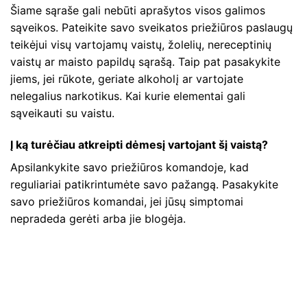
Šiame sąraše gali nebūti aprašytos visos galimos
sąveikos. Pateikite savo sveikatos priežiūros paslaugų
teikėjui visų vartojamų vaistų, žolelių, nereceptinių
vaistų ar maisto papildų sąrašą. Taip pat pasakykite
jiems, jei rūkote, geriate alkoholį ar vartojate
nelegalius narkotikus. Kai kurie elementai gali
sąveikauti su vaistu.
Į ką turėčiau atkreipti dėmesį vartojant šį vaistą?
Apsilankykite savo priežiūros komandoje, kad
reguliariai patikrintumėte savo pažangą. Pasakykite
savo priežiūros komandai, jei jūsų simptomai
nepradeda gerėti arba jie blogėja.