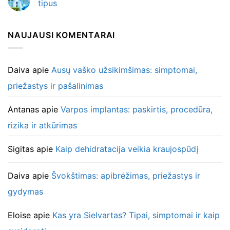
tipus
NAUJAUSI KOMENTARAI
Daiva
apie
Ausų vaško užsikimšimas: simptomai,
priežastys ir pašalinimas
Antanas
apie
Varpos implantas: paskirtis, procedūra,
rizika ir atkūrimas
Sigitas
apie
Kaip dehidratacija veikia kraujospūdį
Daiva
apie
Švokštimas: apibrėžimas, priežastys ir
gydymas
Eloise
apie
Kas yra Sielvartas? Tipai, simptomai ir kaip