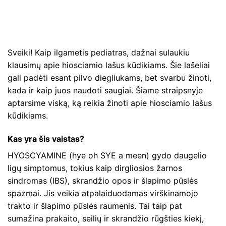
Sveiki! Kaip ilgametis pediatras, dažnai sulaukiu
klausimų apie hiosciamio lašus kūdikiams. Šie lašeliai
gali padėti esant pilvo diegliukams, bet svarbu žinoti,
kada ir kaip juos naudoti saugiai. Šiame straipsnyje
aptarsime viską, ką reikia žinoti apie hiosciamio lašus
kūdikiams.
Kas yra šis vaistas?
HYOSCYAMINE (hye oh SYE a meen) gydo daugelio
ligų simptomus, tokius kaip dirgliosios žarnos
sindromas (IBS), skrandžio opos ir šlapimo pūslės
spazmai. Jis veikia atpalaiduodamas virškinamojo
trakto ir šlapimo pūslės raumenis. Tai taip pat
sumažina prakaito, seilių ir skrandžio rūgšties kiekį,