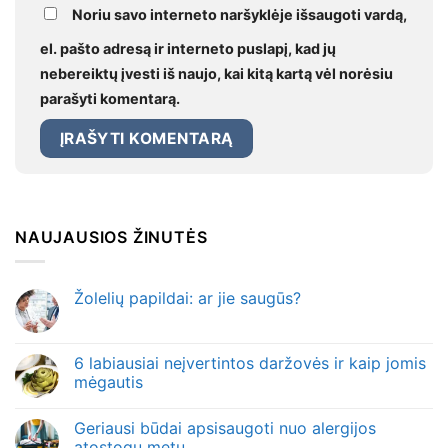
Noriu savo interneto naršyklėje išsaugoti vardą,
el. pašto adresą ir interneto puslapį, kad jų
nebereiktų įvesti iš naujo, kai kitą kartą vėl norėsiu
parašyti komentarą.
NAUJAUSIOS ŽINUTĖS
Žolelių papildai: ar jie saugūs?
6 labiausiai neįvertintos daržovės ir kaip jomis
mėgautis
Geriausi būdai apsisaugoti nuo alergijos
atostogų metu