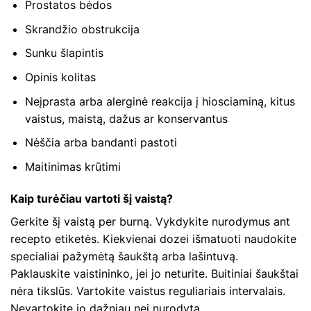
Prostatos bėdos
Skrandžio obstrukcija
Sunku šlapintis
Opinis kolitas
Neįprasta arba alerginė reakcija į hiosciaminą, kitus
vaistus, maistą, dažus ar konservantus
Nėščia arba bandanti pastoti
Maitinimas krūtimi
Kaip turėčiau vartoti šį vaistą?
Gerkite šį vaistą per burną. Vykdykite nurodymus ant
recepto etiketės. Kiekvienai dozei išmatuoti naudokite
specialiai pažymėtą šaukštą arba lašintuvą.
Paklauskite vaistininko, jei jo neturite. Buitiniai šaukštai
nėra tikslūs. Vartokite vaistus reguliariais intervalais.
Nevartokite jo dažniau nei nurodyta.