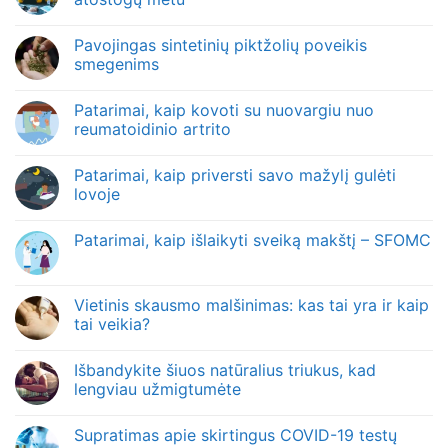
Pavojingas sintetinių piktžolių poveikis
smegenims
Patarimai, kaip kovoti su nuovargiu nuo
reumatoidinio artrito
Patarimai, kaip priversti savo mažylį gulėti
lovoje
Patarimai, kaip išlaikyti sveiką makštį – SFOMC
Vietinis skausmo malšinimas: kas tai yra ir kaip
tai veikia?
Išbandykite šiuos natūralius triukus, kad
lengviau užmigtumėte
Supratimas apie skirtingus COVID-19 testų