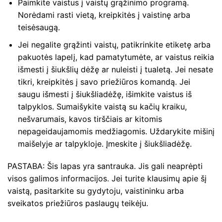
Paimkite vaistus į vaistų grąžinimo programą.
Norėdami rasti vietą, kreipkitės į vaistinę arba
teisėsaugą.
Jei negalite grąžinti vaistų, patikrinkite etiketę arba
pakuotės lapelį, kad pamatytumėte, ar vaistus reikia
išmesti į šiukšlių dėžę ar nuleisti į tualetą. Jei nesate
tikri, kreipkitės į savo priežiūros komandą. Jei
saugu išmesti į šiukšliadėžę, išimkite vaistus iš
talpyklos. Sumaišykite vaistą su kačių kraiku,
nešvarumais, kavos tirščiais ar kitomis
nepageidaujamomis medžiagomis. Uždarykite mišinį
maišelyje ar talpykloje. Įmeskite į šiukšliadėžę.
PASTABA: Šis lapas yra santrauka. Jis gali neaprėpti
visos galimos informacijos. Jei turite klausimų apie šį
vaistą, pasitarkite su gydytoju, vaistininku arba
sveikatos priežiūros paslaugų teikėju.