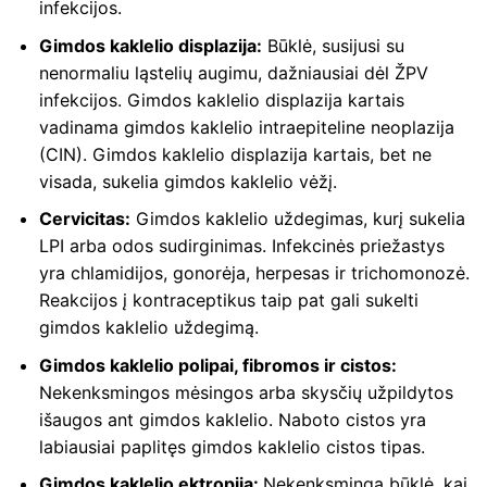
infekcijos.
Gimdos kaklelio displazija:
Būklė, susijusi su
nenormaliu ląstelių augimu, dažniausiai dėl ŽPV
infekcijos. Gimdos kaklelio displazija kartais
vadinama gimdos kaklelio intraepiteline neoplazija
(CIN). Gimdos kaklelio displazija kartais, bet ne
visada, sukelia gimdos kaklelio vėžį.
Cervicitas:
Gimdos kaklelio uždegimas, kurį sukelia
LPI arba odos sudirginimas. Infekcinės priežastys
yra chlamidijos, gonorėja, herpesas ir trichomonozė.
Reakcijos į kontraceptikus taip pat gali sukelti
gimdos kaklelio uždegimą.
Gimdos kaklelio polipai, fibromos ir cistos:
Nekenksmingos mėsingos arba skysčių užpildytos
išaugos ant gimdos kaklelio. Naboto cistos yra
labiausiai paplitęs gimdos kaklelio cistos tipas.
Gimdos kaklelio ektropija:
Nekenksminga būklė, kai