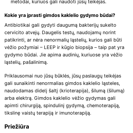
metodai, kuriuos gali naudoti jūsų teikėjas.
Kokie yra įprasti gimdos kaklelio gydymo būdai?
Antibiotikai gali gydyti daugumą bakterijų sukelto
cervicito atvejų. Daugelis testų, naudojamų norint
patikrinti, ar nėra nenormalių ląstelių, kurios gali būti
vėžio požymiai – LEEP ir kūgio biopsija – taip pat yra
gydymo būdai. Jie apima audinių, kuriuose yra vėžio
ląstelių, pašalinimą.
Priklausomai nuo jūsų būklės, jūsų paslaugų teikėjas
gali sunaikinti nenormalias gimdos kaklelio ląsteles,
naudodamas didelį šaltį (krioterapija), šilumą (šilumą)
arba elektrą. Gimdos kaklelio vėžio gydymas gali
apimti chirurgiją, spindulinį gydymą, chemoterapiją,
tikslinę vaistų terapiją ir imunoterapiją.
Priežiūra