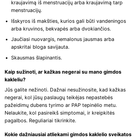
kraujavimą iš menstruacijų arba kraujavimą tarp
menstruacijų.
Išskyros iš makšties, kurios gali būti vandeningos
arba kruvinos, bekvapės arba dvokiančios.
Jaučiasi nuovargis, nemalonus jausmas arba
apskritai bloga savijauta.
Skausmas šlapinantis.
Kaip sužinoti, ar kažkas negerai su mano gimdos
kakleliu?
Jūs galite nežinoti. Dažnai nesužinosite, kad kažkas
negerai, kol jūsų paslaugų teikėjas nepastebės
pažeidimų dubens tyrimo ar PAP tepinėlio metu.
Nelaukite, kol pasireikš simptomai, ir kreipkitės
pagalbos. Reguliariai tikrinkite.
Kokie dažniausiai atliekami gimdos kaklelio sveikatos