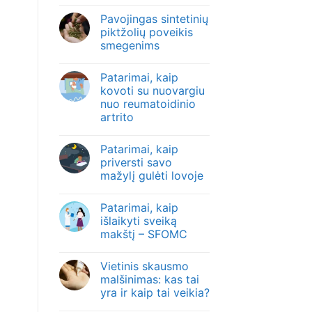
Pavojingas sintetinių
piktžolių poveikis
smegenims
Patarimai, kaip
kovoti su nuovargiu
nuo reumatoidinio
artrito
Patarimai, kaip
priversti savo
mažylį gulėti lovoje
Patarimai, kaip
išlaikyti sveiką
makštį – SFOMC
Vietinis skausmo
malšinimas: kas tai
yra ir kaip tai veikia?