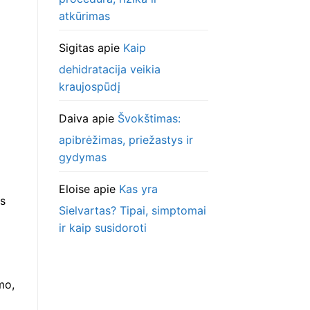
atkūrimas
Sigitas
apie
Kaip
dehidratacija veikia
kraujospūdį
Daiva
apie
Švokštimas:
apibrėžimas, priežastys ir
gydymas
Eloise
apie
Kas yra
ės
Sielvartas? Tipai, simptomai
ir kaip susidoroti
mo,