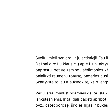
Sveiki, mieli senjorai ir jų artimieji! Esu
Dažnai girdžiu klausimų apie fizinį akt
paprastų, bet veiksmingų sėdimosios kė
palaikyti raumenų tonusą, pagerins pusi
Skaitykite toliau ir sužinokite, kaip leng
Reguliariai mankštindamiesi galite išlaik
lankstesniems. Ir tai gali padėti apriboti
pvz., osteoporozę, širdies ligas ir būkl