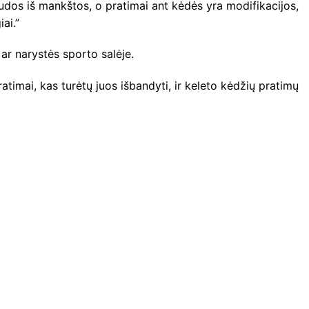
audos iš mankštos, o pratimai ant kėdės yra modifikacijos,
ai.”
ar narystės sporto salėje.
ratimai, kas turėtų juos išbandyti, ir keleto kėdžių pratimų