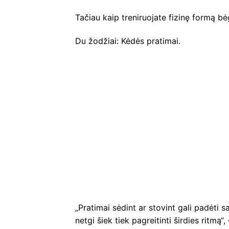
Tačiau kaip treniruojate fizinę formą b
Du žodžiai: Kėdės pratimai.
„Pratimai sėdint ar stovint gali padėti s
netgi šiek tiek pagreitinti širdies ritmą