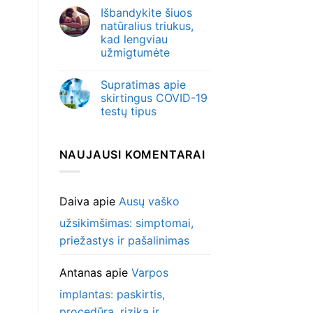
Išbandykite šiuos
natūralius triukus,
kad lengviau
užmigtumėte
Supratimas apie
skirtingus COVID-19
testų tipus
NAUJAUSI KOMENTARAI
Daiva
apie
Ausų vaško
užsikimšimas: simptomai,
priežastys ir pašalinimas
Antanas
apie
Varpos
implantas: paskirtis,
procedūra, rizika ir