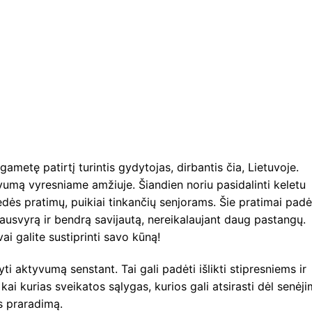
 ilgametę patirtį turintis gydytojas, dirbantis čia, Lietuvoje.
yvumą vyresniame amžiuje. Šiandien noriu pasidalinti keletu
dės pratimų, puikiai tinkančių senjorams. Šie pratimai pad
ausvyrą ir bendrą savijautą, nereikalaujant daug pastangų.
vai galite sustiprinti savo kūną!
yti aktyvumą senstant. Tai gali padėti išlikti stipresniems ir
 kai kurias sveikatos sąlygas, kurios gali atsirasti dėl senėji
ės praradimą.