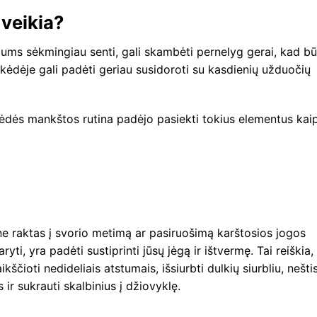
 veikia?
 jums sėkmingiau senti, gali skambėti pernelyg gerai, kad bū
 kėdėje gali padėti geriau susidoroti su kasdienių užduočių
ėdės mankštos rutina padėjo pasiekti tokius elementus kaip
i ne raktas į svorio metimą ar pasiruošimą karštosios jogos
yti, yra padėti sustiprinti jūsų jėgą ir ištvermę. Tai reiškia,
kščioti nedideliais atstumais, išsiurbti dulkių siurbliu, nešti
ir sukrauti skalbinius į džiovyklę.