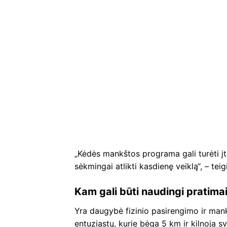
„Kėdės mankštos programa gali turėti įt
sėkmingai atlikti kasdienę veiklą“, – tei
Kam gali būti naudingi pratima
Yra daugybė fizinio pasirengimo ir man
entuziastų, kurie bėga 5 km ir kilnoja svo