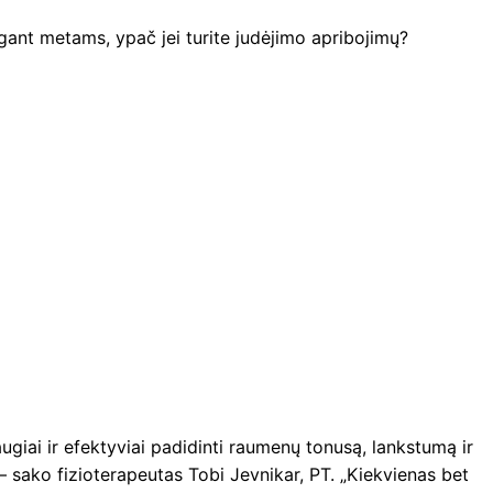
ėgant metams, ypač jei turite judėjimo apribojimų?
augiai ir efektyviai padidinti raumenų tonusą, lankstumą ir
“, – sako fizioterapeutas Tobi Jevnikar, PT. „Kiekvienas bet