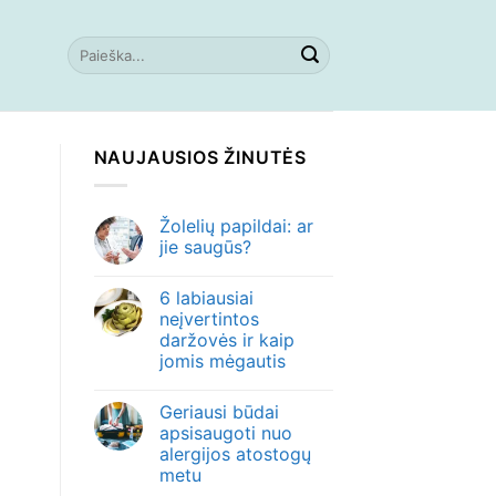
NAUJAUSIOS ŽINUTĖS
Žolelių papildai: ar
jie saugūs?
6 labiausiai
neįvertintos
daržovės ir kaip
jomis mėgautis
Geriausi būdai
apsisaugoti nuo
alergijos atostogų
metu