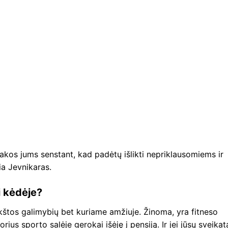
akos jums senstant, kad padėtų išlikti nepriklausomiems ir
gia Jevnikaras.
i kėdėje?
kštos galimybių bet kuriame amžiuje. Žinoma, yra fitneso
rius sporto salėje gerokai išėję į pensiją. Ir jei jūsų sveikat