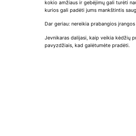
kokio amžiaus ir gebėjimų gali turėti n
kurios gali padėti jums mankštintis saugi
Dar geriau: nereikia prabangios įrangos 
Jevnikaras dalijasi, kaip veikia kėdžių p
pavyzdžiais, kad galėtumėte pradėti.