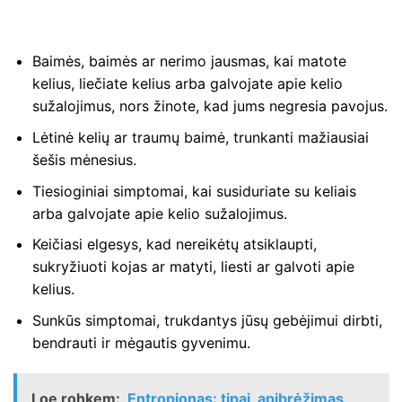
Baimės, baimės ar nerimo jausmas, kai matote
kelius, liečiate kelius arba galvojate apie kelio
sužalojimus, nors žinote, kad jums negresia pavojus.
Lėtinė kelių ar traumų baimė, trunkanti mažiausiai
šešis mėnesius.
Tiesioginiai simptomai, kai susiduriate su keliais
arba galvojate apie kelio sužalojimus.
Keičiasi elgesys, kad nereikėtų atsiklaupti,
sukryžiuoti kojas ar matyti, liesti ar galvoti apie
kelius.
Sunkūs simptomai, trukdantys jūsų gebėjimui dirbti,
bendrauti ir mėgautis gyvenimu.
Loe rohkem:
Entropionas: tipai, apibrėžimas,