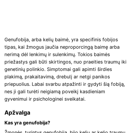
Genufobija, arba kelių baimė, yra specifinis fobijos
tipas, kai žmogus jaučia neproporcingą baimę arba
nerimą dėl lenkimų ir sulenkimų. Tokios baimės
priežastys gali būti skirtingos, nuo praeities traumų iki
genetinių polinkio. Simptomai gali apimti širdies
plakimą, prakaitavimą, drebulį ar netgi panikos
priepuolius. Labai svarbu atpažinti ir gydyti šią fobiją,
nes ji gali turėti neigiamą poveikį kasdieniam
gyvenimui ir psichologinei sveikatai.
Apžvalga
Kas yra genufobija?
Žmonės, turintys genufobiją, bijo kelių ar kelio traumų.