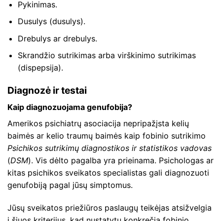
Pykinimas.
Dusulys (dusulys).
Drebulys ar drebulys.
Skrandžio sutrikimas arba virškinimo sutrikimas
(dispepsija).
Diagnozė ir testai
Kaip diagnozuojama genufobija?
Amerikos psichiatrų asociacija nepripažįsta kelių
baimės ar kelio traumų baimės kaip fobinio sutrikimo
Psichikos sutrikimų diagnostikos ir statistikos vadovas
(
DSM
). Vis dėlto pagalba yra prieinama. Psichologas ar
kitas psichikos sveikatos specialistas gali diagnozuoti
genufobiją pagal jūsų simptomus.
Jūsų sveikatos priežiūros paslaugų teikėjas atsižvelgia
į šiuos kriterijus, kad nustatytų konkrečią fobinio