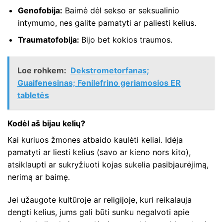
Genofobija:
Baimė dėl sekso ar seksualinio
intymumo, nes galite pamatyti ar paliesti kelius.
Traumatofobija:
Bijo bet kokios traumos.
Loe rohkem:
Dekstrometorfanas;
Guaifenesinas; Fenilefrino geriamosios ER
tabletės
Kodėl aš bijau kelių?
Kai kuriuos žmones atbaido kaulėti keliai. Idėja
pamatyti ar liesti kelius (savo ar kieno nors kito),
atsiklaupti ar sukryžiuoti kojas sukelia pasibjaurėjimą,
nerimą ar baimę.
Jei užaugote kultūroje ar religijoje, kuri reikalauja
dengti kelius, jums gali būti sunku negalvoti apie