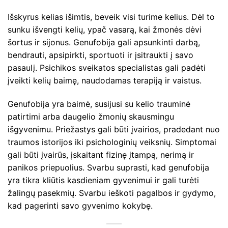
Išskyrus kelias išimtis, beveik visi turime kelius. Dėl to
sunku išvengti kelių, ypač vasarą, kai žmonės dėvi
šortus ir sijonus. Genufobija gali apsunkinti darbą,
bendrauti, apsipirkti, sportuoti ir įsitraukti į savo
pasaulį. Psichikos sveikatos specialistas gali padėti
įveikti kelių baimę, naudodamas terapiją ir vaistus.
Genufobija yra baimė, susijusi su kelio trauminė
patirtimi arba daugelio žmonių skausmingu
išgyvenimu. Priežastys gali būti įvairios, pradedant nuo
traumos istorijos iki psichologinių veiksnių. Simptomai
gali būti įvairūs, įskaitant fizinę įtampą, nerimą ir
panikos priepuolius. Svarbu suprasti, kad genufobija
yra tikra kliūtis kasdieniam gyvenimui ir gali turėti
žalingų pasekmių. Svarbu ieškoti pagalbos ir gydymo,
kad pagerinti savo gyvenimo kokybę.