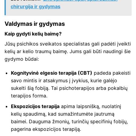
chirurgija ir gydymas
Valdymas ir gydymas
Kaip gydyti kelių baimę?
Jūsų psichikos sveikatos specialistas gali padėti įveikti
kelių ar kelio traumų baimę. Jums gali būti naudingi šie
gydymo būdai:
Kognityvinė elgesio terapija (CBT)
padeda pakeisti
savo mintis ir atsakymus į įvykius, kurie galėjo
sukelti šią fobiją. Tai psichoterapijos arba pokalbių
terapijos forma.
Ekspozicijos terapija
apima laipsnišką, nuolatinį
kelių spaudimą, kad sumažintumėte jautrumą
baimei. Dauguma žmonių, turinčių specifinių fobijų,
pagerina ekspozicijos terapiją.