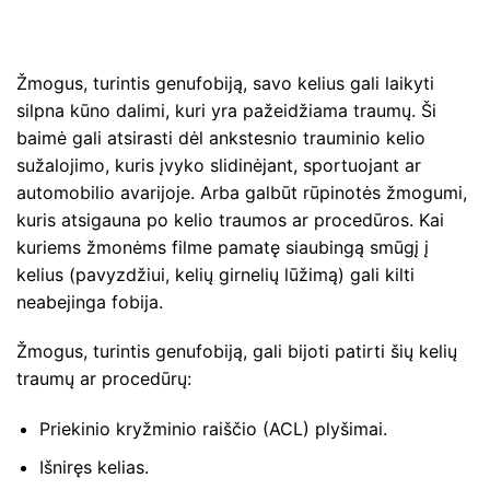
Žmogus, turintis genufobiją, savo kelius gali laikyti
silpna kūno dalimi, kuri yra pažeidžiama traumų. Ši
baimė gali atsirasti dėl ankstesnio trauminio kelio
sužalojimo, kuris įvyko slidinėjant, sportuojant ar
automobilio avarijoje. Arba galbūt rūpinotės žmogumi,
kuris atsigauna po kelio traumos ar procedūros. Kai
kuriems žmonėms filme pamatę siaubingą smūgį į
kelius (pavyzdžiui, kelių girnelių lūžimą) gali kilti
neabejinga fobija.
Žmogus, turintis genufobiją, gali bijoti patirti šių kelių
traumų ar procedūrų:
Priekinio kryžminio raiščio (ACL) plyšimai.
Išniręs kelias.