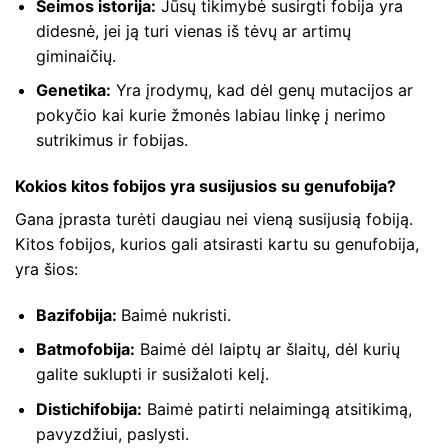
Šeimos istorija:
Jūsų tikimybė susirgti fobija yra
didesnė, jei ją turi vienas iš tėvų ar artimų
giminaičių.
Genetika:
Yra įrodymų, kad dėl genų mutacijos ar
pokyčio kai kurie žmonės labiau linkę į nerimo
sutrikimus ir fobijas.
Kokios kitos fobijos yra susijusios su genufobija?
Gana įprasta turėti daugiau nei vieną susijusią fobiją.
Kitos fobijos, kurios gali atsirasti kartu su genufobija,
yra šios:
Bazifobija:
Baimė nukristi.
Batmofobija:
Baimė dėl laiptų ar šlaitų, dėl kurių
galite suklupti ir susižaloti kelį.
Distichifobija:
Baimė patirti nelaimingą atsitikimą,
pavyzdžiui, paslysti.