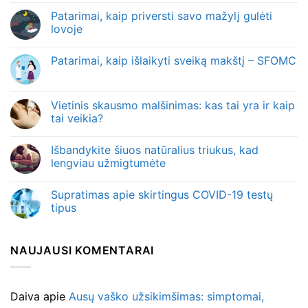
Patarimai, kaip priversti savo mažylį gulėti
lovoje
Patarimai, kaip išlaikyti sveiką makštį – SFOMC
Vietinis skausmo malšinimas: kas tai yra ir kaip
tai veikia?
Išbandykite šiuos natūralius triukus, kad
lengviau užmigtumėte
Supratimas apie skirtingus COVID-19 testų
tipus
NAUJAUSI KOMENTARAI
Daiva
apie
Ausų vaško užsikimšimas: simptomai,