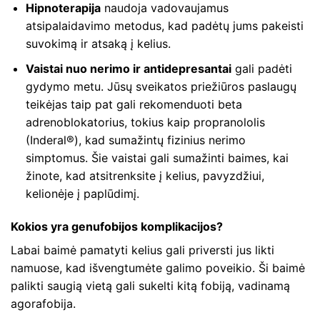
Hipnoterapija
naudoja vadovaujamus
atsipalaidavimo metodus, kad padėtų jums pakeisti
suvokimą ir atsaką į kelius.
Vaistai nuo nerimo ir antidepresantai
gali padėti
gydymo metu. Jūsų sveikatos priežiūros paslaugų
teikėjas taip pat gali rekomenduoti beta
adrenoblokatorius, tokius kaip propranololis
(Inderal®), kad sumažintų fizinius nerimo
simptomus. Šie vaistai gali sumažinti baimes, kai
žinote, kad atsitrenksite į kelius, pavyzdžiui,
kelionėje į paplūdimį.
Kokios yra genufobijos komplikacijos?
Labai baimė pamatyti kelius gali priversti jus likti
namuose, kad išvengtumėte galimo poveikio. Ši baimė
palikti saugią vietą gali sukelti kitą fobiją, vadinamą
agorafobija.