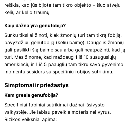
reiškia, kad jūs bijote tam tikro objekto – šiuo atveju
kelių ar kelio traumų.
Kaip dažna yra genufobija?
Sunku tiksliai žinoti, kiek žmonių turi tam tikrą fobiją,
pavyzdžiui, genufobiją (kelių baimę). Daugelis žmonių
gali pasilikti šią baimę sau arba gali neatpažinti, kad ją
turi. Mes žinome, kad maždaug 1 iš 10 suaugusiųjų
amerikiečių ir 1 iš 5 paauglių tam tikru savo gyvenimo
momentu susidurs su specifiniu fobijos sutrikimu.
Simptomai ir priežastys
Kam gresia genufobija?
Specifiniai fobiniai sutrikimai dažnai išsivysto
vaikystėje. Jie labiau paveikia moteris nei vyrus.
Rizikos veiksniai apima: