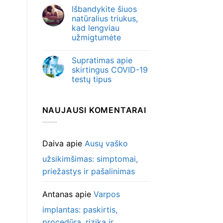
Išbandykite šiuos
natūralius triukus,
kad lengviau
užmigtumėte
Supratimas apie
skirtingus COVID-19
testų tipus
NAUJAUSI KOMENTARAI
Daiva
apie
Ausų vaško
užsikimšimas: simptomai,
priežastys ir pašalinimas
Antanas
apie
Varpos
implantas: paskirtis,
procedūra, rizika ir