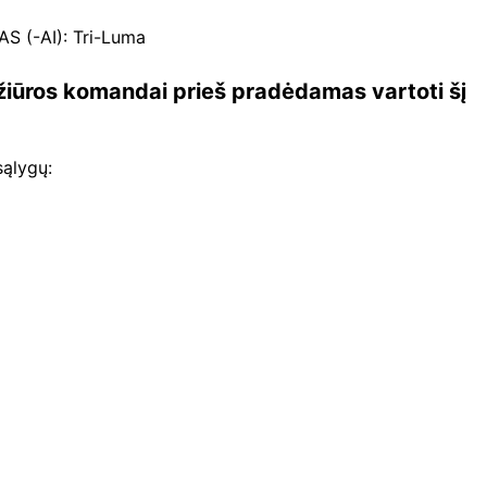
 (-AI): Tri-Luma
žiūros komandai prieš pradėdamas vartoti šį
 sąlygų: