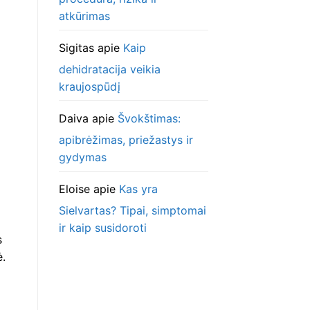
atkūrimas
Sigitas
apie
Kaip
dehidratacija veikia
kraujospūdį
Daiva
apie
Švokštimas:
apibrėžimas, priežastys ir
gydymas
Eloise
apie
Kas yra
Sielvartas? Tipai, simptomai
ir kaip susidoroti
s
ė.