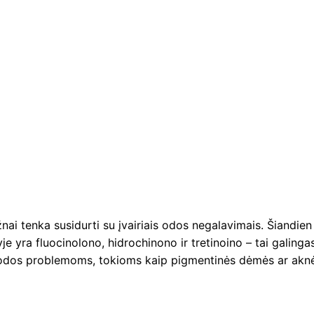
žnai tenka susidurti su įvairiais odos negalavimais. Šiandien
je yra fluocinolono, hidrochinono ir tretinoino – tai galinga
ms odos problemoms, tokioms kaip pigmentinės dėmės ar akn