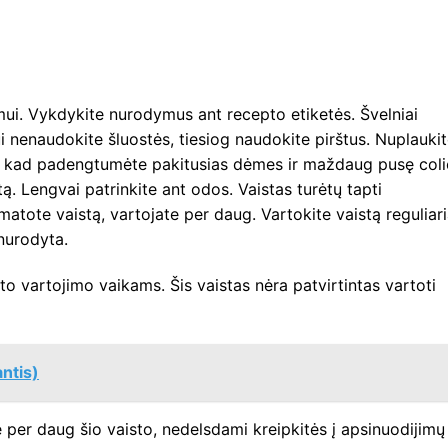
imui. Vykdykite nurodymus ant recepto etiketės. Švelniai
ui nenaudokite šluostės, tiesiog naudokite pirštus. Nuplaukit
o, kad padengtumėte pakitusias dėmes ir maždaug pusę col
. Lengvai patrinkite ant odos. Vaistas turėtų tapti
atote vaistą, vartojate per daug. Vartokite vaistą reguliari
 nurodyta.
sto vartojimo vaikams. Šis vaistas nėra patvirtintas vartoti
antis)
per daug šio vaisto, nedelsdami kreipkitės į apsinuodijimų