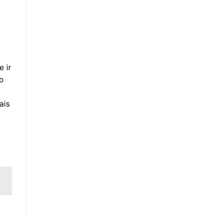
e ir
io
ais