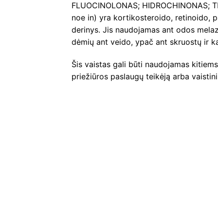
FLUOCINOLONAS; HIDROCHINONAS; TRETI
noe in) yra kortikosteroido, retinoido, p
derinys. Jis naudojamas ant odos melaz
dėmių ant veido, ypač ant skruostų ir k
Šis vaistas gali būti naudojamas kitiems 
priežiūros paslaugų teikėją arba vaistin