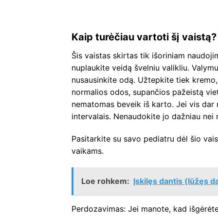
Kaip turėčiau vartoti šį vaistą?
Šis vaistas skirtas tik išoriniam naudoj
nuplaukite veidą švelniu valikliu. Valym
nusausinkite odą. Užtepkite tiek krem
normalios odos, supančios pažeistą vietą
nematomas beveik iš karto. Jei vis dar m
intervalais. Nenaudokite jo dažniau nei
Pasitarkite su savo pediatru dėl šio vai
vaikams.
Loe rohkem:
Įskilęs dantis (lūžęs d
Perdozavimas: Jei manote, kad išgėrėte 