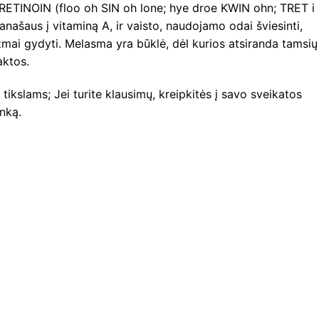
NOIN (floo oh SIN oh lone; hye droe KWIN ohn; TRET i
anašaus į vitaminą A, ir vaisto, naudojamo odai šviesinti,
mai gydyti. Melasma yra būklė, dėl kurios atsiranda tamsių
aktos.
tikslams; Jei turite klausimų, kreipkitės į savo sveikatos
inką.