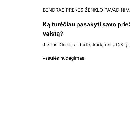
BENDRAS PREKĖS ŽENKLO PAVADINIMAS
Ką turėčiau pasakyti savo prie
vaistą?
Jie turi žinoti, ar turite kurią nors iš šių
•saulės nudegimas