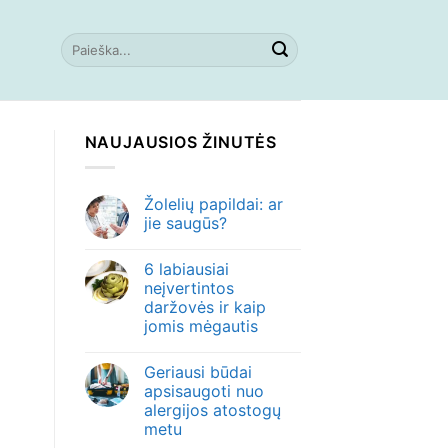
NAUJAUSIOS ŽINUTĖS
Žolelių papildai: ar
jie saugūs?
6 labiausiai
neįvertintos
daržovės ir kaip
jomis mėgautis
Geriausi būdai
apsisaugoti nuo
alergijos atostogų
metu