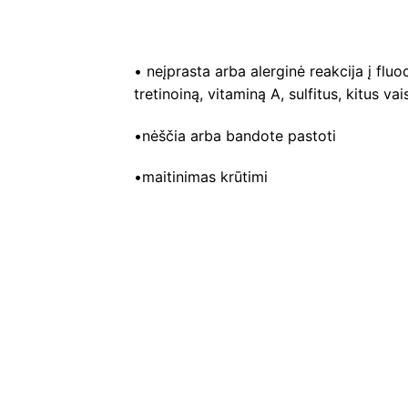
• neįprasta arba alerginė reakcija į fluo
tretinoiną, vitaminą A, sulfitus, kitus v
•nėščia arba bandote pastoti
•maitinimas krūtimi