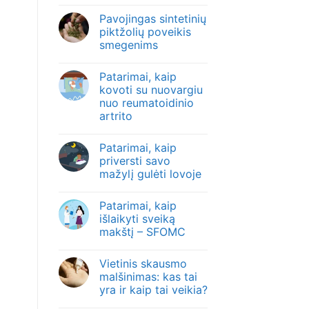
Pavojingas sintetinių
piktžolių poveikis
smegenims
Patarimai, kaip
kovoti su nuovargiu
nuo reumatoidinio
artrito
Patarimai, kaip
priversti savo
mažylį gulėti lovoje
Patarimai, kaip
išlaikyti sveiką
makštį – SFOMC
Vietinis skausmo
malšinimas: kas tai
yra ir kaip tai veikia?