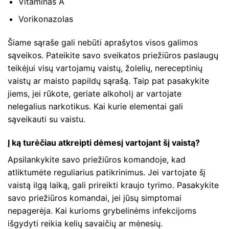
Vitaminas A
Vorikonazolas
Šiame sąraše gali nebūti aprašytos visos galimos
sąveikos. Pateikite savo sveikatos priežiūros paslaugų
teikėjui visų vartojamų vaistų, žolelių, nereceptinių
vaistų ar maisto papildų sąrašą. Taip pat pasakykite
jiems, jei rūkote, geriate alkoholį ar vartojate
nelegalius narkotikus. Kai kurie elementai gali
sąveikauti su vaistu.
Į ką turėčiau atkreipti dėmesį vartojant šį vaistą?
Apsilankykite savo priežiūros komandoje, kad
atliktumėte reguliarius patikrinimus. Jei vartojate šį
vaistą ilgą laiką, gali prireikti kraujo tyrimo. Pasakykite
savo priežiūros komandai, jei jūsų simptomai
nepagerėja. Kai kurioms grybelinėms infekcijoms
išgydyti reikia kelių savaičių ar mėnesių.