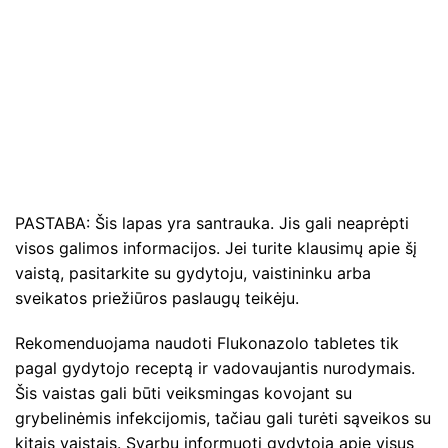
PASTABA: Šis lapas yra santrauka. Jis gali neaprėpti
visos galimos informacijos. Jei turite klausimų apie šį
vaistą, pasitarkite su gydytoju, vaistininku arba
sveikatos priežiūros paslaugų teikėju.
Rekomenduojama naudoti Flukonazolo tabletes tik
pagal gydytojo receptą ir vadovaujantis nurodymais.
Šis vaistas gali būti veiksmingas kovojant su
grybelinėmis infekcijomis, tačiau gali turėti sąveikos su
kitais vaistais. Svarbu informuoti gydytoją apie visus