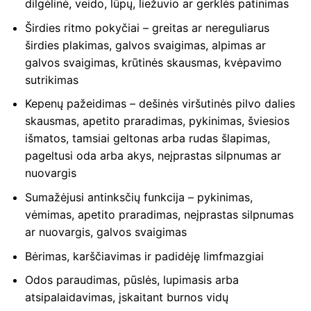
dilgėlinė, veido, lūpų, liežuvio ar gerklės patinimas
Širdies ritmo pokyčiai – greitas ar nereguliarus
širdies plakimas, galvos svaigimas, alpimas ar
galvos svaigimas, krūtinės skausmas, kvėpavimo
sutrikimas
Kepenų pažeidimas – dešinės viršutinės pilvo dalies
skausmas, apetito praradimas, pykinimas, šviesios
išmatos, tamsiai geltonas arba rudas šlapimas,
pageltusi oda arba akys, neįprastas silpnumas ar
nuovargis
Sumažėjusi antinksčių funkcija – pykinimas,
vėmimas, apetito praradimas, neįprastas silpnumas
ar nuovargis, galvos svaigimas
Bėrimas, karščiavimas ir padidėję limfmazgiai
Odos paraudimas, pūslės, lupimasis arba
atsipalaidavimas, įskaitant burnos vidų