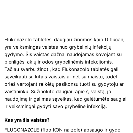
Flukonazolo tabletės, daugiau žinomos kaip Diflucan,
yra veiksmingas vaistas nuo grybelinių infekcijų
gydymo. Šis vaistas dažnai naudojamas kovojant su
pienligės, akių ir odos grybelinėmis infekcijomis.
Tačiau svarbu žinoti, kad Flukonazolo tabletės gali
sąveikauti su kitais vaistais ar net su maistu, todėl
prieš vartojant reikėtų pasikonsultuoti su gydytoju ar
vaistininku. Sužinokite daugiau apie šį vaistą, jo
naudojimą ir galimas sąveikas, kad galėtumėte saugiai
ir veiksmingai gydyti savo grybelinę infekciją.
Kas yra šis vaistas?
FLUCONAZOLE (floo KON na zole) apsaugo ir gydo