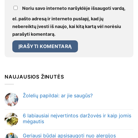
Noriu savo interneto naršyklėje išsaugoti vardą,
el. pašto adresą ir interneto puslapį, kad jų
nebereiktų įvesti iš naujo, kai kitą kartą vėl norėsiu
parašyti komentarą.
NAUJAUSIOS ŽINUTĖS
Žolelių papildai: ar jie saugūs?
6 labiausiai neįvertintos daržovės ir kaip jomis
mėgautis
Geriausi būdai apsisaugoti nuo alergijos