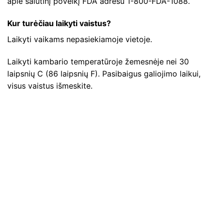
apie šalutinį poveikį FDA adresu 1-800-FDA-1088.
Kur turėčiau laikyti vaistus?
Laikyti vaikams nepasiekiamoje vietoje.
Laikyti kambario temperatūroje žemesnėje nei 30
laipsnių C (86 laipsnių F). Pasibaigus galiojimo laikui,
visus vaistus išmeskite.