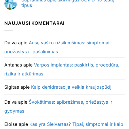
tipus
NAUJAUSI KOMENTARAI
Daiva
apie
Ausų vaško užsikimšimas: simptomai,
priežastys ir pašalinimas
Antanas
apie
Varpos implantas: paskirtis, procedūra,
rizika ir atkūrimas
Sigitas
apie
Kaip dehidratacija veikia kraujospūdį
Daiva
apie
Švokštimas: apibrėžimas, priežastys ir
gydymas
Eloise
apie
Kas yra Sielvartas? Tipai, simptomai ir kaip