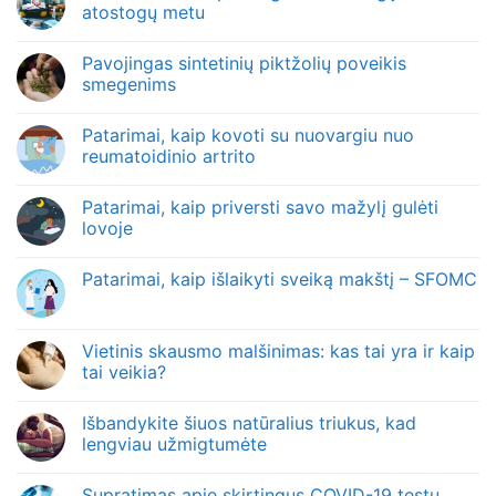
atostogų metu
Pavojingas sintetinių piktžolių poveikis
smegenims
Patarimai, kaip kovoti su nuovargiu nuo
reumatoidinio artrito
Patarimai, kaip priversti savo mažylį gulėti
lovoje
Patarimai, kaip išlaikyti sveiką makštį – SFOMC
Vietinis skausmo malšinimas: kas tai yra ir kaip
tai veikia?
Išbandykite šiuos natūralius triukus, kad
lengviau užmigtumėte
Supratimas apie skirtingus COVID-19 testų