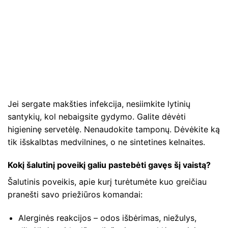
Jei sergate makšties infekcija, nesiimkite lytinių
santykių, kol nebaigsite gydymo. Galite dėvėti
higieninę servetėlę. Nenaudokite tamponų. Dėvėkite ką
tik išskalbtas medvilnines, o ne sintetines kelnaites.
Kokį šalutinį poveikį galiu pastebėti gavęs šį vaistą?
Šalutinis poveikis, apie kurį turėtumėte kuo greičiau
pranešti savo priežiūros komandai:
Alerginės reakcijos – odos išbėrimas, niežulys,