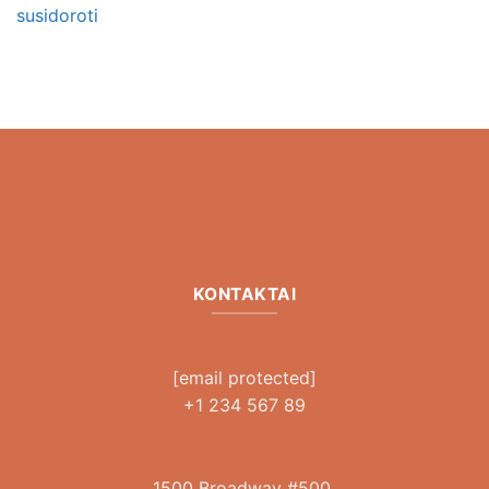
susidoroti
KONTAKTAI
[email protected]
+1 234 567 89
1500 Broadway #500