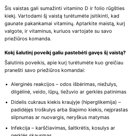
Šis vaistas gali sumažinti vitamino D ir folio rūgšties
kiekį. Vartodami šį vaistą turėtumėte įsitikinti, kad
gaunate pakankamai vitaminų. Aptarkite maistą, kurį
valgote, ir vitaminus, kuriuos vartojate su savo
priežiūros komanda.
Kokį šalutinį poveikį galiu pastebėti gavęs šį vaistą?
Šalutinis poveikis, apie kurį turėtumėte kuo greičiau
pranešti savo priežiūros komandai:
Alerginės reakcijos – odos išbėrimas, niežulys,
dilgėlinė, veido, lūpų, liežuvio ar gerklės patinimas
Didelis cukraus kiekis kraujyje (hiperglikemija) –
padidėjęs troškulys arba šlapimo kiekis, neįprastas
silpnumas ar nuovargis, neryškus matymas
Infekcija – karščiavimas, šaltkrėtis, kosulys ar
gerklės skausmas