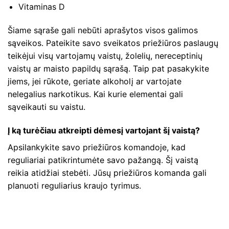
Vitaminas D
Šiame sąraše gali nebūti aprašytos visos galimos
sąveikos. Pateikite savo sveikatos priežiūros paslaugų
teikėjui visų vartojamų vaistų, žolelių, nereceptinių
vaistų ar maisto papildų sąrašą. Taip pat pasakykite
jiems, jei rūkote, geriate alkoholį ar vartojate
nelegalius narkotikus. Kai kurie elementai gali
sąveikauti su vaistu.
Į ką turėčiau atkreipti dėmesį vartojant šį vaistą?
Apsilankykite savo priežiūros komandoje, kad
reguliariai patikrintumėte savo pažangą. Šį vaistą
reikia atidžiai stebėti. Jūsų priežiūros komanda gali
planuoti reguliarius kraujo tyrimus.