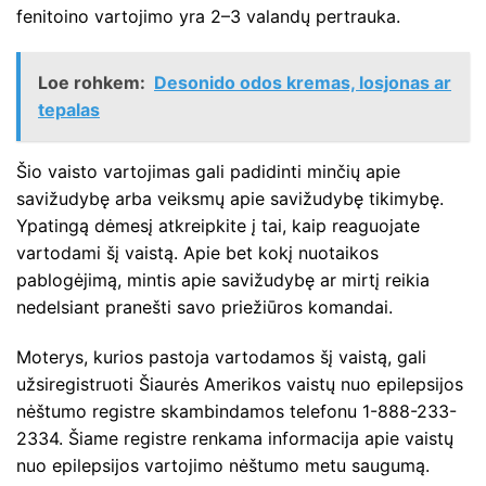
fenitoino vartojimo yra 2–3 valandų pertrauka.
Loe rohkem:
Desonido odos kremas, losjonas ar
tepalas
Šio vaisto vartojimas gali padidinti minčių apie
savižudybę arba veiksmų apie savižudybę tikimybę.
Ypatingą dėmesį atkreipkite į tai, kaip reaguojate
vartodami šį vaistą. Apie bet kokį nuotaikos
pablogėjimą, mintis apie savižudybę ar mirtį reikia
nedelsiant pranešti savo priežiūros komandai.
Moterys, kurios pastoja vartodamos šį vaistą, gali
užsiregistruoti Šiaurės Amerikos vaistų nuo epilepsijos
nėštumo registre skambindamos telefonu 1-888-233-
2334. Šiame registre renkama informacija apie vaistų
nuo epilepsijos vartojimo nėštumo metu saugumą.