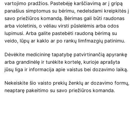
vartojimo pradžios. Pastebėję karščiavimą ar į gripą
panašius simptomus su bėrimu, nedelsdami kreipkitės į
savo priežiūros komandą. Bėrimas gali būti raudonas
arba violetinis, o vėliau virsti pūslelėmis arba odos
lupimusi. Arba galite pastebėti raudoną bėrimą su
veido, lūpų ar kaklo ar po rankų limfmazgių patinimu.
Dėvėkite medicininę tapatybę patvirtinančią apyrankę
arba grandinėlę ir turėkite kortelę, kurioje aprašyta
jūsų liga ir informacija apie vaistus bei dozavimo laiką.
Nekeiskite šio vaisto prekių ženklų ar dozavimo formų,
neaptarę pakeitimo su savo priežiūros komanda.