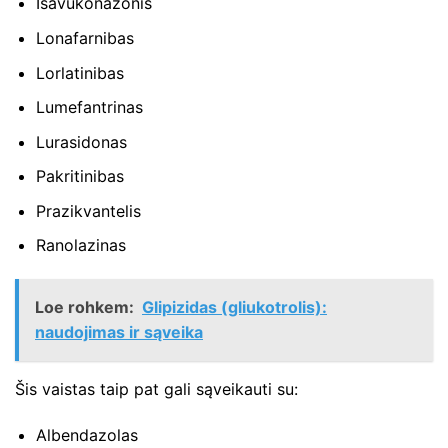
Isavukonazonis
Lonafarnibas
Lorlatinibas
Lumefantrinas
Lurasidonas
Pakritinibas
Prazikvantelis
Ranolazinas
Loe rohkem:
Glipizidas (gliukotrolis):
naudojimas ir sąveika
Šis vaistas taip pat gali sąveikauti su:
Albendazolas