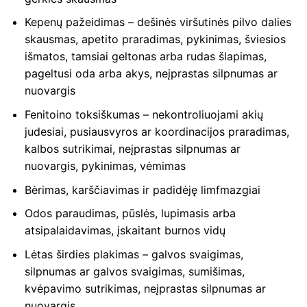
Kepenų pažeidimas – dešinės viršutinės pilvo dalies
skausmas, apetito praradimas, pykinimas, šviesios
išmatos, tamsiai geltonas arba rudas šlapimas,
pageltusi oda arba akys, neįprastas silpnumas ar
nuovargis
Fenitoino toksiškumas – nekontroliuojami akių
judesiai, pusiausvyros ar koordinacijos praradimas,
kalbos sutrikimai, neįprastas silpnumas ar
nuovargis, pykinimas, vėmimas
Bėrimas, karščiavimas ir padidėję limfmazgiai
Odos paraudimas, pūslės, lupimasis arba
atsipalaidavimas, įskaitant burnos vidų
Lėtas širdies plakimas – galvos svaigimas,
silpnumas ar galvos svaigimas, sumišimas,
kvėpavimo sutrikimas, neįprastas silpnumas ar
nuovargis