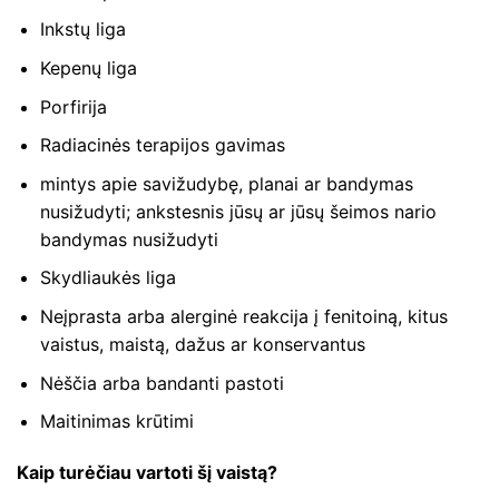
Inkstų liga
Kepenų liga
Porfirija
Radiacinės terapijos gavimas
mintys apie savižudybę, planai ar bandymas
nusižudyti; ankstesnis jūsų ar jūsų šeimos nario
bandymas nusižudyti
Skydliaukės liga
Neįprasta arba alerginė reakcija į fenitoiną, kitus
vaistus, maistą, dažus ar konservantus
Nėščia arba bandanti pastoti
Maitinimas krūtimi
Kaip turėčiau vartoti šį vaistą?