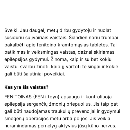
Sveiki! Jau daugelį metų dirbu gydytoju ir nuolat
susiduriu su įvairiais vaistais. Šiandien noriu trumpai
pakalbėti apie fenitoino kramtomąsias tabletes. Tai –
patikimas ir veiksmingas vaistas, dažnai skiriamas
epilepsijos gydymui. Žinoma, kaip ir su bet kokiu
vaistu, svarbu žinoti, kaip jį vartoti teisingai ir kokie
gali būti šalutiniai poveikiai.
Kas yra šis vaistas?
FENITOINAS (FEN i toyn) apsaugo ir kontroliuoja
epilepsija sergančių žmonių priepuolius. Jis taip pat
gali būti naudojamas traukulių prevencijai ir gydymui
smegenų operacijos metu arba po jos. Jis veikia
nuramindamas pernelyg aktyvius jūsų kūno nervus.