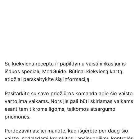
Su kiekvienu receptu ir papildymu vaistininkas jums
išduos specialų MedGuide. Būtinai kiekvieną kartą
atidžiai perskaitykite šią informaciją.
Pasitarkite su savo priežiūros komanda apie šio vaisto
vartojimą vaikams. Nors jis gali būti skiriamas vaikams
esant tam tikroms ligoms, taikomos atsargumo
priemonės.
Perdozavimas: jei manote, kad išgėrėte per daug šio
vaisto, nedelsdami kreipkitės į apsinuodijimų kontrolės