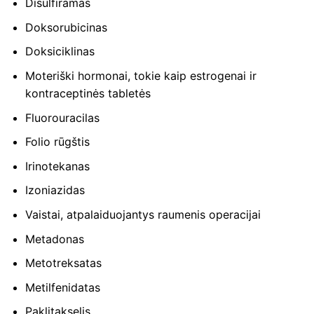
Disulfiramas
Doksorubicinas
Doksiciklinas
Moteriški hormonai, tokie kaip estrogenai ir
kontraceptinės tabletės
Fluorouracilas
Folio rūgštis
Irinotekanas
Izoniazidas
Vaistai, atpalaiduojantys raumenis operacijai
Metadonas
Metotreksatas
Metilfenidatas
Paklitakselis