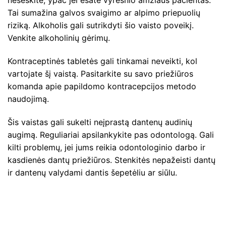
nesėskite, ypač jei esate vyresnio amžiaus pacientas.
Tai sumažina galvos svaigimo ar alpimo priepuolių
riziką. Alkoholis gali sutrikdyti šio vaisto poveikį.
Venkite alkoholinių gėrimų.
Kontraceptinės tabletės gali tinkamai neveikti, kol
vartojate šį vaistą. Pasitarkite su savo priežiūros
komanda apie papildomo kontracepcijos metodo
naudojimą.
Šis vaistas gali sukelti neįprastą dantenų audinių
augimą. Reguliariai apsilankykite pas odontologą. Gali
kilti problemų, jei jums reikia odontologinio darbo ir
kasdienės dantų priežiūros. Stenkitės nepažeisti dantų
ir dantenų valydami dantis šepetėliu ar siūlu.