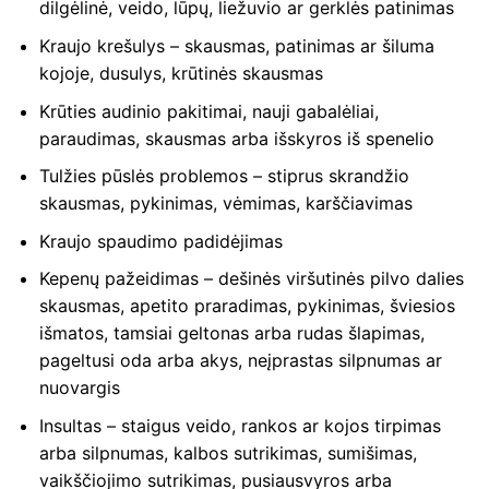
dilgėlinė, veido, lūpų, liežuvio ar gerklės patinimas
Kraujo krešulys – skausmas, patinimas ar šiluma
kojoje, dusulys, krūtinės skausmas
Krūties audinio pakitimai, nauji gabalėliai,
paraudimas, skausmas arba išskyros iš spenelio
Tulžies pūslės problemos – stiprus skrandžio
skausmas, pykinimas, vėmimas, karščiavimas
Kraujo spaudimo padidėjimas
Kepenų pažeidimas – dešinės viršutinės pilvo dalies
skausmas, apetito praradimas, pykinimas, šviesios
išmatos, tamsiai geltonas arba rudas šlapimas,
pageltusi oda arba akys, neįprastas silpnumas ar
nuovargis
Insultas – staigus veido, rankos ar kojos tirpimas
arba silpnumas, kalbos sutrikimas, sumišimas,
vaikščiojimo sutrikimas, pusiausvyros arba