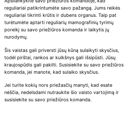
Apsilankykite savo priežiūros komandoje, kad
reguliariai patikrintumėte savo pažangą. Jums reikės
reguliariai tikrinti krūtis ir dubens organus. Taip pat
turėtumėte aptarti reguliarių mamografinių tyrimų
poreikį su savo priežiūros komanda ir laikytis jų
nurodymų.
Šis vaistas gali priversti jūsų kūną sulaikyti skysčius,
todėl pirštai, rankos ar kulkšnys gali išsipūsti. Jūsų
kraujospūdis gali pakilti. Susisiekite su savo priežiūros
komanda, jei manote, kad sulaiko skysčius.
Jei turite kokių nors priežasčių manyti, kad esate
nėščia, nedelsdami nutraukite šio vaisto vartojimą ir
susisiekite su savo priežiūros komanda.