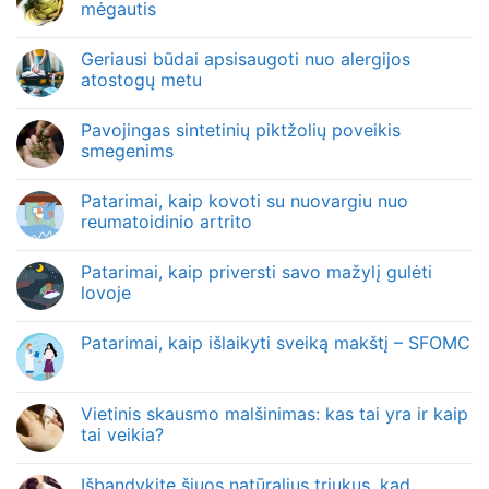
mėgautis
Geriausi būdai apsisaugoti nuo alergijos
atostogų metu
Pavojingas sintetinių piktžolių poveikis
smegenims
Patarimai, kaip kovoti su nuovargiu nuo
reumatoidinio artrito
Patarimai, kaip priversti savo mažylį gulėti
lovoje
Patarimai, kaip išlaikyti sveiką makštį – SFOMC
Vietinis skausmo malšinimas: kas tai yra ir kaip
tai veikia?
Išbandykite šiuos natūralius triukus, kad