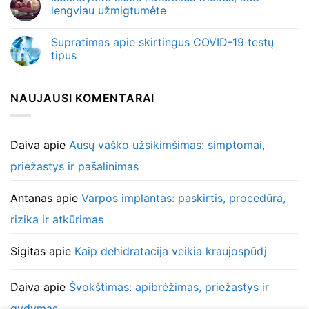
lengviau užmigtumėte
Supratimas apie skirtingus COVID-19 testų
tipus
NAUJAUSI KOMENTARAI
Daiva
apie
Ausų vaško užsikimšimas: simptomai,
priežastys ir pašalinimas
Antanas
apie
Varpos implantas: paskirtis, procedūra,
rizika ir atkūrimas
Sigitas
apie
Kaip dehidratacija veikia kraujospūdį
Daiva
apie
Švokštimas: apibrėžimas, priežastys ir
gydymas