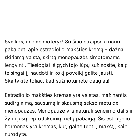
Sveikos, mielos moterys! Su šiuo straipsniu noriu
pakalbėti apie estradiolio makšties kremą – dažnai
skiriamą vaistą, skirtą menopauzės simptomams
lengvinti. Tiesiogiai iš gydytojo lūpų sužinosite, kaip
teisingai jį naudoti ir kokį poveikį galite jausti.
Skaitykite toliau, kad sužinotumėte daugiau!
Estradiolio makšties kremas yra vaistas, mažinantis
sudirginimą, sausumą ir skausmą sekso metu dėl
menopauzės. Menopauzė yra natūrali senėjimo dalis ir
žymi jūsų reprodukcinių metų pabaigą. Šis estrogeno
hormonas yra kremas, kurį galite tepti į makštį, kaip
nurodyta.