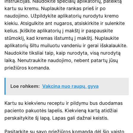
instrukcijas. Naudokite specialų aplikatorių, pateiktą
kartu su kremu. Nuplaukite rankas prieš ir po
naudojimo. Užpildykite aplikatorių nurodytu kremo
kiekiu. Atsigulkite ant nugaros, atsiskirkite ir sulenkite
kelius. Įkiškite aplikatorių į makštį ir paspauskite
stūmoklį, kad kremas išstumtų į makštį. Nuplaukite
aplikatorių šiltu muiluotu vandeniu ir gerai išskalaukite.
Naudokite tiksliai taip, kaip nurodyta, visą nurodytą
laiką. Nenutraukite naudojimo, nebent patartų jūsų
priežiūros komanda.
Loe rohkem:
Vakcina nuo raupų, gyva
Kartu su kiekvienu receptu ir pildymu bus duodamas
paciento pakuotės lapelis. Kiekvieną kartą atidžiai
perskaitykite šį lapą. Lapas gali dažnai keistis.
Pasitarkite su savo priežiūros komanda dėl šio vaisto