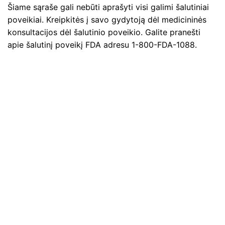
Šiame sąraše gali nebūti aprašyti visi galimi šalutiniai
poveikiai. Kreipkitės į savo gydytoją dėl medicininės
konsultacijos dėl šalutinio poveikio. Galite pranešti
apie šalutinį poveikį FDA adresu 1-800-FDA-1088.