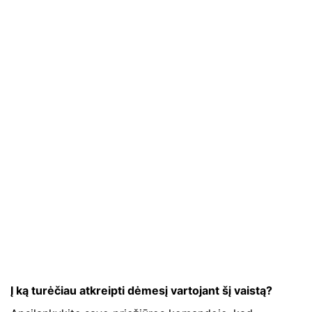
Į ką turėčiau atkreipti dėmesį vartojant šį vaistą?