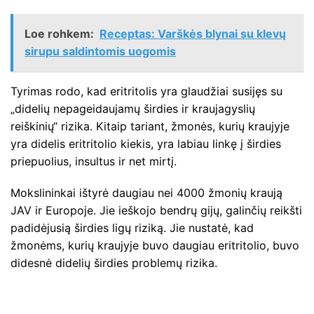
Loe rohkem:
Receptas: Varškės blynai su klevų
sirupu saldintomis uogomis
Tyrimas rodo, kad eritritolis yra glaudžiai susijęs su
„didelių nepageidaujamų širdies ir kraujagyslių
reiškinių“ rizika. Kitaip tariant, žmonės, kurių kraujyje
yra didelis eritritolio kiekis, yra labiau linkę į širdies
priepuolius, insultus ir net mirtį.
Mokslininkai ištyrė daugiau nei 4000 žmonių kraują
JAV ir Europoje. Jie ieškojo bendrų gijų, galinčių reikšti
padidėjusią širdies ligų riziką. Jie nustatė, kad
žmonėms, kurių kraujyje buvo daugiau eritritolio, buvo
didesnė didelių širdies problemų rizika.