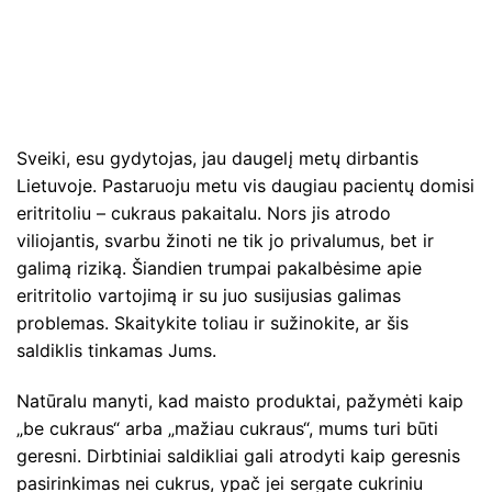
Sveiki, esu gydytojas, jau daugelį metų dirbantis
Lietuvoje. Pastaruoju metu vis daugiau pacientų domisi
eritritoliu – cukraus pakaitalu. Nors jis atrodo
viliojantis, svarbu žinoti ne tik jo privalumus, bet ir
galimą riziką. Šiandien trumpai pakalbėsime apie
eritritolio vartojimą ir su juo susijusias galimas
problemas. Skaitykite toliau ir sužinokite, ar šis
saldiklis tinkamas Jums.
Natūralu manyti, kad maisto produktai, pažymėti kaip
„be cukraus“ arba „mažiau cukraus“, mums turi būti
geresni. Dirbtiniai saldikliai gali atrodyti kaip geresnis
pasirinkimas nei cukrus, ypač jei sergate cukriniu