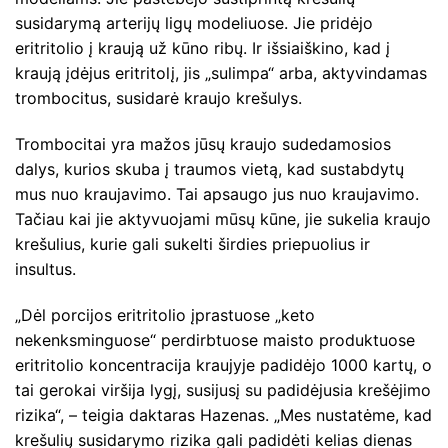
susidarymą arterijų ligų modeliuose. Jie pridėjo
eritritolio į kraują už kūno ribų. Ir išsiaiškino, kad į
kraują įdėjus eritritolį, jis „sulimpa“ arba, aktyvindamas
trombocitus, susidarė kraujo krešulys.
Trombocitai yra mažos jūsų kraujo sudedamosios
dalys, kurios skuba į traumos vietą, kad sustabdytų
mus nuo kraujavimo. Tai apsaugo jus nuo kraujavimo.
Tačiau kai jie aktyvuojami mūsų kūne, jie sukelia kraujo
krešulius, kurie gali sukelti širdies priepuolius ir
insultus.
„Dėl porcijos eritritolio įprastuose „keto
nekenksminguose“ perdirbtuose maisto produktuose
eritritolio koncentracija kraujyje padidėjo 1000 kartų, o
tai gerokai viršija lygį, susijusį su padidėjusia krešėjimo
rizika“, – teigia daktaras Hazenas. „Mes nustatėme, kad
krešulių susidarymo rizika gali padidėti kelias dienas