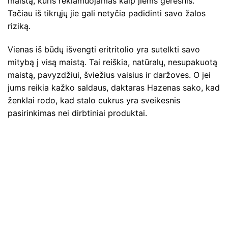
maistą, kuris reklamuojamas kaip jiems geresnis.
Tačiau iš tikrųjų jie gali netyčia padidinti savo žalos
riziką.
Vienas iš būdų išvengti eritritolio yra sutelkti savo
mitybą į visą maistą. Tai reiškia, natūralų, nesupakuotą
maistą, pavyzdžiui, šviežius vaisius ir daržoves. O jei
jums reikia kažko saldaus, daktaras Hazenas sako, kad
ženklai rodo, kad stalo cukrus yra sveikesnis
pasirinkimas nei dirbtiniai produktai.