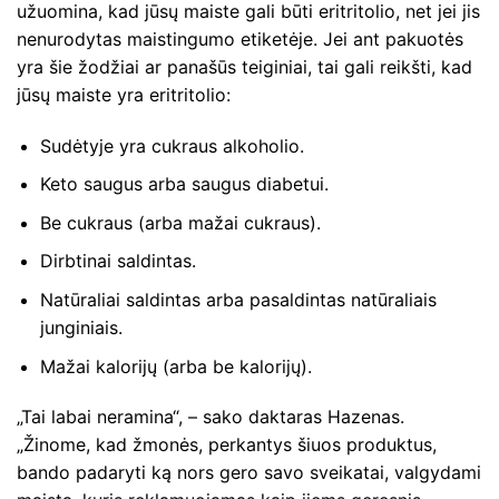
užuomina, kad jūsų maiste gali būti eritritolio, net jei jis
nenurodytas maistingumo etiketėje. Jei ant pakuotės
yra šie žodžiai ar panašūs teiginiai, tai gali reikšti, kad
jūsų maiste yra eritritolio:
Sudėtyje yra cukraus alkoholio.
Keto saugus arba saugus diabetui.
Be cukraus (arba mažai cukraus).
Dirbtinai saldintas.
Natūraliai saldintas arba pasaldintas natūraliais
junginiais.
Mažai kalorijų (arba be kalorijų).
„Tai labai neramina“, – sako daktaras Hazenas.
„Žinome, kad žmonės, perkantys šiuos produktus,
bando padaryti ką nors gero savo sveikatai, valgydami