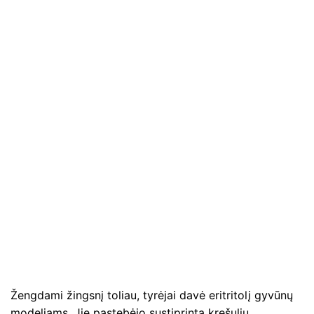
Žengdami žingsnį toliau, tyrėjai davė eritritolį gyvūnų
modeliams. Jie pastebėjo sustiprintą krešulių