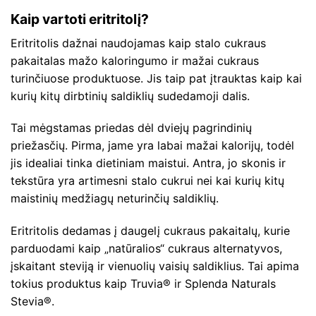
Kaip vartoti eritritolį?
Eritritolis dažnai naudojamas kaip stalo cukraus
pakaitalas mažo kaloringumo ir mažai cukraus
turinčiuose produktuose. Jis taip pat įtrauktas kaip kai
kurių kitų dirbtinių saldiklių sudedamoji dalis.
Tai mėgstamas priedas dėl dviejų pagrindinių
priežasčių. Pirma, jame yra labai mažai kalorijų, todėl
jis idealiai tinka dietiniam maistui. Antra, jo skonis ir
tekstūra yra artimesni stalo cukrui nei kai kurių kitų
maistinių medžiagų neturinčių saldiklių.
Eritritolis dedamas į daugelį cukraus pakaitalų, kurie
parduodami kaip „natūralios“ cukraus alternatyvos,
įskaitant steviją ir vienuolių vaisių saldiklius. Tai apima
tokius produktus kaip Truvia® ir Splenda Naturals
Stevia®.