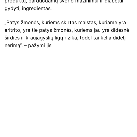
produktų, parduodamų svorio mažinimui ir diabetui
gydyti, ingredientas.
„Patys žmonės, kuriems skirtas maistas, kuriame yra
eritrito, yra tie patys žmonės, kuriems jau yra didesnė
širdies ir kraujagyslių ligų rizika, todėl tai kelia didelį
nerimą“, – pažymi jis.