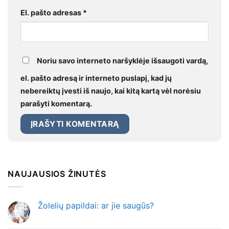
El. pašto adresas
*
Noriu savo interneto naršyklėje išsaugoti vardą,
el. pašto adresą ir interneto puslapį, kad jų
nebereiktų įvesti iš naujo, kai kitą kartą vėl norėsiu
parašyti komentarą.
NAUJAUSIOS ŽINUTĖS
Žolelių papildai: ar jie saugūs?