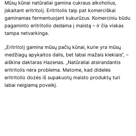
Mūsų kūnai natūraliai gamina cukraus alkoholius,
įskaitant eritritolį. Eritritolis taip pat komerciškai
gaminamas fermentuojant kukurūzus. Komerciniu būdu
pagaminto eritritolio dedama į maistą – ir čia viskas
tampa netvarkinga.
„Eritritolį gamina mūsų pačių kūnai, kurie yra mūsų
medžiagų apykaitos dalis, bet labai mažais kiekiais“, –
aiškina daktaras Hazenas. „Natūraliai atsirandantis
eritritolis nėra problema. Matome, kad didelės
eritritolio dozės iš supakuotų maisto produktų turi
labai neigiamą poveikį.