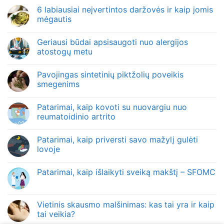
6 labiausiai neįvertintos daržovės ir kaip jomis
mėgautis
Geriausi būdai apsisaugoti nuo alergijos
atostogų metu
Pavojingas sintetinių piktžolių poveikis
smegenims
Patarimai, kaip kovoti su nuovargiu nuo
reumatoidinio artrito
Patarimai, kaip priversti savo mažylį gulėti
lovoje
Patarimai, kaip išlaikyti sveiką makštį – SFOMC
Vietinis skausmo malšinimas: kas tai yra ir kaip
tai veikia?