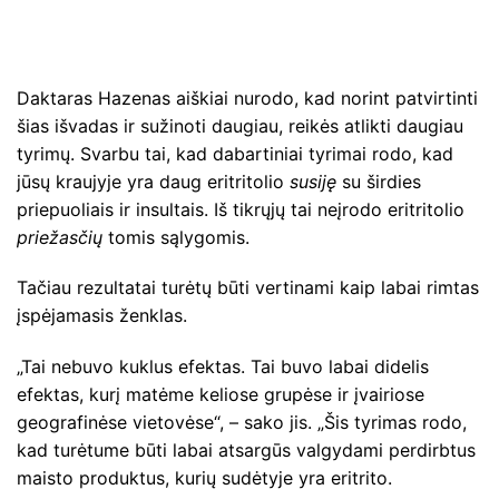
Daktaras Hazenas aiškiai nurodo, kad norint patvirtinti
šias išvadas ir sužinoti daugiau, reikės atlikti daugiau
tyrimų. Svarbu tai, kad dabartiniai tyrimai rodo, kad
jūsų kraujyje yra daug eritritolio
susiję
su širdies
priepuoliais ir insultais. Iš tikrųjų tai neįrodo eritritolio
priežasčių
tomis sąlygomis.
Tačiau rezultatai turėtų būti vertinami kaip labai rimtas
įspėjamasis ženklas.
„Tai nebuvo kuklus efektas. Tai buvo labai didelis
efektas, kurį matėme keliose grupėse ir įvairiose
geografinėse vietovėse“, – sako jis. „Šis tyrimas rodo,
kad turėtume būti labai atsargūs valgydami perdirbtus
maisto produktus, kurių sudėtyje yra eritrito.