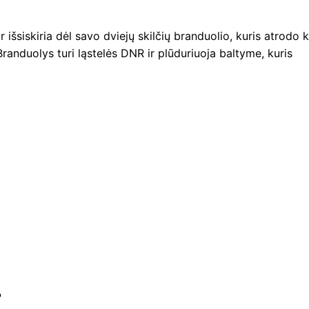
ir išsiskiria dėl savo dviejų skilčių branduolio, kuris atrodo 
. Branduolys turi ląstelės DNR ir plūduriuoja baltyme, kuris
?