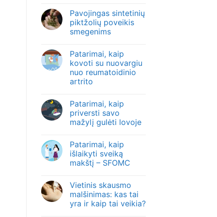
Pavojingas sintetinių
piktžolių poveikis
smegenims
Patarimai, kaip
kovoti su nuovargiu
nuo reumatoidinio
artrito
Patarimai, kaip
priversti savo
mažylį gulėti lovoje
Patarimai, kaip
išlaikyti sveiką
makštį – SFOMC
Vietinis skausmo
malšinimas: kas tai
yra ir kaip tai veikia?