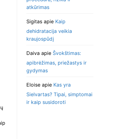
atkūrimas
Sigitas
apie
Kaip
dehidratacija veikia
kraujospūdį
Daiva
apie
Švokštimas:
apibrėžimas, priežastys ir
gydymas
Eloise
apie
Kas yra
Sielvartas? Tipai, simptomai
ir kaip susidoroti
jų
aip