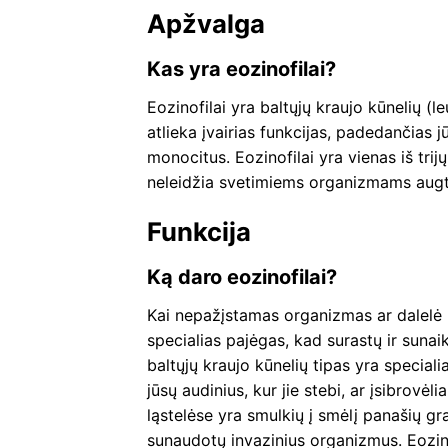
Apžvalga
Kas yra eozinofilai?
Eozinofilai yra baltųjų kraujo kūnelių (le
atlieka įvairias funkcijas, padedančias jū
monocitus. Eozinofilai yra vienas iš trijų
neleidžia svetimiems organizmams augti
Funkcija
Ką daro eozinofilai?
Kai nepažįstamas organizmas ar dalelė pat
specialias pajėgas, kad surastų ir sunai
baltųjų kraujo kūnelių tipas yra speciali
jūsų audinius, kur jie stebi, ar įsibrovėl
ląstelėse yra smulkių į smėlį panašių gra
sunaudotų invazinius organizmus. Eozino