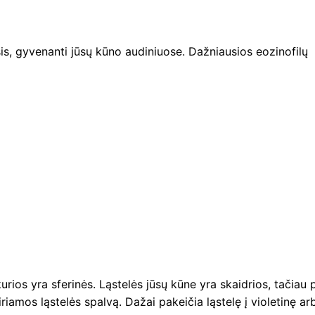
ūšis, gyvenanti jūsų kūno audiniuose. Dažniausios eozinofilų
urios yra sferinės. Ląstelės jūsų kūne yra skaidrios, tačiau 
riamos ląstelės spalvą. Dažai pakeičia ląstelę į violetinę ar