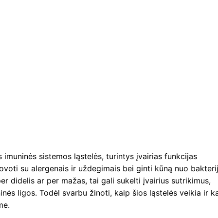
 imuninės sistemos ląstelės, turintys įvairias funkcijas
voti su alergenais ir uždegimais bei ginti kūną nuo bakteri
er didelis ar per mažas, tai gali sukelti įvairius sutrikimus,
nės ligos. Todėl svarbu žinoti, kaip šios ląstelės veikia ir k
me.