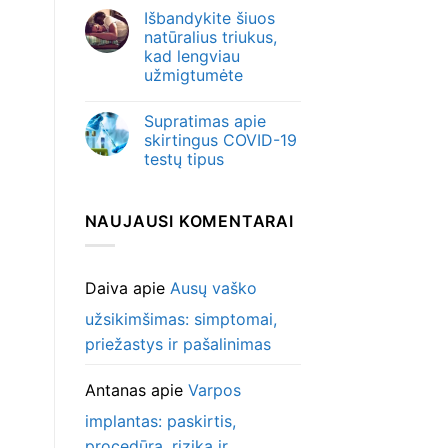
Išbandykite šiuos
natūralius triukus,
kad lengviau
užmigtumėte
Supratimas apie
skirtingus COVID-19
testų tipus
NAUJAUSI KOMENTARAI
Daiva
apie
Ausų vaško
užsikimšimas: simptomai,
priežastys ir pašalinimas
Antanas
apie
Varpos
implantas: paskirtis,
procedūra, rizika ir