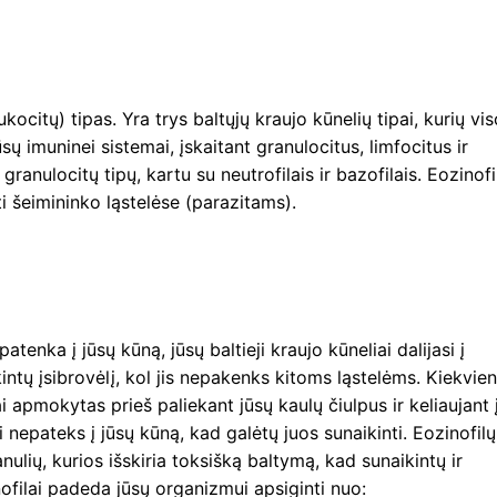
ukocitų) tipas. Yra trys baltųjų kraujo kūnelių tipai, kurių vi
sų imuninei sistemai, įskaitant granulocitus, limfocitus ir
 granulocitų tipų, kartu su neutrofilais ir bazofilais. Eozinofi
 šeimininko ląstelėse (parazitams).
enka į jūsų kūną, jūsų baltieji kraujo kūneliai dalijasi į
kintų įsibrovėlį, kol jis nepakenks kitoms ląstelėms. Kiekvie
ai apmokytas prieš paliekant jūsų kaulų čiulpus ir keliaujant 
iai nepateks į jūsų kūną, kad galėtų juos sunaikinti. Eozinofilų
nulių, kurios išskiria toksišką baltymą, kad sunaikintų ir
filai padeda jūsų organizmui apsiginti nuo: