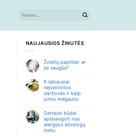
NAUJAUSIOS ŽINUTĖS
Žolelių papildai: ar
jie saugūs?
6 labiausiai
neįvertintos
daržovės ir kaip
jomis mėgautis
Geriausi būdai
apsisaugoti nuo
alergijos atostogų
metu