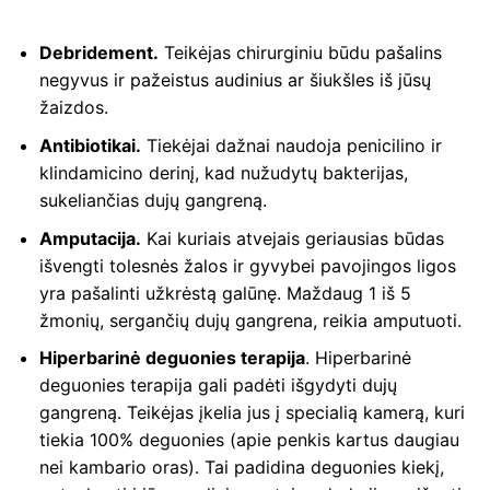
Debridement.
Teikėjas chirurginiu būdu pašalins
negyvus ir pažeistus audinius ar šiukšles iš jūsų
žaizdos.
Antibiotikai.
Tiekėjai dažnai naudoja penicilino ir
klindamicino derinį, kad nužudytų bakterijas,
sukeliančias dujų gangreną.
Amputacija.
Kai kuriais atvejais geriausias būdas
išvengti tolesnės žalos ir gyvybei pavojingos ligos
yra pašalinti užkrėstą galūnę. Maždaug 1 iš 5
žmonių, sergančių dujų gangrena, reikia amputuoti.
Hiperbarinė deguonies terapija
. Hiperbarinė
deguonies terapija gali padėti išgydyti dujų
gangreną. Teikėjas įkelia jus į specialią kamerą, kuri
tiekia 100% deguonies (apie penkis kartus daugiau
nei kambario oras). Tai padidina deguonies kiekį,