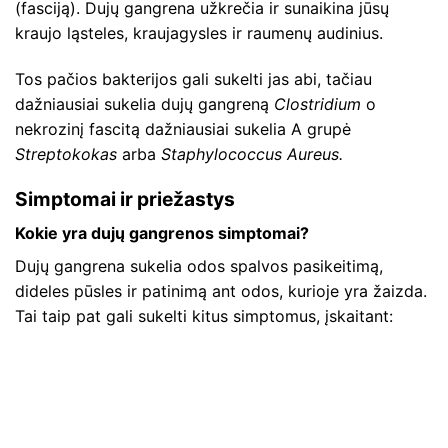
(fasciją). Dujų gangrena užkrečia ir sunaikina jūsų
kraujo ląsteles, kraujagysles ir raumenų audinius.
Tos pačios bakterijos gali sukelti jas abi, tačiau
dažniausiai sukelia dujų gangreną
Clostridium
o
nekrozinį fascitą dažniausiai sukelia A grupė
Streptokokas
arba
Staphylococcus Aureus.
Simptomai ir priežastys
Kokie yra dujų gangrenos simptomai?
Dujų gangrena sukelia odos spalvos pasikeitimą,
dideles pūsles ir patinimą ant odos, kurioje yra žaizda.
Tai taip pat gali sukelti kitus simptomus, įskaitant: