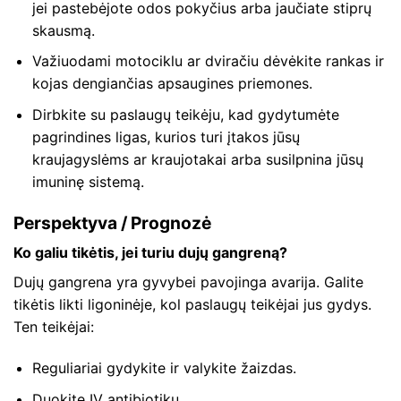
jei pastebėjote odos pokyčius arba jaučiate stiprų
skausmą.
Važiuodami motociklu ar dviračiu dėvėkite rankas ir
kojas dengiančias apsaugines priemones.
Dirbkite su paslaugų teikėju, kad gydytumėte
pagrindines ligas, kurios turi įtakos jūsų
kraujagyslėms ar kraujotakai arba susilpnina jūsų
imuninę sistemą.
Perspektyva / Prognozė
Ko galiu tikėtis, jei turiu dujų gangreną?
Dujų gangrena yra gyvybei pavojinga avarija. Galite
tikėtis likti ligoninėje, kol paslaugų teikėjai jus gydys.
Ten teikėjai:
Reguliariai gydykite ir valykite žaizdas.
Duokite IV antibiotikų.