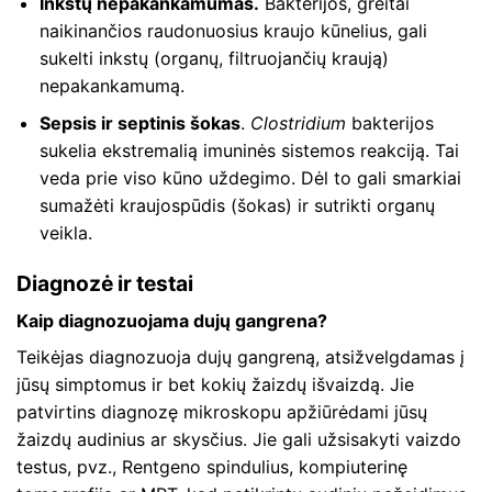
Inkstų nepakankamumas.
Bakterijos, greitai
naikinančios raudonuosius kraujo kūnelius, gali
sukelti inkstų (organų, filtruojančių kraują)
nepakankamumą.
Sepsis ir septinis šokas
.
Clostridium
bakterijos
sukelia ekstremalią imuninės sistemos reakciją. Tai
veda prie viso kūno uždegimo. Dėl to gali smarkiai
sumažėti kraujospūdis (šokas) ir sutrikti organų
veikla.
Diagnozė ir testai
Kaip diagnozuojama dujų gangrena?
Teikėjas diagnozuoja dujų gangreną, atsižvelgdamas į
jūsų simptomus ir bet kokių žaizdų išvaizdą. Jie
patvirtins diagnozę mikroskopu apžiūrėdami jūsų
žaizdų audinius ar skysčius. Jie gali užsisakyti vaizdo
testus, pvz., Rentgeno spindulius, kompiuterinę