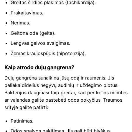
Greitas širdies plakimas (tachikardija).
Prakaitavimas.
Nerimas.
Geltona oda (gelta).
Lengvas galvos svaigimas.
Žemas kraujospūdis (hipotenzija).
Kaip atrodo dujų gangrena?
Dujų gangrena sunaikina jūsų odą ir raumenis. Jis
palieka didelius negyvų audinių ir uždegimo plotus.
Bakterijos dauginasi taip greitai, kad per kelias minutes
ar valandas galite pastebėti odos pokyčius. Traumos
srityje galite patirti:
Patinimas.
Odos spalvos pakitimas. Jis gali būti blyškus,