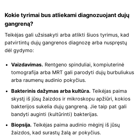
Kokie tyrimai bus atliekami diagnozuojant dujų
gangreną?
Teikėjas gali užsisakyti arba atlikti šiuos tyrimus, kad
patvirtintų dujų gangrenos diagnozę arba nuspręstų
dėl gydymo:
Vaizdavimas.
Rentgeno spinduliai, kompiuterinė
tomografija arba MRT gali parodyti dujų burbuliukus
arba raumenų audinio pokyčius.
Bakterinis dažymas arba kultūra.
Teikėjas paima
skystį iš jūsų žaizdos ir mikroskopu apžiūri, kokios
bakterijos sukelia dujų gangreną. Jie taip pat gali
bandyti auginti (kultūrinti) bakterijas.
Biopsija.
Teikėjas paima audinio mėginį iš jūsų
žaizdos, kad surastų žalą ar pokyčius.