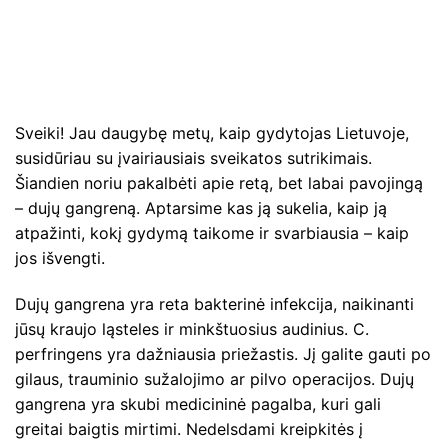
Sveiki! Jau daugybę metų, kaip gydytojas Lietuvoje,
susidūriau su įvairiausiais sveikatos sutrikimais.
Šiandien noriu pakalbėti apie retą, bet labai pavojingą
– dujų gangreną. Aptarsime kas ją sukelia, kaip ją
atpažinti, kokį gydymą taikome ir svarbiausia – kaip
jos išvengti.
Dujų gangrena yra reta bakterinė infekcija, naikinanti
jūsų kraujo ląsteles ir minkštuosius audinius. C.
perfringens yra dažniausia priežastis. Jį galite gauti po
gilaus, trauminio sužalojimo ar pilvo operacijos. Dujų
gangrena yra skubi medicininė pagalba, kuri gali
greitai baigtis mirtimi. Nedelsdami kreipkitės į