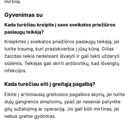
mirtina.
Gyvenimas su
Kada turėčiau kreiptis į savo sveikatos priežiūros
paslaugų teikėją?
Kreipkitės į sveikatos priežiūros paslaugų teikėją, jei
turite traumą, kuri prasiskverbia į jūsų kūną. Gilias
žaizdas reikia nedelsiant išvalyti ir gali tekti uždaryti
siūlėmis. Teikėjas gali skirti antibiotikų, kad išvengtų
infekcijos.
Kada turėčiau eiti į greitąją pagalbą?
Eikite į artimiausią greitosios pagalbos skyrių, jei turite
dujų gangrenos simptomų, ypač jei neseniai patyrėte
gilų sužalojimą ar operaciją. Jis gali būti mirtinas, jei
nebus greitai gydomas.