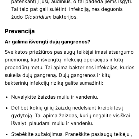
patenkantį į jūsų audinius, o tai padeda jiems išgyti.
Tai taip pat gali sulėtinti infekciją, nes deguonis
žudo
Clostridium
bakterijos.
Prevencija
Ar galima išvengti dujų gangrenos?
Sveikatos priežiūros paslaugų teikėjai imasi atsargumo
priemonių, kad išvengtų infekcijų operacijos ir kitų
procedūrų metu. Tai apima bakterines infekcijas, kurios
sukelia dujų gangreną. Dujų gangrenos ir kitų
bakterinių infekcijų riziką galite sumažinti:
Nuvalykite žaizdas muilu ir vandeniu.
Dėl bet kokių gilių žaizdų nedelsiant kreipkitės į
gydytoją. Tai apima žaizdas, kurių negalite visiškai
išvalyti plaudami muilu ir vandeniu.
Stebėkite sužalojimus. Praneškite paslaugų teikėjui,