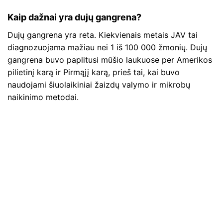
Kaip dažnai yra dujų gangrena?
Dujų gangrena yra reta. Kiekvienais metais JAV tai
diagnozuojama mažiau nei 1 iš 100 000 žmonių. Dujų
gangrena buvo paplitusi mūšio laukuose per Amerikos
pilietinį karą ir Pirmąjį karą, prieš tai, kai buvo
naudojami šiuolaikiniai žaizdų valymo ir mikrobų
naikinimo metodai.