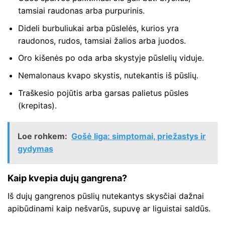
tamsiai raudonas arba purpurinis.
Dideli burbuliukai arba pūslelės, kurios yra
raudonos, rudos, tamsiai žalios arba juodos.
Oro kišenės po oda arba skystyje pūslelių viduje.
Nemalonaus kvapo skystis, nutekantis iš pūslių.
Traškesio pojūtis arba garsas palietus pūsles
(krepitas).
Loe rohkem:
Gošė liga: simptomai, priežastys ir
gydymas
Kaip kvepia dujų gangrena?
Iš dujų gangrenos pūslių nutekantys skysčiai dažnai
apibūdinami kaip nešvarūs, supuvę ar liguistai saldūs.