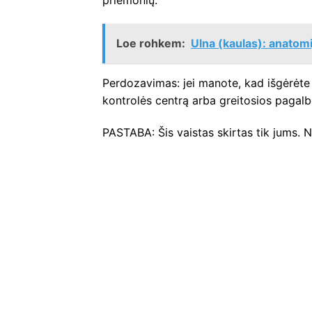
priemonių.
Loe rohkem:
Ulna (kaulas): anatomij
Perdozavimas: jei manote, kad išgėrėte 
kontrolės centrą arba greitosios pagalb
PASTABA: Šis vaistas skirtas tik jums. Ne