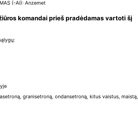
AS (-AI): Anzemet
žiūros komandai prieš pradėdamas vartoti šį
 sąlygų:
yje
lasetroną, granisetroną, ondansetroną, kitus vaistus, maistą,