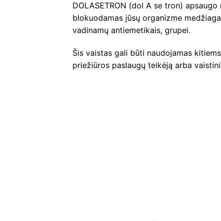
DOLASETRON (dol A se tron) apsaugo nu
blokuodamas jūsų organizme medžiagas, k
vadinamų antiemetikais, grupei.
Šis vaistas gali būti naudojamas kitiems 
priežiūros paslaugų teikėją arba vaistin