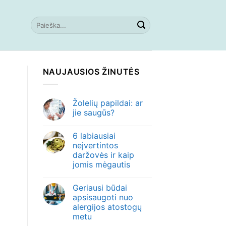
NAUJAUSIOS ŽINUTĖS
Žolelių papildai: ar
jie saugūs?
6 labiausiai
neįvertintos
daržovės ir kaip
jomis mėgautis
Geriausi būdai
apsisaugoti nuo
alergijos atostogų
metu