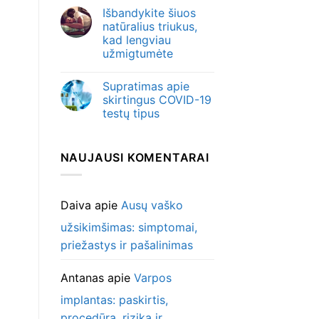
Išbandykite šiuos
natūralius triukus,
kad lengviau
užmigtumėte
Supratimas apie
skirtingus COVID-19
testų tipus
NAUJAUSI KOMENTARAI
Daiva
apie
Ausų vaško
užsikimšimas: simptomai,
priežastys ir pašalinimas
Antanas
apie
Varpos
implantas: paskirtis,
procedūra, rizika ir