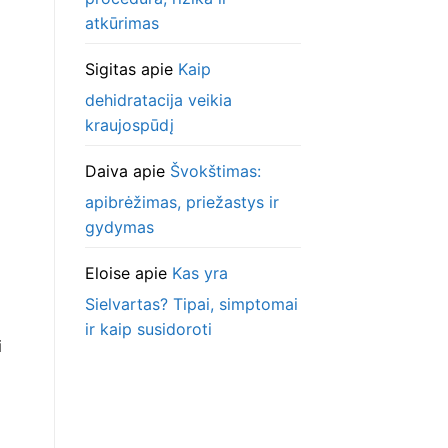
atkūrimas
Sigitas
apie
Kaip
dehidratacija veikia
kraujospūdį
Daiva
apie
Švokštimas:
apibrėžimas, priežastys ir
gydymas
Eloise
apie
Kas yra
Sielvartas? Tipai, simptomai
ir kaip susidoroti
i