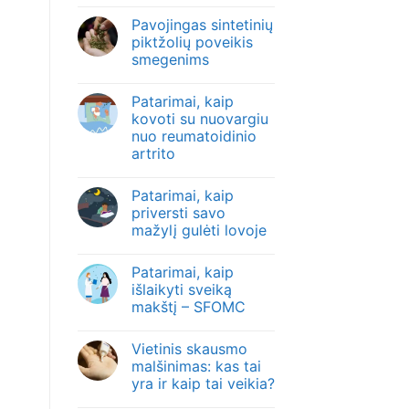
Pavojingas sintetinių
piktžolių poveikis
smegenims
Patarimai, kaip
kovoti su nuovargiu
nuo reumatoidinio
artrito
Patarimai, kaip
priversti savo
mažylį gulėti lovoje
Patarimai, kaip
išlaikyti sveiką
makštį – SFOMC
Vietinis skausmo
malšinimas: kas tai
yra ir kaip tai veikia?