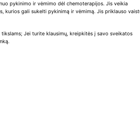
o pykinimo ir vėmimo dėl chemoterapijos. Jis veikia
urios gali sukelti pykinimą ir vėmimą. Jis priklauso vaist
tikslams; Jei turite klausimų, kreipkitės į savo sveikatos
inką.