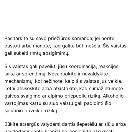
Pasitarkite su savo priežiūros komanda, jei norite
pastoti arba manote, kad galite būti nėščia. Šis vaistas
gali sukelti rimtų apsigimimų.
Šis vaistas gali paveikti jūsų koordinaciją, reakcijos
laiką ar sprendimą. Nevairuokite ir nevaldykite
mechanizmų, kol nežinote, kaip šis vaistas jus veikia.
Lėtai atsisėskite arba atsistokite, kad sumažintumėte
galvos svaigimo ar alpimo priepuolių riziką. Alkoholio
vartojimas kartu su šiuo vaistu gali padidinti šio
šalutinio poveikio riziką.
Būkite atsargūs valydami dantis šepetėliu ar siūlu arba
naudodami dantų krapštuką, nes galite užsikrėsti