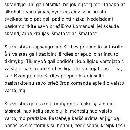
skrandyje. Tai gali atsitikti be jokio įspėjimo. Tabako ar
alkoholio vartojimas, vyresnis amžius ir prasta
sveikata taip pat gali padidinti riziką. Nedelsdami
paskambinkite savo priežiūros komandai, jei skauda
skrandį arba kraujas išmatose ar išmatose.
Šis vaistas neapsaugo nuo širdies priepuolio ar insulto.
Šis vaistas gali padidinti širdies priepuolio ar insulto
tikimybę. Tikimybė gali padidėti, kuo ilgiau vartojate šį
vaistą arba sergate širdies liga. Jei vartojate aspiriną,
kad išvengtumėte širdies priepuolio ar insulto,
pasitarkite su savo priežiūros komanda apie šio vaisto
vartojimą.
Šis vaistas gali sukelti rimtų odos reakcijų. Jie gali
atsirasti nuo kelių savaičių iki mėnesių nuo vaisto
vartojimo pradžios. Pastebėję karščiavimą ar į gripą
panašius simptomus su bėrimu, nedelsdami kreipkitės į