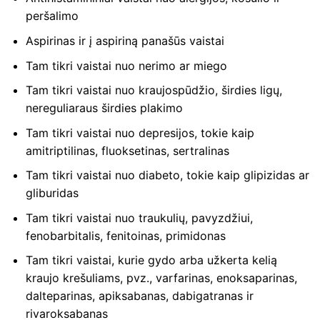
peršalimo
Aspirinas ir į aspiriną ​​panašūs vaistai
Tam tikri vaistai nuo nerimo ar miego
Tam tikri vaistai nuo kraujospūdžio, širdies ligų,
nereguliaraus širdies plakimo
Tam tikri vaistai nuo depresijos, tokie kaip
amitriptilinas, fluoksetinas, sertralinas
Tam tikri vaistai nuo diabeto, tokie kaip glipizidas ar
gliburidas
Tam tikri vaistai nuo traukulių, pavyzdžiui,
fenobarbitalis, fenitoinas, primidonas
Tam tikri vaistai, kurie gydo arba užkerta kelią
kraujo krešuliams, pvz., varfarinas, enoksaparinas,
dalteparinas, apiksabanas, dabigatranas ir
rivaroksabanas