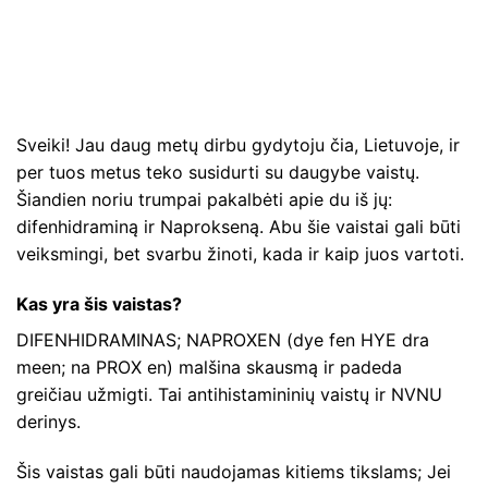
Sveiki! Jau daug metų dirbu gydytoju čia, Lietuvoje, ir
per tuos metus teko susidurti su daugybe vaistų.
Šiandien noriu trumpai pakalbėti apie du iš jų:
difenhidraminą ir Naprokseną. Abu šie vaistai gali būti
veiksmingi, bet svarbu žinoti, kada ir kaip juos vartoti.
Kas yra šis vaistas?
DIFENHIDRAMINAS; NAPROXEN (dye fen HYE dra
meen; na PROX en) malšina skausmą ir padeda
greičiau užmigti. Tai antihistamininių vaistų ir NVNU
derinys.
Šis vaistas gali būti naudojamas kitiems tikslams; Jei