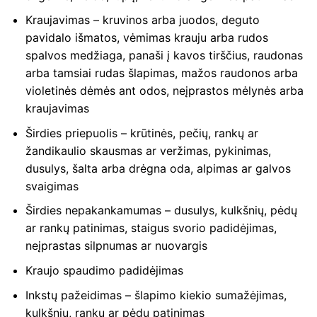
Kraujavimas – kruvinos arba juodos, deguto
pavidalo išmatos, vėmimas krauju arba rudos
spalvos medžiaga, panaši į kavos tirščius, raudonas
arba tamsiai rudas šlapimas, mažos raudonos arba
violetinės dėmės ant odos, neįprastos mėlynės arba
kraujavimas
Širdies priepuolis – krūtinės, pečių, rankų ar
žandikaulio skausmas ar veržimas, pykinimas,
dusulys, šalta arba drėgna oda, alpimas ar galvos
svaigimas
Širdies nepakankamumas – dusulys, kulkšnių, pėdų
ar rankų patinimas, staigus svorio padidėjimas,
neįprastas silpnumas ar nuovargis
Kraujo spaudimo padidėjimas
Inkstų pažeidimas – šlapimo kiekio sumažėjimas,
kulkšnių, rankų ar pėdų patinimas