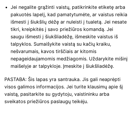
Jei negalite grąžinti vaistų, patikrinkite etiketę arba
pakuotės lapelį, kad pamatytumėte, ar vaistus reikia
išmesti į šiukšlių dėžę ar nuleisti į tualetą. Jei nesate
tikri, kreipkitės į savo priežiūros komandą. Jei
saugu išmesti į šiukšliadėžę, išmeskite vaistus iš
talpyklos. Sumaišykite vaistą su kačių kraiku,
nešvarumais, kavos tirščiais ar kitomis
nepageidaujamomis medžiagomis. Uždarykite mišinį
maišelyje ar talpykloje. Įmeskite į šiukšliadėžę.
PASTABA: Šis lapas yra santrauka. Jis gali neaprėpti
visos galimos informacijos. Jei turite klausimų apie šį
vaistą, pasitarkite su gydytoju, vaistininku arba
sveikatos priežiūros paslaugų teikėju.