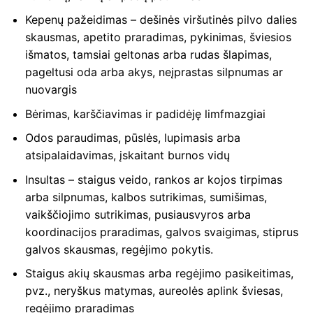
Kepenų pažeidimas – dešinės viršutinės pilvo dalies
skausmas, apetito praradimas, pykinimas, šviesios
išmatos, tamsiai geltonas arba rudas šlapimas,
pageltusi oda arba akys, neįprastas silpnumas ar
nuovargis
Bėrimas, karščiavimas ir padidėję limfmazgiai
Odos paraudimas, pūslės, lupimasis arba
atsipalaidavimas, įskaitant burnos vidų
Insultas – staigus veido, rankos ar kojos tirpimas
arba silpnumas, kalbos sutrikimas, sumišimas,
vaikščiojimo sutrikimas, pusiausvyros arba
koordinacijos praradimas, galvos svaigimas, stiprus
galvos skausmas, regėjimo pokytis.
Staigus akių skausmas arba regėjimo pasikeitimas,
pvz., neryškus matymas, aureolės aplink šviesas,
regėjimo praradimas