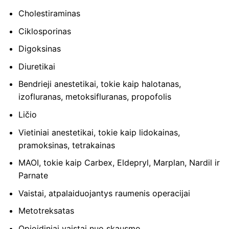
Cholestiraminas
Ciklosporinas
Digoksinas
Diuretikai
Bendrieji anestetikai, tokie kaip halotanas,
izofluranas, metoksifluranas, propofolis
Ličio
Vietiniai anestetikai, tokie kaip lidokainas,
pramoksinas, tetrakainas
MAOI, tokie kaip Carbex, Eldepryl, Marplan, Nardil ir
Parnate
Vaistai, atpalaiduojantys raumenis operacijai
Metotreksatas
Opioidiniai vaistai nuo skausmo