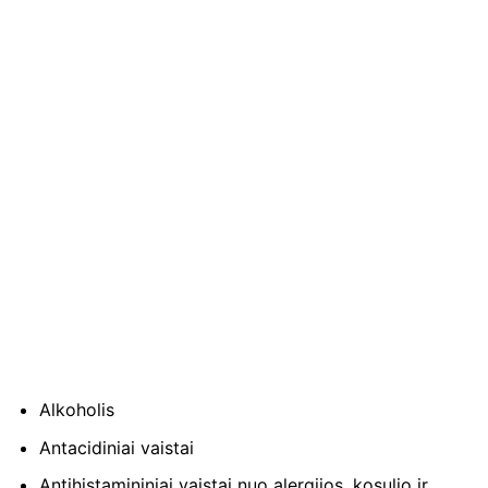
Alkoholis
Antacidiniai vaistai
Antihistamininiai vaistai nuo alergijos, kosulio ir