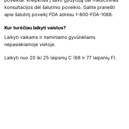
poveikiai. Kreipkitės į savo gydytoją dėl medicininės
konsultacijos dėl šalutinio poveikio. Galite pranešti
apie šalutinį poveikį FDA adresu 1-800-FDA-1088.
Kur turėčiau laikyti vaistus?
Laikyti vaikams ir naminiams gyvūnėliams
nepasiekiamoje vietoje.
Laikyti nuo 20 iki 25 laipsnių C (68 ir 77 laipsnių F).