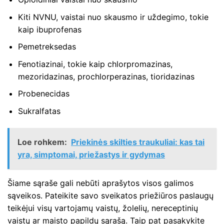
Kiti NVNU, vaistai nuo skausmo ir uždegimo, tokie
kaip ibuprofenas
Pemetreksedas
Fenotiazinai, tokie kaip chlorpromazinas,
mezoridazinas, prochlorperazinas, tioridazinas
Probenecidas
Sukralfatas
Loe rohkem:
Priekinės skilties traukuliai: kas tai
yra, simptomai, priežastys ir gydymas
Šiame sąraše gali nebūti aprašytos visos galimos
sąveikos. Pateikite savo sveikatos priežiūros paslaugų
teikėjui visų vartojamų vaistų, žolelių, nereceptinių
vaistų ar maisto papildų sąrašą. Taip pat pasakykite