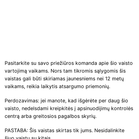
Pasitarkite su savo priežiūros komanda apie šio vaisto
vartojimą vaikams. Nors tam tikromis sąlygomis šis
vaistas gali būti skiriamas jaunesniems nei 12 metų
vaikams, reikia laikytis atsargumo priemonių.
Perdozavimas: jei manote, kad išgėrėte per daug šio
vaisto, nedelsdami kreipkitės į apsinuodijimų kontrolės
centrą arba greitosios pagalbos skyrių.
PASTABA: Šis vaistas skirtas tik jums. Nesidalinkite
šiuo vaistu su kitais.