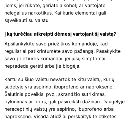
jiems, jei rūkote, geriate alkoholį ar vartojate
nelegalius narkotikus. Kai kurie elementai gali
sąveikauti su vaistu.
Į ką turėčiau atkreipti dėmesį vartojant šį vaistą?
Apsilankykite savo priežiūros komandoje, kad
reguliariai patikrintumėte savo pažangą. Pasakykite
savo priežiūros komandai, jei jūsų simptomai
nepradeda gerėti arba jie blogėja.
Kartu su šiuo vaistu nevartokite kitų vaistų, kurių
sudėtyje yra aspirino, ibuprofeno ar naprokseno.
Šalutinis poveikis, pvz., skrandžio sutrikimas,
pykinimas ar opos, gali pasireikšti dažniau. Daugelyje
nereceptinių vaistų yra aspirino, ibuprofeno arba
naprokseno. Visada atidžiai perskaitykite etiketes.