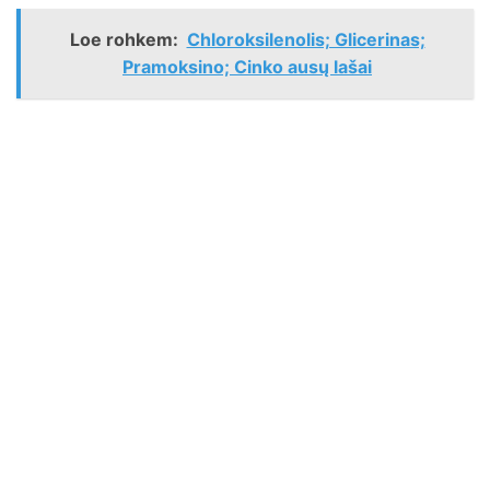
Loe rohkem:
Chloroksilenolis; Glicerinas;
Pramoksino; Cinko ausų lašai