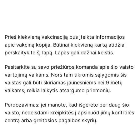
Prieš kiekvieną vakcinaciją bus įteikta informacijos
apie vakciną kopija. Būtinai kiekvieną kartą atidžiai
perskaitykite šį lapą. Lapas gali dažnai keistis.
Pasitarkite su savo priežiūros komanda apie šio vaisto
vartojimą vaikams. Nors tam tikromis sąlygomis šis
vaistas gali būti skiriamas jaunesniems nei 9 metų
vaikams, reikia laikytis atsargumo priemonių.
Perdozavimas: jei manote, kad išgėrėte per daug šio
vaisto, nedelsdami kreipkitės į apsinuodijimų kontrolės
centrą arba greitosios pagalbos skyrių.