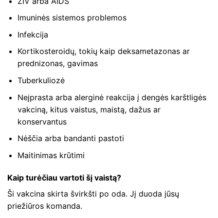
ŽIV arba AIDS
Imuninės sistemos problemos
Infekcija
Kortikosteroidų, tokių kaip deksametazonas ar
prednizonas, gavimas
Tuberkuliozė
Neįprasta arba alerginė reakcija į dengės karštligės
vakciną, kitus vaistus, maistą, dažus ar
konservantus
Nėščia arba bandanti pastoti
Maitinimas krūtimi
Kaip turėčiau vartoti šį vaistą?
Ši vakcina skirta švirkšti po oda. Jį duoda jūsų
priežiūros komanda.