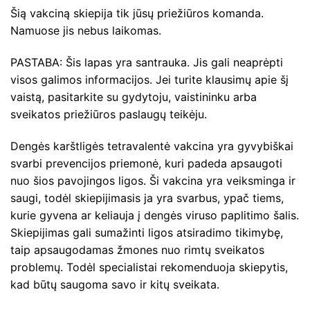
Šią vakciną skiepija tik jūsų priežiūros komanda.
Namuose jis nebus laikomas.
PASTABA: Šis lapas yra santrauka. Jis gali neaprėpti
visos galimos informacijos. Jei turite klausimų apie šį
vaistą, pasitarkite su gydytoju, vaistininku arba
sveikatos priežiūros paslaugų teikėju.
Dengės karštligės tetravalentė vakcina yra gyvybiškai
svarbi prevencijos priemonė, kuri padeda apsaugoti
nuo šios pavojingos ligos. Ši vakcina yra veiksminga ir
saugi, todėl skiepijimasis ja yra svarbus, ypač tiems,
kurie gyvena ar keliauja į dengės viruso paplitimo šalis.
Skiepijimas gali sumažinti ligos atsiradimo tikimybę,
taip apsaugodamas žmones nuo rimtų sveikatos
problemų. Todėl specialistai rekomenduoja skiepytis,
kad būtų saugoma savo ir kitų sveikata.