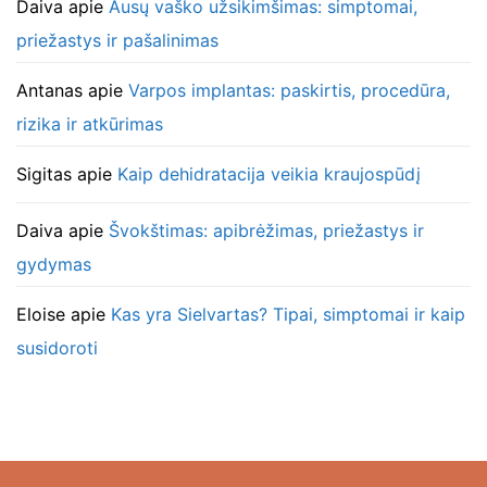
Daiva
apie
Ausų vaško užsikimšimas: simptomai,
priežastys ir pašalinimas
Antanas
apie
Varpos implantas: paskirtis, procedūra,
rizika ir atkūrimas
Sigitas
apie
Kaip dehidratacija veikia kraujospūdį
Daiva
apie
Švokštimas: apibrėžimas, priežastys ir
gydymas
Eloise
apie
Kas yra Sielvartas? Tipai, simptomai ir kaip
susidoroti