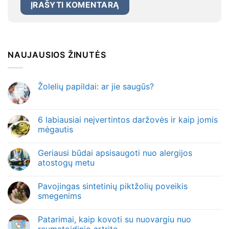
NAUJAUSIOS ŽINUTĖS
Žolelių papildai: ar jie saugūs?
6 labiausiai neįvertintos daržovės ir kaip jomis
mėgautis
Geriausi būdai apsisaugoti nuo alergijos
atostogų metu
Pavojingas sintetinių piktžolių poveikis
smegenims
Patarimai, kaip kovoti su nuovargiu nuo
reumatoidinio artrito