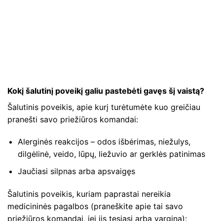
Kokį šalutinį poveikį galiu pastebėti gavęs šį vaistą?
Šalutinis poveikis, apie kurį turėtumėte kuo greičiau
pranešti savo priežiūros komandai:
Alerginės reakcijos – odos išbėrimas, niežulys,
dilgėlinė, veido, lūpų, liežuvio ar gerklės patinimas
Jaučiasi silpnas arba apsvaigęs
Šalutinis poveikis, kuriam paprastai nereikia
medicininės pagalbos (praneškite apie tai savo
priežiūros komandai, jei jis tęsiasi arba vargina):