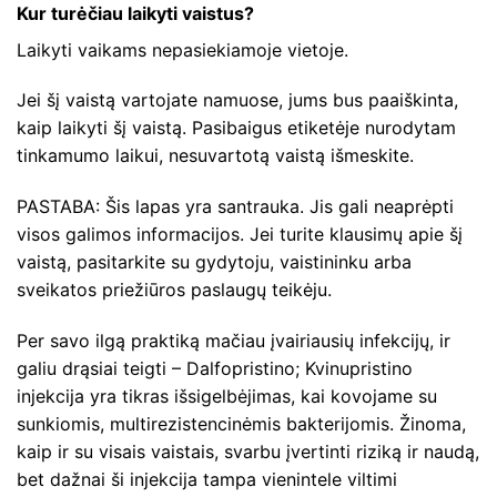
Kur turėčiau laikyti vaistus?
Laikyti vaikams nepasiekiamoje vietoje.
Jei šį vaistą vartojate namuose, jums bus paaiškinta,
kaip laikyti šį vaistą. Pasibaigus etiketėje nurodytam
tinkamumo laikui, nesuvartotą vaistą išmeskite.
PASTABA: Šis lapas yra santrauka. Jis gali neaprėpti
visos galimos informacijos. Jei turite klausimų apie šį
vaistą, pasitarkite su gydytoju, vaistininku arba
sveikatos priežiūros paslaugų teikėju.
Per savo ilgą praktiką mačiau įvairiausių infekcijų, ir
galiu drąsiai teigti – Dalfopristino; Kvinupristino
injekcija yra tikras išsigelbėjimas, kai kovojame su
sunkiomis, multirezistencinėmis bakterijomis. Žinoma,
kaip ir su visais vaistais, svarbu įvertinti riziką ir naudą,
bet dažnai ši injekcija tampa vienintele viltimi