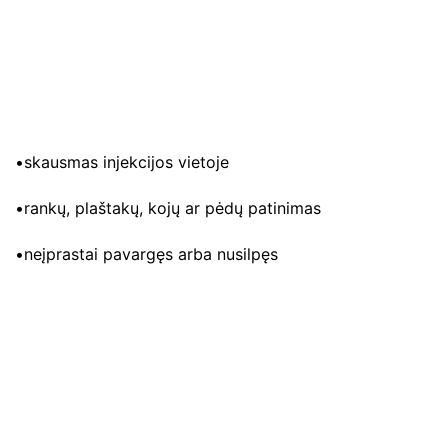
•skausmas injekcijos vietoje
•rankų, plaštakų, kojų ar pėdų patinimas
•neįprastai pavargęs arba nusilpęs