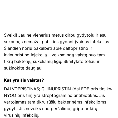
Sveiki! Jau ne vienerius metus dirbu gydytoju ir esu
sukaupęs nemažai patirties gydant įvairias infekcijas.
Šiandien noriu pakalbėti apie dalfopristino ir
kvinupristino injekciją – veiksmingą vaistą nuo tam
tikrų bakterijų sukeliamų ligų. Skaitykite toliau ir
sužinokite daugiau!
Kas yra šis vaistas?
DALVOPRISTINAS; QUINUPRISTIN (dal FOE pris tin; kwi
NYOO pris tin) yra streptogramino antibiotikas. Jis
vartojamas tam tikrų rūšių bakterinėms infekcijoms
gydyti. Jis neveiks nuo peršalimo, gripo ar kitų
virusinių infekcijų.