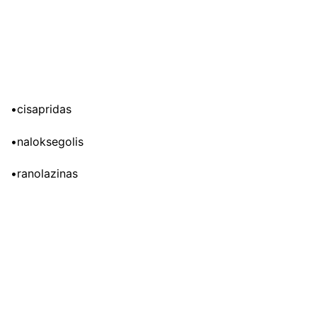
•cisapridas
•naloksegolis
•ranolazinas