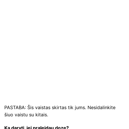
PASTABA: Šis vaistas skirtas tik jums. Nesidalinkite
šiuo vaistu su kitais.
Ką daryti, jei praleidau dozę?