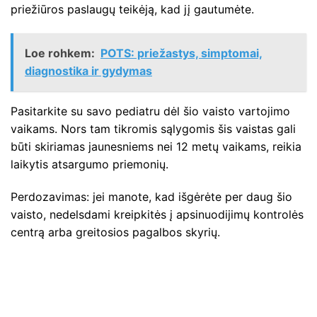
priežiūros paslaugų teikėją, kad jį gautumėte.
Loe rohkem:
POTS: priežastys, simptomai,
diagnostika ir gydymas
Pasitarkite su savo pediatru dėl šio vaisto vartojimo
vaikams. Nors tam tikromis sąlygomis šis vaistas gali
būti skiriamas jaunesniems nei 12 metų vaikams, reikia
laikytis atsargumo priemonių.
Perdozavimas: jei manote, kad išgėrėte per daug šio
vaisto, nedelsdami kreipkitės į apsinuodijimų kontrolės
centrą arba greitosios pagalbos skyrių.