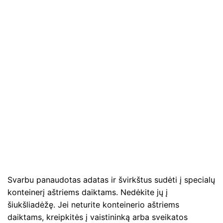
Svarbu panaudotas adatas ir švirkštus sudėti į specialų
konteinerį aštriems daiktams. Nedėkite jų į
šiukšliadėžę. Jei neturite konteinerio aštriems
daiktams, kreipkitės į vaistininką arba sveikatos