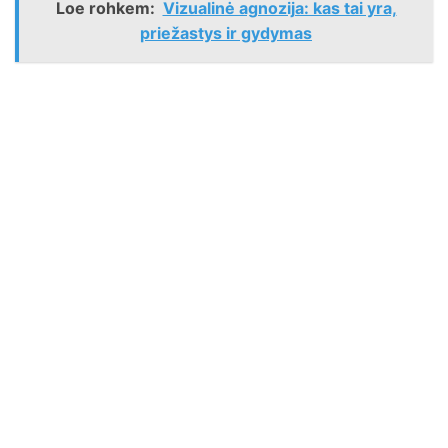
Loe rohkem:
Vizualinė agnozija: kas tai yra,
priežastys ir gydymas