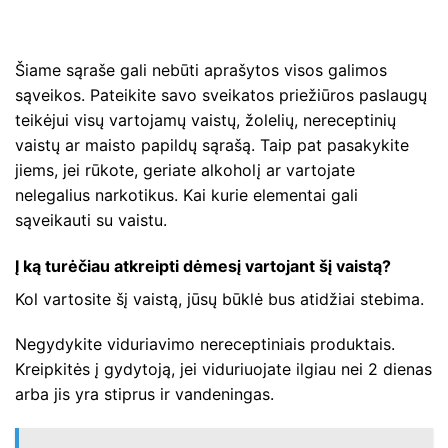
Šiame sąraše gali nebūti aprašytos visos galimos
sąveikos. Pateikite savo sveikatos priežiūros paslaugų
teikėjui visų vartojamų vaistų, žolelių, nereceptinių
vaistų ar maisto papildų sąrašą. Taip pat pasakykite
jiems, jei rūkote, geriate alkoholį ar vartojate
nelegalius narkotikus. Kai kurie elementai gali
sąveikauti su vaistu.
Į ką turėčiau atkreipti dėmesį vartojant šį vaistą?
Kol vartosite šį vaistą, jūsų būklė bus atidžiai stebima.
Negydykite viduriavimo nereceptiniais produktais.
Kreipkitės į gydytoją, jei viduriuojate ilgiau nei 2 dienas
arba jis yra stiprus ir vandeningas.