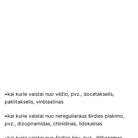
•kai kurie vaistai nuo vėžio, pvz., docetakselis,
paklitakselis, vinblastinas
•kai kurie vaistai nuo nereguliaraus širdies plakimo,
pvz., dizopiramidas, chinidinas, lidokainas
•kai kurie vaistai nuo širdies ligų, pvz., diltiazemas,