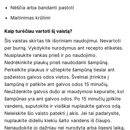
Nėščia arba bandanti pastoti
Maitinimas krūtimi
Kaip turėčiau vartoti šį vaistą?
Šis vaistas skirtas tik išoriniam naudojimui. Nevartoti
per burną. Vykdykite nurodymus ant recepto etiketės.
Nusiplaukite rankas prieš ir po naudojimo.
Nedrėkinkite plaukų prieš naudodami šampūną.
Perkelkite plaukus ir užtepkite šampūną tiesiai ant
pažeistos galvos odos vietos. Švelniai įtrinkite į
šampūną ir palikite ant galvos odos 15 minučių.
Neuždenkite galvos dušo ar maudymosi kepuraite, kol
šampūnas yra ant galvos odos. Po 15 minučių įpilkite
vandens, suputokite ir visiškai nuplaukite galvos odą.
Neleiskite šio vaisto patekti į akis. Jei tai padarysite,
nuplaukite dideliu kiekiu šalto vandens iš čiaupo.
Nenaudokite jo dažniau nei nurodyta arba ilgesnį laiką,