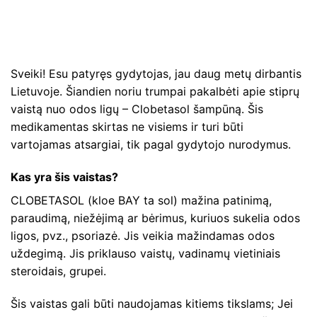
Sveiki! Esu patyręs gydytojas, jau daug metų dirbantis
Lietuvoje. Šiandien noriu trumpai pakalbėti apie stiprų
vaistą nuo odos ligų – Clobetasol šampūną. Šis
medikamentas skirtas ne visiems ir turi būti
vartojamas atsargiai, tik pagal gydytojo nurodymus.
Kas yra šis vaistas?
CLOBETASOL (kloe BAY ta sol) mažina patinimą,
paraudimą, niežėjimą ar bėrimus, kuriuos sukelia odos
ligos, pvz., psoriazė. Jis veikia mažindamas odos
uždegimą. Jis priklauso vaistų, vadinamų vietiniais
steroidais, grupei.
Šis vaistas gali būti naudojamas kitiems tikslams; Jei