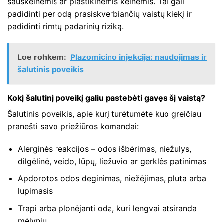
sauskelnėmis ar plastikinėmis kelnėmis. Tai gali
padidinti per odą prasiskverbiančių vaistų kiekį ir
padidinti rimtų padarinių riziką.
Loe rohkem:
Plazomicino injekcija: naudojimas ir
šalutinis poveikis
Kokį šalutinį poveikį galiu pastebėti gavęs šį vaistą?
Šalutinis poveikis, apie kurį turėtumėte kuo greičiau
pranešti savo priežiūros komandai:
Alerginės reakcijos – odos išbėrimas, niežulys,
dilgėlinė, veido, lūpų, liežuvio ar gerklės patinimas
Apdorotos odos deginimas, niežėjimas, pluta arba
lupimasis
Trapi arba plonėjanti oda, kuri lengvai atsiranda
mėlynių