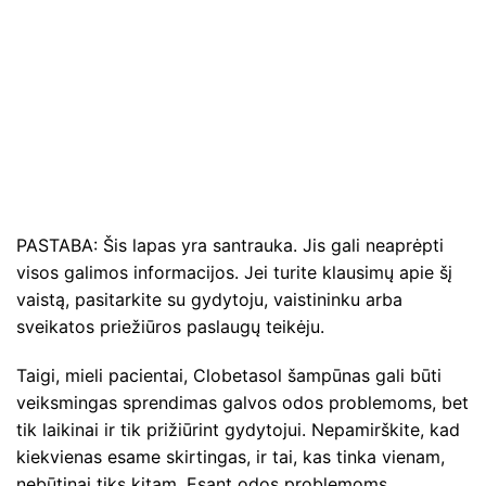
PASTABA: Šis lapas yra santrauka. Jis gali neaprėpti
visos galimos informacijos. Jei turite klausimų apie šį
vaistą, pasitarkite su gydytoju, vaistininku arba
sveikatos priežiūros paslaugų teikėju.
Taigi, mieli pacientai, Clobetasol šampūnas gali būti
veiksmingas sprendimas galvos odos problemoms, bet
tik laikinai ir tik prižiūrint gydytojui. Nepamirškite, kad
kiekvienas esame skirtingas, ir tai, kas tinka vienam,
nebūtinai tiks kitam. Esant odos problemoms,