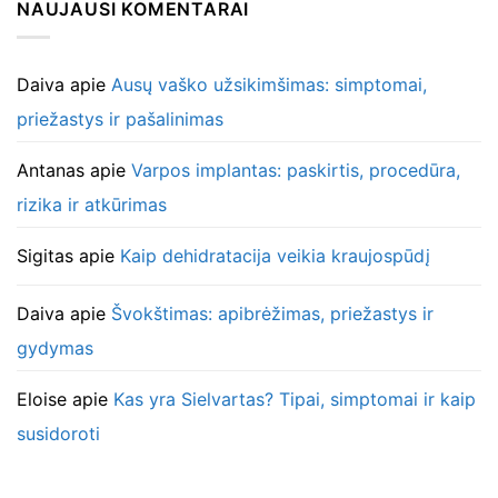
NAUJAUSI KOMENTARAI
Daiva
apie
Ausų vaško užsikimšimas: simptomai,
priežastys ir pašalinimas
Antanas
apie
Varpos implantas: paskirtis, procedūra,
rizika ir atkūrimas
Sigitas
apie
Kaip dehidratacija veikia kraujospūdį
Daiva
apie
Švokštimas: apibrėžimas, priežastys ir
gydymas
Eloise
apie
Kas yra Sielvartas? Tipai, simptomai ir kaip
susidoroti