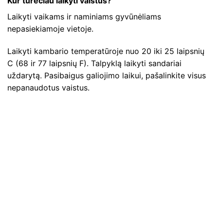
Kur turėčiau laikyti vaistus?
Laikyti vaikams ir naminiams gyvūnėliams
nepasiekiamoje vietoje.
Laikyti kambario temperatūroje nuo 20 iki 25 laipsnių
C (68 ir 77 laipsnių F). Talpyklą laikyti sandariai
uždarytą. Pasibaigus galiojimo laikui, pašalinkite visus
nepanaudotus vaistus.