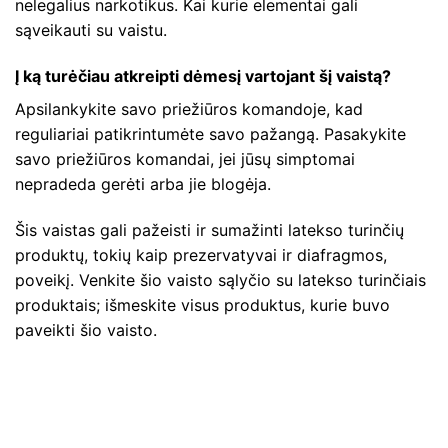
nelegalius narkotikus. Kai kurie elementai gali
sąveikauti su vaistu.
Į ką turėčiau atkreipti dėmesį vartojant šį vaistą?
Apsilankykite savo priežiūros komandoje, kad
reguliariai patikrintumėte savo pažangą. Pasakykite
savo priežiūros komandai, jei jūsų simptomai
nepradeda gerėti arba jie blogėja.
Šis vaistas gali pažeisti ir sumažinti latekso turinčių
produktų, tokių kaip prezervatyvai ir diafragmos,
poveikį. Venkite šio vaisto sąlyčio su latekso turinčiais
produktais; išmeskite visus produktus, kurie buvo
paveikti šio vaisto.