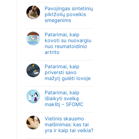
Pavojingas sintetinių
piktžolių poveikis
smegenims
Patarimai, kaip
kovoti su nuovargiu
nuo reumatoidinio
artrito
Patarimai, kaip
priversti savo
mažylį gulėti lovoje
Patarimai, kaip
išlaikyti sveiką
makštį – SFOMC
Vietinis skausmo
malšinimas: kas tai
yra ir kaip tai veikia?