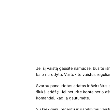
Jei šį vaistą gausite namuose, būsite išmo
kaip nurodyta. Vartokite vaistus regulia
Svarbu panaudotas adatas ir švirkštus su
šiukšliadėžę. Jei neturite konteinerio a
komandai, kad ją gautumėte.
Su kiekvienu receptu ir papildymu vaist