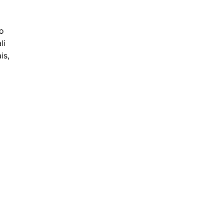
mo
li
is,