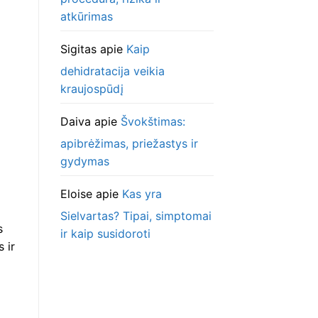
atkūrimas
Sigitas
apie
Kaip
dehidratacija veikia
kraujospūdį
Daiva
apie
Švokštimas:
apibrėžimas, priežastys ir
gydymas
Eloise
apie
Kas yra
Sielvartas? Tipai, simptomai
s
ir kaip susidoroti
 ir