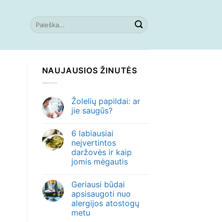
NAUJAUSIOS ŽINUTĖS
Žolelių papildai: ar
jie saugūs?
6 labiausiai
neįvertintos
daržovės ir kaip
jomis mėgautis
Geriausi būdai
apsisaugoti nuo
alergijos atostogų
metu