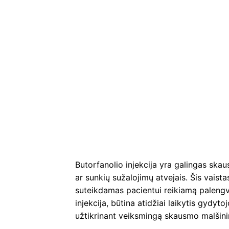
Butorfanolio injekcija yra galingas ska
ar sunkių sužalojimų atvejais. Šis vaist
suteikdamas pacientui reikiamą palengvė
injekcija, būtina atidžiai laikytis gydyt
užtikrinant veiksmingą skausmo malšini