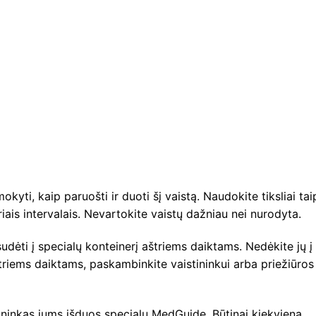
kyti, kaip paruošti ir duoti šį vaistą. Naudokite tiksliai tai
riais intervalais. Nevartokite vaistų dažniau nei nurodyta.
dėti į specialų konteinerį aštriems daiktams. Nedėkite jų į
štriems daiktams, paskambinkite vaistininkui arba priežiūros
ininkas jums išduos specialų MedGuide. Būtinai kiekvieną