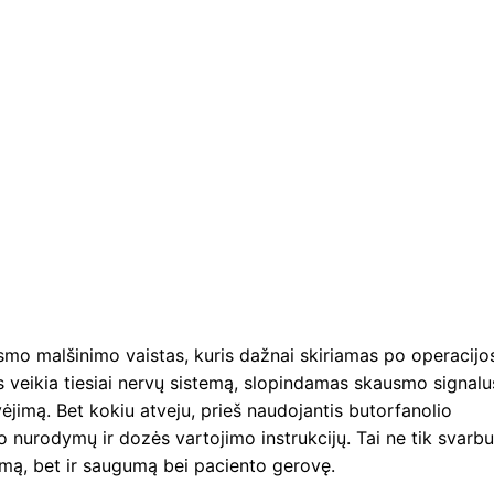
usmo malšinimo vaistas, kuris dažnai skiriamas po operacijo
as veikia tiesiai nervų sistemą, slopindamas skausmo signalus
jimą. Bet kokiu atveju, prieš naudojantis butorfanolio
ojo nurodymų ir dozės vartojimo instrukcijų. Tai ne tik svarbu
mą, bet ir saugumą bei paciento gerovę.