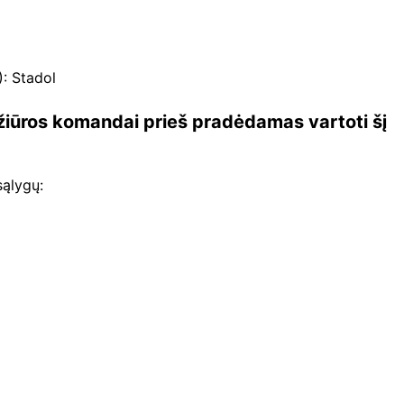
: Stadol
žiūros komandai prieš pradėdamas vartoti šį
 sąlygų: