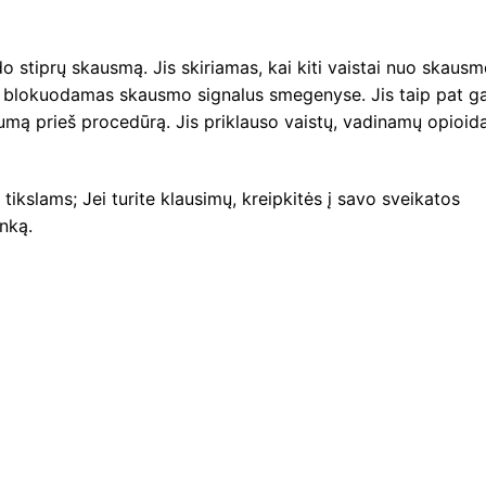
tiprų skausmą. Jis skiriamas, kai kiti vaistai nuo skaus
ia blokuodamas skausmo signalus smegenyse. Jis taip pat ga
umą prieš procedūrą. Jis priklauso vaistų, vadinamų opioida
tikslams; Jei turite klausimų, kreipkitės į savo sveikatos
inką.