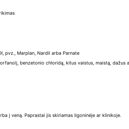
rikimas
I, pvz., Marplan, Nardil arba Parnate
orfanolį, benzetonio chloridą, kitus vaistus, maistą, dažus 
arba į veną. Paprastai jis skiriamas ligoninėje ar klinikoje.