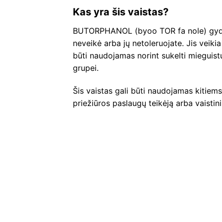
Kas yra šis vaistas?
BUTORPHANOL (byoo TOR fa nole) gydo s
neveikė arba jų netoleruojate. Jis veik
būti naudojamas norint sukelti mieguist
grupei.
Šis vaistas gali būti naudojamas kitiems 
priežiūros paslaugų teikėją arba vaistin