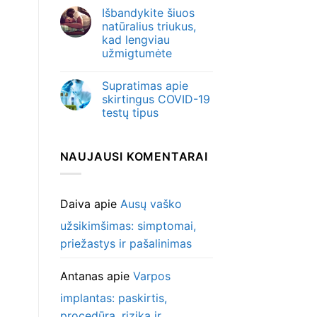
Išbandykite šiuos
natūralius triukus,
kad lengviau
užmigtumėte
Supratimas apie
skirtingus COVID-19
testų tipus
NAUJAUSI KOMENTARAI
Daiva
apie
Ausų vaško
užsikimšimas: simptomai,
priežastys ir pašalinimas
Antanas
apie
Varpos
implantas: paskirtis,
procedūra, rizika ir