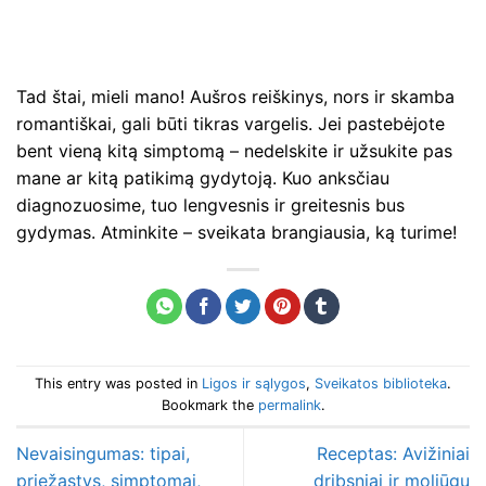
Tad štai, mieli mano! Aušros reiškinys, nors ir skamba
romantiškai, gali būti tikras vargelis. Jei pastebėjote
bent vieną kitą simptomą – nedelskite ir užsukite pas
mane ar kitą patikimą gydytoją. Kuo anksčiau
diagnozuosime, tuo lengvesnis ir greitesnis bus
gydymas. Atminkite – sveikata brangiausia, ką turime!
This entry was posted in
Ligos ir sąlygos
,
Sveikatos biblioteka
.
Bookmark the
permalink
.
Nevaisingumas: tipai,
Receptas: Avižiniai
priežastys, simptomai,
dribsniai ir moliūgų