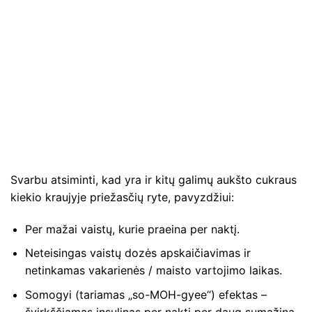
Svarbu atsiminti, kad yra ir kitų galimų aukšto cukraus
kiekio kraujyje priežasčių ryte, pavyzdžiui:
Per mažai vaistų, kurie praeina per naktį.
Neteisingas vaistų dozės apskaičiavimas ir
netinkamas vakarienės / maisto vartojimo laikas.
Somogyi (tariamas „so-MOH-gyee“) efektas –
švirkščiamas insulinas per naktį per daug sumažina