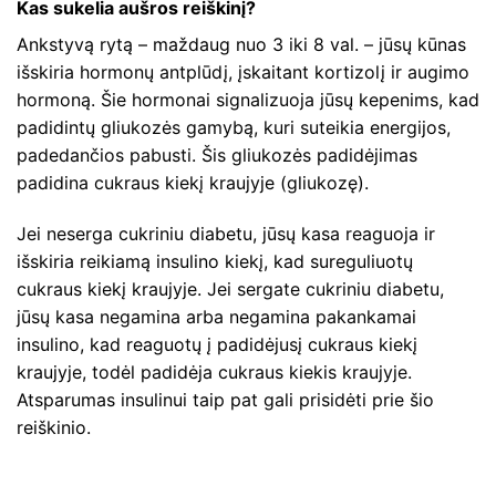
Kas sukelia aušros reiškinį?
Ankstyvą rytą – maždaug nuo 3 iki 8 val. – jūsų kūnas
išskiria hormonų antplūdį, įskaitant kortizolį ir augimo
hormoną. Šie hormonai signalizuoja jūsų kepenims, kad
padidintų gliukozės gamybą, kuri suteikia energijos,
padedančios pabusti. Šis gliukozės padidėjimas
padidina cukraus kiekį kraujyje (gliukozę).
Jei neserga cukriniu diabetu, jūsų kasa reaguoja ir
išskiria reikiamą insulino kiekį, kad sureguliuotų
cukraus kiekį kraujyje. Jei sergate cukriniu diabetu,
jūsų kasa negamina arba negamina pakankamai
insulino, kad reaguotų į padidėjusį cukraus kiekį
kraujyje, todėl padidėja cukraus kiekis kraujyje.
Atsparumas insulinui taip pat gali prisidėti prie šio
reiškinio.