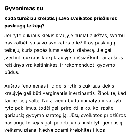
Gyvenimas su
Kada turėčiau kreiptis į savo sveikatos priežiūros
paslaugų teikėją?
Jei ryte cukraus kiekis kraujyje nuolat aukštas, svarbu
pasikalbėti su savo sveikatos priežiūros paslaugų
teikėju, kuris padės jums valdyti diabetą. Jie gali
įvertinti cukraus kiekį kraujyje ir išsiaiškinti, ar aušros
reiškinys yra kaltininkas, ir rekomenduoti gydymo
būdus.
Aušros fenomenas ir didelis rytinis cukraus kiekis
kraujyje gali būti varginantis ir erzinantis. Žinokite, kad
tai ne jūsų kaltė. Nėra vieno būdo numatyti ir valdyti
ryto pakilimus, todėl gali prireikti laiko, kol rasite
geriausią gydymo strategiją. Jūsų sveikatos priežiūros
paslaugų teikėjas gali padėti jums nustatyti geriausią
veiksmų planą. Nedvejodami kreipkitės į juos