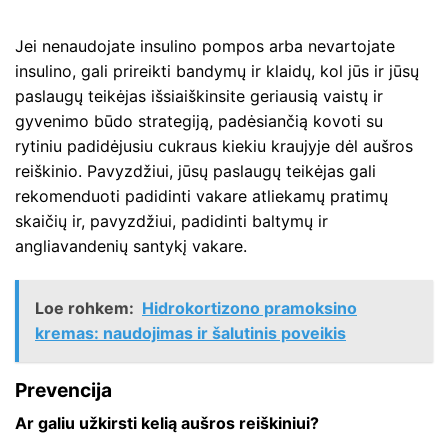
Jei nenaudojate insulino pompos arba nevartojate
insulino, gali prireikti bandymų ir klaidų, kol jūs ir jūsų
paslaugų teikėjas išsiaiškinsite geriausią vaistų ir
gyvenimo būdo strategiją, padėsiančią kovoti su
rytiniu padidėjusiu cukraus kiekiu kraujyje dėl aušros
reiškinio. Pavyzdžiui, jūsų paslaugų teikėjas gali
rekomenduoti padidinti vakare atliekamų pratimų
skaičių ir, pavyzdžiui, padidinti baltymų ir
angliavandenių santykį vakare.
Loe rohkem:
Hidrokortizono pramoksino
kremas: naudojimas ir šalutinis poveikis
Prevencija
Ar galiu užkirsti kelią aušros reiškiniui?