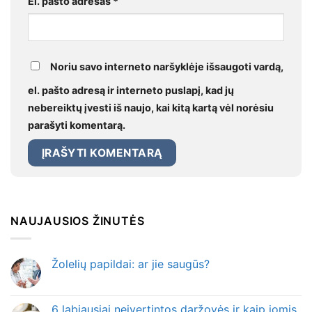
El. pašto adresas
*
Noriu savo interneto naršyklėje išsaugoti vardą,
el. pašto adresą ir interneto puslapį, kad jų
nebereiktų įvesti iš naujo, kai kitą kartą vėl norėsiu
parašyti komentarą.
NAUJAUSIOS ŽINUTĖS
Žolelių papildai: ar jie saugūs?
6 labiausiai neįvertintos daržovės ir kaip jomis