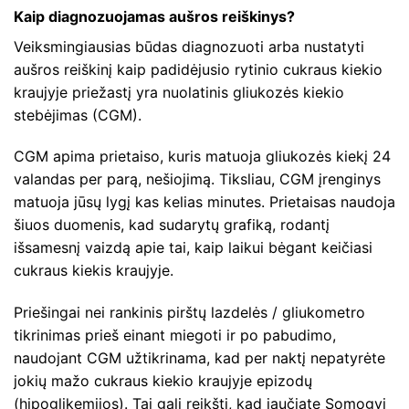
Kaip diagnozuojamas aušros reiškinys?
Veiksmingiausias būdas diagnozuoti arba nustatyti
aušros reiškinį kaip padidėjusio rytinio cukraus kiekio
kraujyje priežastį yra nuolatinis gliukozės kiekio
stebėjimas (CGM).
CGM apima prietaiso, kuris matuoja gliukozės kiekį 24
valandas per parą, nešiojimą. Tiksliau, CGM įrenginys
matuoja jūsų lygį kas kelias minutes. Prietaisas naudoja
šiuos duomenis, kad sudarytų grafiką, rodantį
išsamesnį vaizdą apie tai, kaip laikui bėgant keičiasi
cukraus kiekis kraujyje.
Priešingai nei rankinis pirštų lazdelės / gliukometro
tikrinimas prieš einant miegoti ir po pabudimo,
naudojant CGM užtikrinama, kad per naktį nepatyrėte
jokių mažo cukraus kiekio kraujyje epizodų
(hipoglikemijos). Tai gali reikšti, kad jaučiate Somogyi