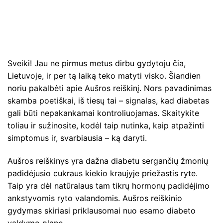
Sveiki! Jau ne pirmus metus dirbu gydytoju čia,
Lietuvoje, ir per tą laiką teko matyti visko. Šiandien
noriu pakalbėti apie Aušros reiškinį. Nors pavadinimas
skamba poetiškai, iš tiesų tai – signalas, kad diabetas
gali būti nepakankamai kontroliuojamas. Skaitykite
toliau ir sužinosite, kodėl taip nutinka, kaip atpažinti
simptomus ir, svarbiausia – ką daryti.
Aušros reiškinys yra dažna diabetu sergančių žmonių
padidėjusio cukraus kiekio kraujyje priežastis ryte.
Taip yra dėl natūralaus tam tikrų hormonų padidėjimo
ankstyvomis ryto valandomis. Aušros reiškinio
gydymas skiriasi priklausomai nuo esamo diabeto
valdymo plano.