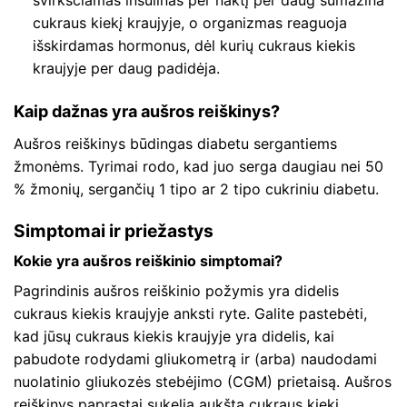
cukraus kiekį kraujyje, o organizmas reaguoja
išskirdamas hormonus, dėl kurių cukraus kiekis
kraujyje per daug padidėja.
Kaip dažnas yra aušros reiškinys?
Aušros reiškinys būdingas diabetu sergantiems
žmonėms. Tyrimai rodo, kad juo serga daugiau nei 50
% žmonių, sergančių 1 tipo ar 2 tipo cukriniu diabetu.
Simptomai ir priežastys
Kokie yra aušros reiškinio simptomai?
Pagrindinis aušros reiškinio požymis yra didelis
cukraus kiekis kraujyje anksti ryte. Galite pastebėti,
kad jūsų cukraus kiekis kraujyje yra didelis, kai
pabudote rodydami gliukometrą ir (arba) naudodami
nuolatinio gliukozės stebėjimo (CGM) prietaisą. Aušros
reiškinys paprastai sukelia aukštą cukraus kiekį