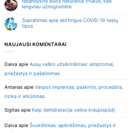
Išbandykite šiuos natūralius triukus, kad
lengviau užmigtumėte
Supratimas apie skirtingus COVID-19 testų
tipus
NAUJAUSI KOMENTARAI
Daiva
apie
Ausų vaško užsikimšimas: simptomai,
priežastys ir pašalinimas
Antanas
apie
Varpos implantas: paskirtis, procedūra,
rizika ir atkūrimas
Sigitas
apie
Kaip dehidratacija veikia kraujospūdį
Daiva
apie
Švokštimas: apibrėžimas, priežastys ir