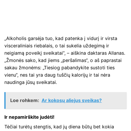
„Alkoholis garsėja tuo, kad patenka į vidurį ir virsta
visceraliniais riebalais, o tai sukelia uždegimą ir
neigiamą poveikį sveikatai“, – aiškina daktaras Allanas.
„Žmonės sako, kad jiems „peršalimas“, o aš paprastai
sakau žmonėms: „Tiesiog pabandykite sustoti ties
vienu“, nes tai yra daug tuščių kalorijų ir tai nėra
naudinga jūsų sveikatai.
Loe rohkem:
Ar kokosų aliejus sveikas?
Ir nepamirškite judėti!
Tėčiai turėtų stengtis, kad jų diena būtų bet kokia