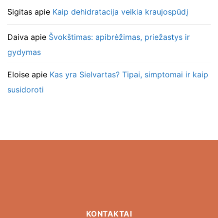
Sigitas
apie
Kaip dehidratacija veikia kraujospūdį
Daiva
apie
Švokštimas: apibrėžimas, priežastys ir
gydymas
Eloise
apie
Kas yra Sielvartas? Tipai, simptomai ir kaip
susidoroti
KONTAKTAI