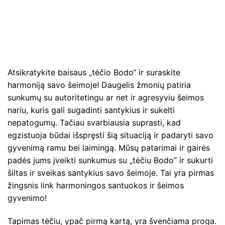
Atsikratykite baisaus „tėčio Bodo“ ir suraskite
harmoniją savo šeimoje! Daugelis žmonių patiria
sunkumų su autoritetingu ar net ir agresyviu šeimos
nariu, kuris gali sugadinti santykius ir sukelti
nepatogumų. Tačiau svarbiausia suprasti, kad
egzistuoja būdai išspręsti šią situaciją ir padaryti savo
gyvenimą ramu bei laimingą. Mūsų patarimai ir gairės
padės jums įveikti sunkumus su „tėčiu Bodo” ir sukurti
šiltas ir sveikas santykius savo šeimoje. Tai yra pirmas
žingsnis link harmoningos santuokos ir šeimos
gyvenimo!
Tapimas tėčiu, ypač pirmą kartą, yra švenčiama proga.