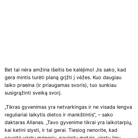
Bet tai nėra amžina išeitis be kalėjimo! Jis sako, kad
gera mintis turėti planą grįžti į vėžes. Kuo daugiau
laiko praeina (ir priaugamas svoris), tuo sunkiau
susigrąžinti sveiką svorį.
„Tikras gyvenimas yra netvarkingas ir ne visada lengva
reguliariai laikytis dietos ir mankštintis“, – sako
daktaras Allanas. „Tavo gyvenime tikrai yra laikotarpių,
kai ketini slysti, ir tai gerai. Tiesiog nenorite, kad
savaitė virstų mėnesiu, pavirstų metais, virstų ilgu