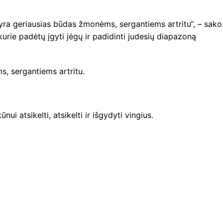
yra geriausias būdas žmonėms, sergantiems artritu“, – sako
kurie padėtų įgyti jėgų ir padidinti judesių diapazoną
s, sergantiems artritu.
ui atsikelti, atsikelti ir išgydyti vingius.