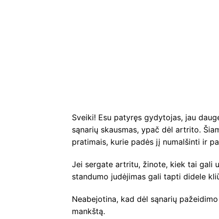
Sveiki! Esu patyręs gydytojas, jau daugel
sąnarių skausmas, ypač dėl artrito. Šiam
pratimais, kurie padės jį numalšinti ir p
Jei sergate artritu, žinote, kiek tai gal
standumo judėjimas gali tapti didele kli
Neabejotina, kad dėl sąnarių pažeidimo 
mankštą.