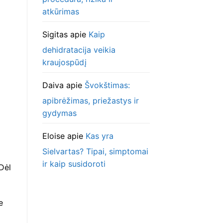
atkūrimas
Sigitas
apie
Kaip
dehidratacija veikia
kraujospūdį
Daiva
apie
Švokštimas:
apibrėžimas, priežastys ir
gydymas
Eloise
apie
Kas yra
Sielvartas? Tipai, simptomai
ir kaip susidoroti
 Dėl
e