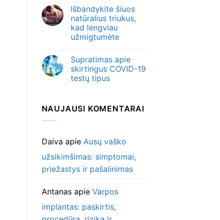
Išbandykite šiuos
natūralius triukus,
kad lengviau
užmigtumėte
Supratimas apie
skirtingus COVID-19
testų tipus
NAUJAUSI KOMENTARAI
Daiva
apie
Ausų vaško
užsikimšimas: simptomai,
priežastys ir pašalinimas
Antanas
apie
Varpos
implantas: paskirtis,
procedūra, rizika ir