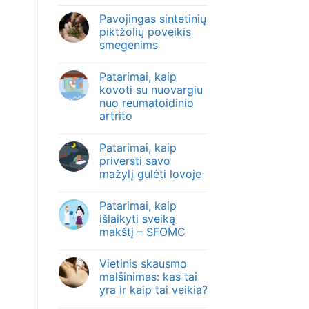
Pavojingas sintetinių
piktžolių poveikis
smegenims
Patarimai, kaip
kovoti su nuovargiu
nuo reumatoidinio
artrito
Patarimai, kaip
priversti savo
mažylį gulėti lovoje
Patarimai, kaip
išlaikyti sveiką
makštį – SFOMC
Vietinis skausmo
malšinimas: kas tai
yra ir kaip tai veikia?