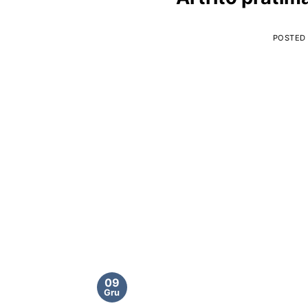
POSTED
09
Gru