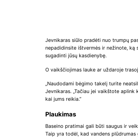
Jevnikaras siūlo pradėti nuo trumpų pasi
nepadidinsite ištvermės ir nežinote, ką s
sugadinti jūsų kasdienybę.
O vaikščiojimas lauke ar uždaroje trasoj
„Naudodami bėgimo takelį turite neatsilik
Jevnikaras. „Tačiau jei vaikštote aplink kv
kai jums reikia.”
Plaukimas
Baseino pratimai gali būti saugus ir v
Taip yra todėl, kad vandens plūdrumas g