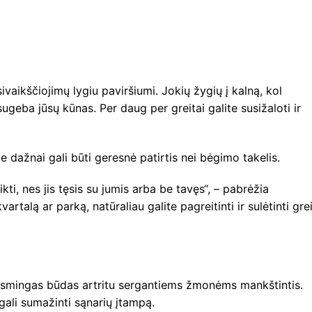
vaikščiojimų lygiu paviršiumi. Jokių žygių į kalną, kol
ugeba jūsų kūnas. Per daug per greitai galite susižaloti ir
e dažnai gali būti geresnė patirtis nei bėgimo takelis.
ti, nes jis tęsis su jumis arba be tavęs“, – pabrėžia
artalą ar parką, natūraliau galite pagreitinti ir sulėtinti grei
eiksmingas būdas artritu sergantiems žmonėms mankštintis.
ali sumažinti sąnarių įtampą.