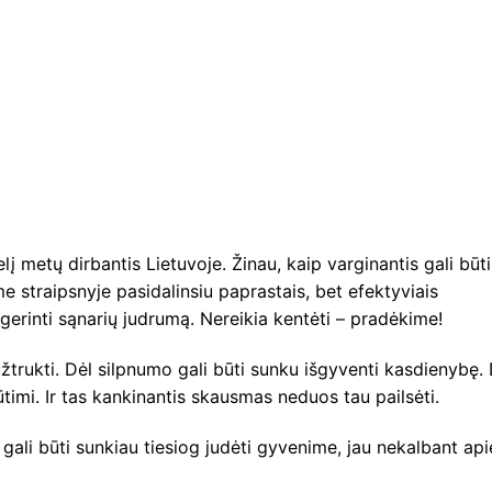
į metų dirbantis Lietuvoje. Žinau, kaip varginantis gali būti
e straipsnyje pasidalinsiu paprastais, bet efektyviais
agerinti sąnarių judrumą. Nereikia kentėti – pradėkime!
i užtrukti. Dėl silpnumo gali būti sunku išgyventi kasdienybę.
ūtimi. Ir tas kankinantis skausmas neduos tau pailsėti.
gali būti sunkiau tiesiog judėti gyvenime, jau nekalbant api