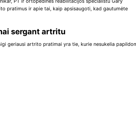
kar, PT ir ortopedinės reabilitacijos specialistu Gary
ito pratimus ir apie tai, kaip apsisaugoti, kad gautumėte
ai sergant artritu
igi geriausi artrito pratimai yra tie, kurie nesukelia papild