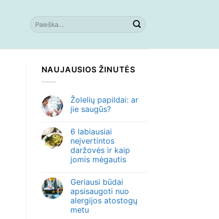
NAUJAUSIOS ŽINUTĖS
Žolelių papildai: ar
jie saugūs?
6 labiausiai
neįvertintos
daržovės ir kaip
jomis mėgautis
Geriausi būdai
apsisaugoti nuo
alergijos atostogų
metu