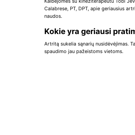
Kalbėjomės su kineziterapeutu Tobi Jevni
Calabrese, PT, DPT, apie geriausius artr
naudos.
Kokie yra geriausi pratim
Artritą sukelia sąnarių nusidėvėjimas. Ta
spaudimo jau pažeistoms vietoms.