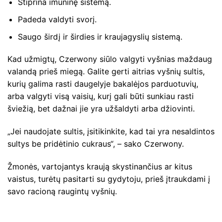
Stiprina imuninę sistemą.
Padeda valdyti svorį.
Saugo širdį ir širdies ir kraujagyslių sistemą.
Kad užmigtų, Czerwony siūlo valgyti vyšnias maždaug
valandą prieš miegą. Galite gerti aitrias vyšnių sultis,
kurių galima rasti daugelyje bakalėjos parduotuvių,
arba valgyti visą vaisių, kurį gali būti sunkiau rasti
šviežią, bet dažnai jie yra užšaldyti arba džiovinti.
„Jei naudojate sultis, įsitikinkite, kad tai yra nesaldintos
sultys be pridėtinio cukraus“, – sako Czerwony.
Žmonės, vartojantys kraują skystinančius ar kitus
vaistus, turėtų pasitarti su gydytoju, prieš įtraukdami į
savo racioną raugintų vyšnių.