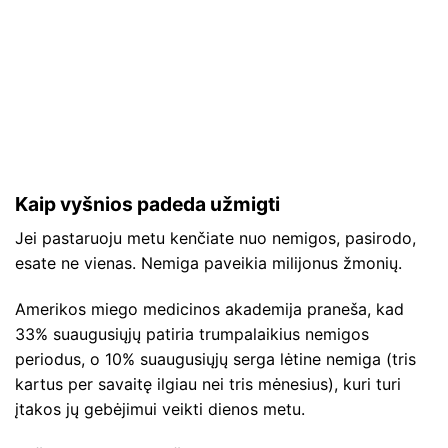
Kaip vyšnios padeda užmigti
Jei pastaruoju metu kenčiate nuo nemigos, pasirodo,
esate ne vienas. Nemiga paveikia milijonus žmonių.
Amerikos miego medicinos akademija praneša, kad
33% suaugusiųjų patiria trumpalaikius nemigos
periodus, o 10% suaugusiųjų serga lėtine nemiga (tris
kartus per savaitę ilgiau nei tris mėnesius), kuri turi
įtakos jų gebėjimui veikti dienos metu.