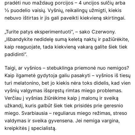
pradėti nuo maždaug porcijos – 4 uncijos sulčių arba
½ puodelio vaisių. Vyšnių, reikalingų užmigti, kiekis
nebuvo ištirtas ir jis gali paveikti kiekvieną skirtingai.
„Turite patys eksperimentuoti“, – sako Czerwony.
„Išbandykite nedidelę sumą keletą naktų ir pažiūrėkite,
kaip reaguojate, tada kiekvieną vakarą galite šiek tiek
padidinti“.
Taigi, ar vyšnios – stebuklinga priemonė nuo nemigos?
Kaip ilgametė gydytoja galiu pasakyti – vyšnios iš tiesų
turi melatonino, bet jo kiekis nėra toks didelis, kad vien
vyšnių valgymas išspręstų rimtas miego problemas.
Verčiau į vyšnias žiūrėkime kaip į malonų ir sveiką
užkandį, kuris
galbūt
šiek tiek prisidės prie geresnio
miego. Svarbiausia – reguliarus miego režimas, streso
valdymas ir sveika gyvensena. Jei nemiga vargina,
kreipkitės į specialistą.