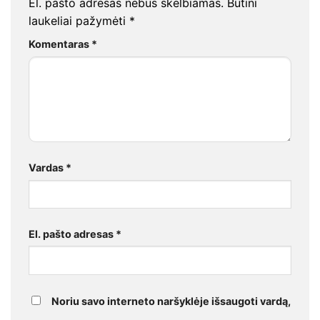
El. pašto adresas nebus skelbiamas.
Būtini
laukeliai pažymėti
*
Komentaras
*
Vardas
*
El. pašto adresas
*
Noriu savo interneto naršyklėje išsaugoti vardą,