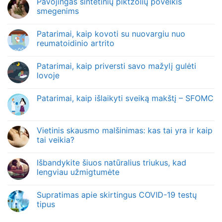
Pavojingas sintetinių piktžolių poveikis
smegenims
Patarimai, kaip kovoti su nuovargiu nuo
reumatoidinio artrito
Patarimai, kaip priversti savo mažylį gulėti
lovoje
Patarimai, kaip išlaikyti sveiką makštį – SFOMC
Vietinis skausmo malšinimas: kas tai yra ir kaip
tai veikia?
Išbandykite šiuos natūralius triukus, kad
lengviau užmigtumėte
Supratimas apie skirtingus COVID-19 testų
tipus