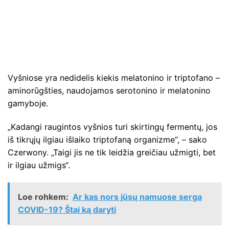
Vyšniose yra nedidelis kiekis melatonino ir triptofano –
aminorūgšties, naudojamos serotonino ir melatonino
gamyboje.
„Kadangi raugintos vyšnios turi skirtingų fermentų, jos
iš tikrųjų ilgiau išlaiko triptofaną organizme“, – sako
Czerwony. „Taigi jis ne tik leidžia greičiau užmigti, bet
ir ilgiau užmigs“.
Loe rohkem:
Ar kas nors jūsų namuose serga
COVID-19? Štai ką daryti