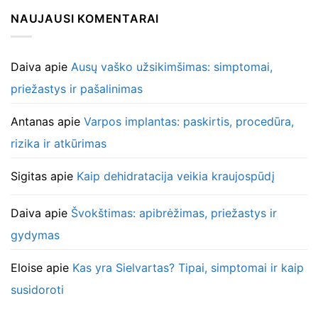
NAUJAUSI KOMENTARAI
Daiva
apie
Ausų vaško užsikimšimas: simptomai,
priežastys ir pašalinimas
Antanas
apie
Varpos implantas: paskirtis, procedūra,
rizika ir atkūrimas
Sigitas
apie
Kaip dehidratacija veikia kraujospūdį
Daiva
apie
Švokštimas: apibrėžimas, priežastys ir
gydymas
Eloise
apie
Kas yra Sielvartas? Tipai, simptomai ir kaip
susidoroti