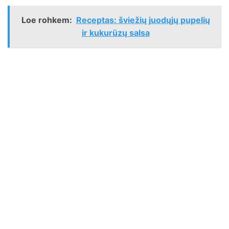
Loe rohkem:
Receptas: šviežių juodųjų pupelių
ir kukurūzų salsa