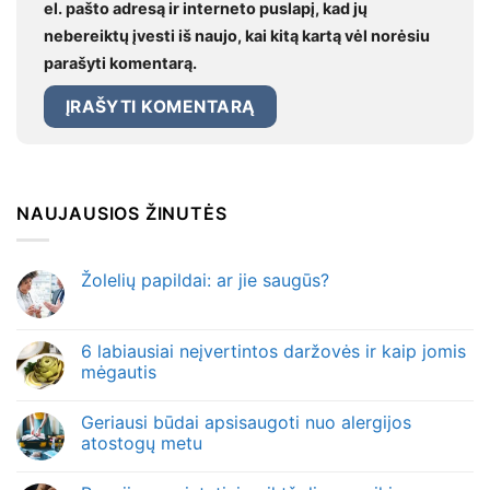
el. pašto adresą ir interneto puslapį, kad jų
nebereiktų įvesti iš naujo, kai kitą kartą vėl norėsiu
parašyti komentarą.
NAUJAUSIOS ŽINUTĖS
Žolelių papildai: ar jie saugūs?
6 labiausiai neįvertintos daržovės ir kaip jomis
mėgautis
Geriausi būdai apsisaugoti nuo alergijos
atostogų metu