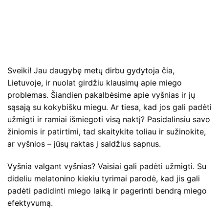
Sveiki! Jau daugybę metų dirbu gydytoja čia,
Lietuvoje, ir nuolat girdžiu klausimų apie miego
problemas. Šiandien pakalbėsime apie vyšnias ir jų
sąsają su kokybišku miegu. Ar tiesa, kad jos gali padėti
užmigti ir ramiai išmiegoti visą naktį? Pasidalinsiu savo
žiniomis ir patirtimi, tad skaitykite toliau ir sužinokite,
ar vyšnios – jūsų raktas į saldžius sapnus.
Vyšnia valgant vyšnias? Vaisiai gali padėti užmigti. Su
dideliu melatonino kiekiu tyrimai parodė, kad jis gali
padėti padidinti miego laiką ir pagerinti bendrą miego
efektyvumą.