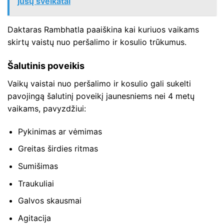
jūsų sveikatai
Daktaras Rambhatla paaiškina kai kuriuos vaikams
skirtų vaistų nuo peršalimo ir kosulio trūkumus.
Šalutinis poveikis
Vaikų vaistai nuo peršalimo ir kosulio gali sukelti
pavojingą šalutinį poveikį jaunesniems nei 4 metų
vaikams, pavyzdžiui:
Pykinimas ar vėmimas
Greitas širdies ritmas
Sumišimas
Traukuliai
Galvos skausmai
Agitacija