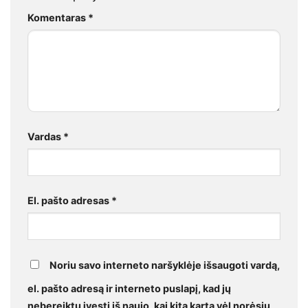
Komentaras
*
Vardas
*
El. pašto adresas
*
Noriu savo interneto naršyklėje išsaugoti vardą,
el. pašto adresą ir interneto puslapį, kad jų
nebereiktų įvesti iš naujo, kai kitą kartą vėl norėsiu