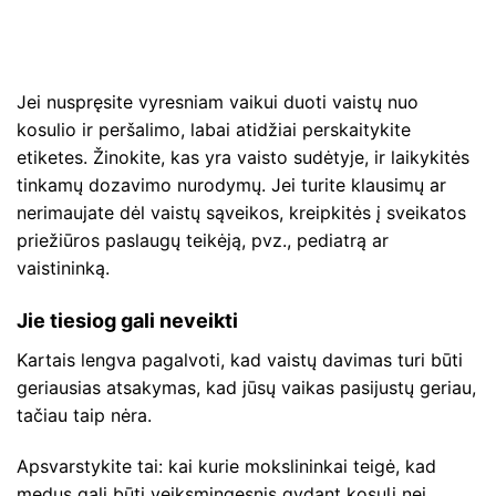
Jei nuspręsite vyresniam vaikui duoti vaistų nuo
kosulio ir peršalimo, labai atidžiai perskaitykite
etiketes. Žinokite, kas yra vaisto sudėtyje, ir laikykitės
tinkamų dozavimo nurodymų. Jei turite klausimų ar
nerimaujate dėl vaistų sąveikos, kreipkitės į sveikatos
priežiūros paslaugų teikėją, pvz., pediatrą ar
vaistininką.
Jie tiesiog gali neveikti
Kartais lengva pagalvoti, kad vaistų davimas turi būti
geriausias atsakymas, kad jūsų vaikas pasijustų geriau,
tačiau taip nėra.
Apsvarstykite tai: kai kurie mokslininkai teigė, kad
medus gali būti veiksmingesnis gydant kosulį nei