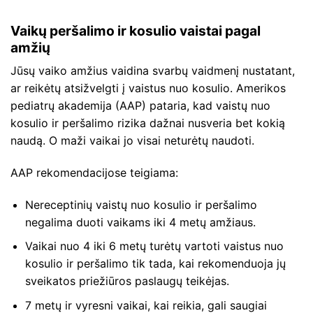
Vaikų peršalimo ir kosulio vaistai pagal
amžių
Jūsų vaiko amžius vaidina svarbų vaidmenį nustatant,
ar reikėtų atsižvelgti į vaistus nuo kosulio. Amerikos
pediatrų akademija (AAP) pataria, kad vaistų nuo
kosulio ir peršalimo rizika dažnai nusveria bet kokią
naudą. O maži vaikai jo visai neturėtų naudoti.
AAP rekomendacijose teigiama:
Nereceptinių vaistų nuo kosulio ir peršalimo
negalima duoti vaikams iki 4 metų amžiaus.
Vaikai nuo 4 iki 6 metų turėtų vartoti vaistus nuo
kosulio ir peršalimo tik tada, kai rekomenduoja jų
sveikatos priežiūros paslaugų teikėjas.
7 metų ir vyresni vaikai, kai reikia, gali saugiai