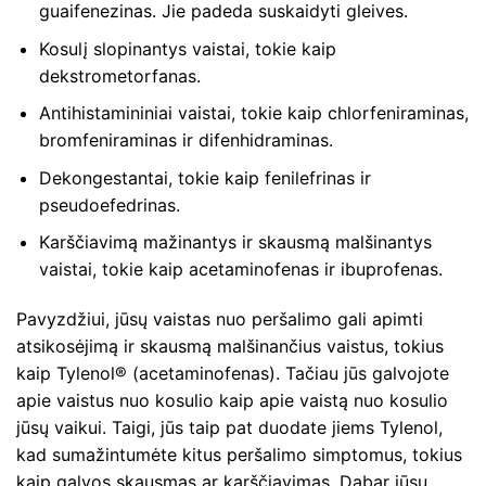
guaifenezinas. Jie padeda suskaidyti gleives.
Kosulį slopinantys vaistai, tokie kaip
dekstrometorfanas.
Antihistamininiai vaistai, tokie kaip chlorfeniraminas,
bromfeniraminas ir difenhidraminas.
Dekongestantai, tokie kaip fenilefrinas ir
pseudoefedrinas.
Karščiavimą mažinantys ir skausmą malšinantys
vaistai, tokie kaip acetaminofenas ir ibuprofenas.
Pavyzdžiui, jūsų vaistas nuo peršalimo gali apimti
atsikosėjimą ir skausmą malšinančius vaistus, tokius
kaip Tylenol® (acetaminofenas). Tačiau jūs galvojote
apie vaistus nuo kosulio kaip apie vaistą nuo kosulio
jūsų vaikui. Taigi, jūs taip pat duodate jiems Tylenol,
kad sumažintumėte kitus peršalimo simptomus, tokius
kaip galvos skausmas ar karščiavimas. Dabar jūsų