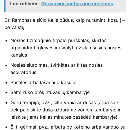
Loe rohkem:
Geriausios dietos nuo egzemos
Dr. Rambhatla siūlo kelis būdus, kaip nuraminti kosulį –
be vaistų:
Nosies fiziologinio tirpalo purškalas, skirtas
atpalaiduoti gleives ir išvalyti užsikimšusius nosies
kanalus
Nosies siurbimas, švirkštas ar kitas nosies
aspiratorius
Pastilės arba lašai nuo kosulio
Šalto rūko drėkintuvas jų kambaryje
Garų terapija, pvz., šilta vonia ar dušas (arba šiek
tiek paleiskite dušą uždarame vonios kambaryje ir
leiskite jiems kelias minutes pasėdėti kambaryje)
Šilti gėrimai, pvz., arbata be kofeino arba vanduo su