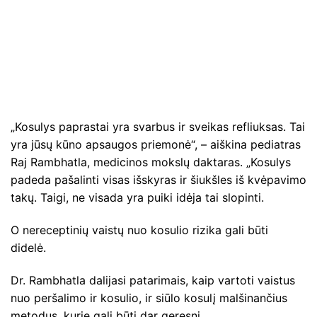
„Kosulys paprastai yra svarbus ir sveikas refliuksas. Tai
yra jūsų kūno apsaugos priemonė“, – aiškina pediatras
Raj Rambhatla, medicinos mokslų daktaras. „Kosulys
padeda pašalinti visas išskyras ir šiukšles iš kvėpavimo
takų. Taigi, ne visada yra puiki idėja tai slopinti.
O nereceptinių vaistų nuo kosulio rizika gali būti
didelė.
Dr. Rambhatla dalijasi patarimais, kaip vartoti vaistus
nuo peršalimo ir kosulio, ir siūlo kosulį malšinančius
metodus, kurie gali būti dar geresni.