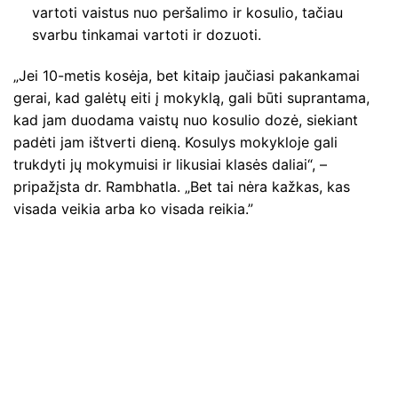
vartoti vaistus nuo peršalimo ir kosulio, tačiau
svarbu tinkamai vartoti ir dozuoti.
„Jei 10-metis kosėja, bet kitaip jaučiasi pakankamai
gerai, kad galėtų eiti į mokyklą, gali būti suprantama,
kad jam duodama vaistų nuo kosulio dozė, siekiant
padėti jam ištverti dieną. Kosulys mokykloje gali
trukdyti jų mokymuisi ir likusiai klasės daliai“, –
pripažįsta dr. Rambhatla. „Bet tai nėra kažkas, kas
visada veikia arba ko visada reikia.”