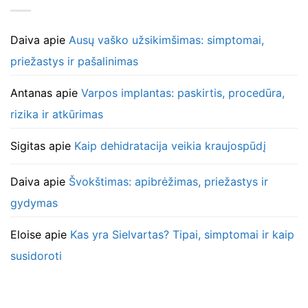
Daiva
apie
Ausų vaško užsikimšimas: simptomai,
priežastys ir pašalinimas
Antanas
apie
Varpos implantas: paskirtis, procedūra,
rizika ir atkūrimas
Sigitas
apie
Kaip dehidratacija veikia kraujospūdį
Daiva
apie
Švokštimas: apibrėžimas, priežastys ir
gydymas
Eloise
apie
Kas yra Sielvartas? Tipai, simptomai ir kaip
susidoroti