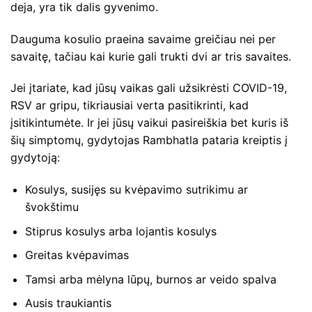
deja, yra tik dalis gyvenimo.
Dauguma kosulio praeina savaime greičiau nei per
savaitę, tačiau kai kurie gali trukti dvi ar tris savaites.
Jei įtariate, kad jūsų vaikas gali užsikrėsti COVID-19,
RSV ar gripu, tikriausiai verta pasitikrinti, kad
įsitikintumėte. Ir jei jūsų vaikui pasireiškia bet kuris iš
šių simptomų, gydytojas Rambhatla pataria kreiptis į
gydytoją:
Kosulys, susijęs su kvėpavimo sutrikimu ar
švokštimu
Stiprus kosulys arba lojantis kosulys
Greitas kvėpavimas
Tamsi arba mėlyna lūpų, burnos ar veido spalva
Ausis traukiantis