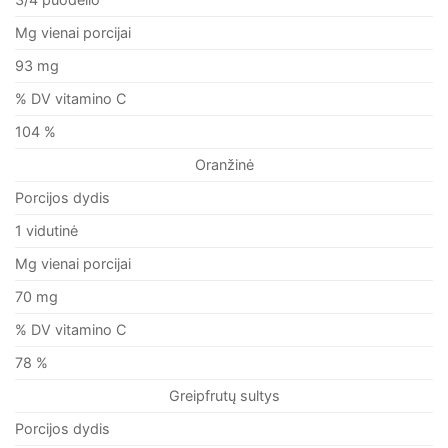
Mg vienai porcijai
93 mg
% DV vitamino C
104 %
Oranžinė
Porcijos dydis
1 vidutinė
Mg vienai porcijai
70 mg
% DV vitamino C
78 %
Greipfrutų sultys
Porcijos dydis