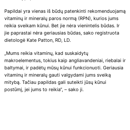
Papildai yra vienas iš būdų patenkinti rekomenduojamą
vitaminų ir mineralų paros normą (RPN), kurios jums
reikia sveikam kūnui. Bet jie nėra vienintelis būdas. Ir
jie paprastai nėra geriausias būdas, sako registruota
dietologė Kate Patton, RD, LD.
„Mums reikia vitaminų, kad suskaidytų
makroelementus, tokius kaip angliavandeniai, riebalai ir
baltymai, ir padėtų mūsų kūnui funkcionuoti. Geriausia
vitaminų ir mineralų gauti valgydami jums sveiką
mitybą. Tačiau papildas gali suteikti jūsų kūnui
postūmį, jei jums to reikia“, – sako ji.