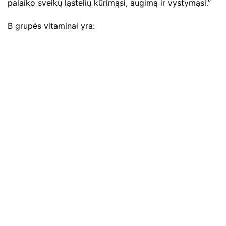
palaiko sveikų ląstelių kūrimąsi, augimą ir vystymąsi.”
B grupės vitaminai yra: