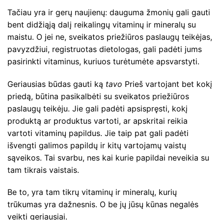
Tačiau yra ir gerų naujienų: dauguma žmonių gali gauti
bent didžiąją dalį reikalingų vitaminų ir mineralų su
maistu. O jei ne, sveikatos priežiūros paslaugų teikėjas,
pavyzdžiui, registruotas dietologas, gali padėti jums
pasirinkti vitaminus, kuriuos turėtumėte apsvarstyti.
Geriausias būdas gauti ką
tavo
Prieš vartojant bet kokį
priedą, būtina pasikalbėti su sveikatos priežiūros
paslaugų teikėju. Jie gali padėti apsispręsti, kokį
produktą ar produktus vartoti, ar apskritai reikia
vartoti vitaminų papildus. Jie taip pat gali padėti
išvengti galimos papildų ir kitų vartojamų vaistų
sąveikos. Tai svarbu, nes kai kurie papildai neveikia su
tam tikrais vaistais.
Be to, yra tam tikrų vitaminų ir mineralų, kurių
trūkumas yra dažnesnis. O be jų jūsų kūnas negalės
veikti geriausiai.