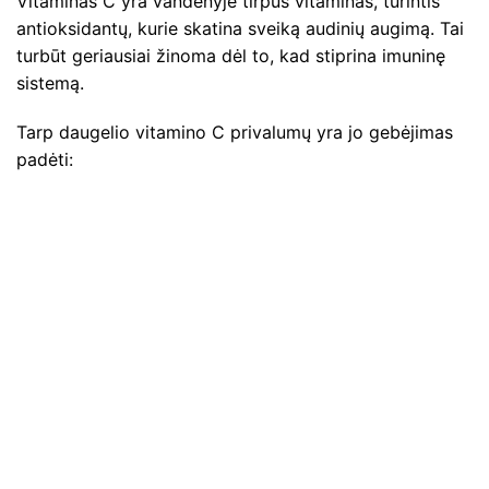
Vitaminas C yra vandenyje tirpus vitaminas, turintis
antioksidantų, kurie skatina sveiką audinių augimą. Tai
turbūt geriausiai žinoma dėl to, kad stiprina imuninę
sistemą.
Tarp daugelio vitamino C privalumų yra jo gebėjimas
padėti: