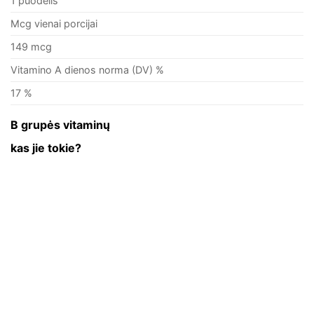
1 puodelis
Mcg vienai porcijai
149 mcg
Vitamino A dienos norma (DV) %
17 %
B grupės vitaminų
kas jie tokie?