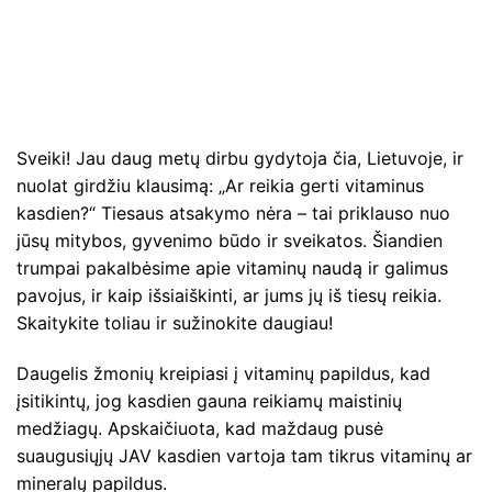
Sveiki! Jau daug metų dirbu gydytoja čia, Lietuvoje, ir
nuolat girdžiu klausimą: „Ar reikia gerti vitaminus
kasdien?“ Tiesaus atsakymo nėra – tai priklauso nuo
jūsų mitybos, gyvenimo būdo ir sveikatos. Šiandien
trumpai pakalbėsime apie vitaminų naudą ir galimus
pavojus, ir kaip išsiaiškinti, ar jums jų iš tiesų reikia.
Skaitykite toliau ir sužinokite daugiau!
Daugelis žmonių kreipiasi į vitaminų papildus, kad
įsitikintų, jog kasdien gauna reikiamų maistinių
medžiagų. Apskaičiuota, kad maždaug pusė
suaugusiųjų JAV kasdien vartoja tam tikrus vitaminų ar
mineralų papildus.