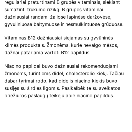
reguliariai praturtinami B grupės vitaminais, siekiant
sumažinti trūkumo riziką. B grupės vitaminai
dažniausiai randami žaliose lapinėse daržovėse,
gyvuliniuose baltymuose ir nesmulkintuose grūduose.
Vitaminas B12 dažniausiai siejamas su gyvūninės
kilmės produktais. Žmonėms, kurie nevalgo mėsos,
dažnai patariama vartoti B12 papildus.
Niacino papildai buvo dažniausiai rekomenduojami
žmonėms, turintiems didelį cholesterolio kiekį. Tačiau
dabar tyrimai rodo, kad didelis niacino kiekis buvo
susijęs su širdies ligomis. Pasikalbėkite su sveikatos
priežiūros paslaugų teikėju apie niacino papildus.