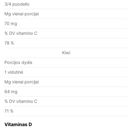
3/4 puodelio
Mg vienai porcijai
70 mg
% DV vitamino C
78 %
Kiwi
Porcijos dydis
1 vidutinė
Mg vienai porcijai
64 mg
% DV vitamino C
71 %
Vitaminas D