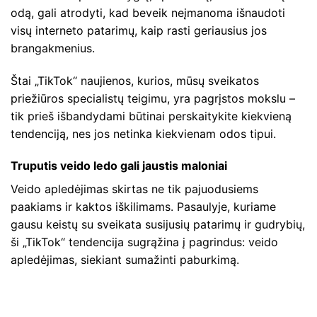
odą, gali atrodyti, kad beveik neįmanoma išnaudoti
visų interneto patarimų, kaip rasti geriausius jos
brangakmenius.
Štai „TikTok“ naujienos, kurios, mūsų sveikatos
priežiūros specialistų teigimu, yra pagrįstos mokslu –
tik prieš išbandydami būtinai perskaitykite kiekvieną
tendenciją, nes jos netinka kiekvienam odos tipui.
Truputis veido ledo gali jaustis maloniai
Veido apledėjimas skirtas ne tik pajuodusiems
paakiams ir kaktos iškilimams. Pasaulyje, kuriame
gausu keistų su sveikata susijusių patarimų ir gudrybių,
ši „TikTok“ tendencija sugrąžina į pagrindus: veido
apledėjimas, siekiant sumažinti paburkimą.