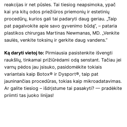
reakcijas ir net pūsles. Tai tiesiog neapsimoka, ypač
kai yra kitų odos priežiūros priemonių ir estetinių
procedūrų, kurios gali tai padaryti daug geriau. „Taip
pat pagalvokite apie savo gyvenimo būdą“, – pataria
plastikos chirurgas Martinas Newmanas, MD. „Venkite
saulės, venkite toksinų ir gerkite daug vandens.”
Ką daryti vietoj to:
Pirmiausia pasistenkite išvengti
raukšlių, tinkamai prižiūrėdami odą senstant. Tačiau jei
varnų pėdos jau įsisuko, pasidomėkite tokiais
variantais kaip Botox® ir Dysport®, taip pat
jauninančias procedūras, tokias kaip mikroadatavimas.
Ar galite tiesiog – išdrįstume tai pasakyti? — pradėkite
priimti tas juoko linijas!