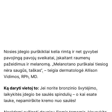
Nosies įdegio purškikliai kelia rimtą ir net gyvybei
pavojingą pavojų sveikatai, įskaitant raumenų
pažeidimus ir melanomą. „Melanotano purškalai tiesiog
nėra saugūs, taškas“, – teigia dermatologė Allison
Vidimos, RPh, MD.
Ką daryti vietoj to:
Jei norite bronzinio švytėjimo,
laikykitės įdegio be saulės spindulių – o kai esate
lauke, nepamirškite kremo nuo saulės!
Norėdami sužinoti daugiau šiomis temomis, klausykite