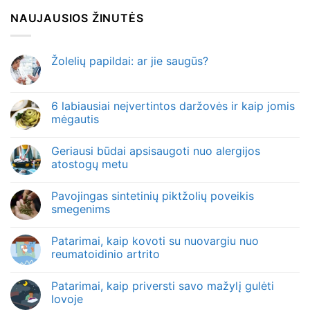
NAUJAUSIOS ŽINUTĖS
Žolelių papildai: ar jie saugūs?
6 labiausiai neįvertintos daržovės ir kaip jomis
mėgautis
Geriausi būdai apsisaugoti nuo alergijos
atostogų metu
Pavojingas sintetinių piktžolių poveikis
smegenims
Patarimai, kaip kovoti su nuovargiu nuo
reumatoidinio artrito
Patarimai, kaip priversti savo mažylį gulėti
lovoje