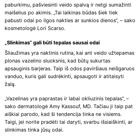
paburkimu, pašviesinti veido spalvą ir netgi sumažinti
maišelius po akimis. „Tai laikinas būdas šiek tiek
pabusti odai po ilgos nakties ar sunkios dienos“, – sako
kosmetologė Lori Scarso.
„Slinkimas“ gali būti tepalas sausai odai
Šliaužimas yra naktinis rutina, kai ant veido užtepamas
plonas vazelino sluoksnis, kad būtų sukurtas
apsauginis barjeras. Taip iš odos paviršiaus neišgaruos
vanduo, kuris gali sudrėkinti, apsaugoti ir atitaisyti
žalą.
„Vazelinas yra paprastas ir labai okliuzinis tepalas”, –
sako dermatologė Amy Kassouf, MD. Tačiau ji taip pat
aiškiai parodo, kad ši tendencija tinka ne visiems.
Taigi, jei norite pradėti tai daryti, svarbu išsiaiškinti, ar
slinkimas tinka jūsų odai.