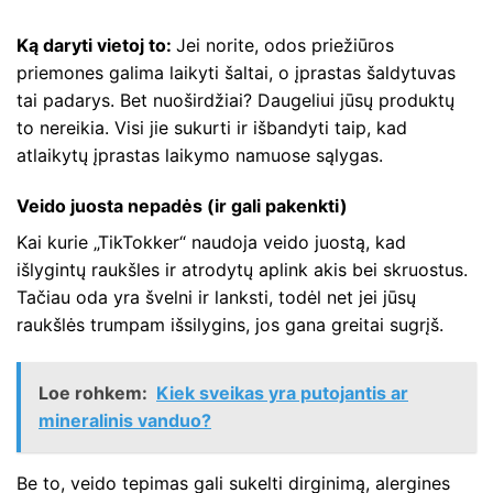
Ką daryti vietoj to:
Jei norite, odos priežiūros
priemones galima laikyti šaltai, o įprastas šaldytuvas
tai padarys. Bet nuoširdžiai? Daugeliui jūsų produktų
to nereikia. Visi jie sukurti ir išbandyti taip, kad
atlaikytų įprastas laikymo namuose sąlygas.
Veido juosta nepadės (ir gali pakenkti)
Kai kurie „TikTokker“ naudoja veido juostą, kad
išlygintų raukšles ir atrodytų aplink akis bei skruostus.
Tačiau oda yra švelni ir lanksti, todėl net jei jūsų
raukšlės trumpam išsilygins, jos gana greitai sugrįš.
Loe rohkem:
Kiek sveikas yra putojantis ar
mineralinis vanduo?
Be to, veido tepimas gali sukelti dirginimą, alergines