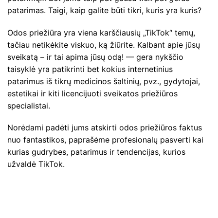
patarimas. Taigi, kaip galite būti tikri, kuris yra kuris?
Odos priežiūra yra viena karščiausių „TikTok“ temų,
tačiau netikėkite viskuo, ką žiūrite. Kalbant apie jūsų
sveikatą – ir tai apima jūsų odą! — gera nykščio
taisyklė yra patikrinti bet kokius internetinius
patarimus iš tikrų medicinos šaltinių, pvz., gydytojai,
estetikai ir kiti licencijuoti sveikatos priežiūros
specialistai.
Norėdami padėti jums atskirti odos priežiūros faktus
nuo fantastikos, paprašėme profesionalų pasverti kai
kurias gudrybes, patarimus ir tendencijas, kurios
užvaldė TikTok.