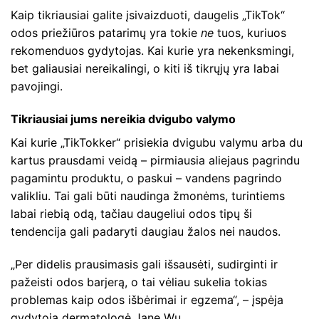
Kaip tikriausiai galite įsivaizduoti, daugelis „TikTok“
odos priežiūros patarimų yra tokie
ne
tuos, kuriuos
rekomenduos gydytojas. Kai kurie yra nekenksmingi,
bet galiausiai nereikalingi, o kiti iš tikrųjų yra labai
pavojingi.
Tikriausiai jums nereikia dvigubo valymo
Kai kurie „TikTokker“ prisiekia dvigubu valymu arba du
kartus prausdami veidą – pirmiausia aliejaus pagrindu
pagamintu produktu, o paskui – vandens pagrindo
valikliu. Tai gali būti naudinga žmonėms, turintiems
labai riebią odą, tačiau daugeliui odos tipų ši
tendencija gali padaryti daugiau žalos nei naudos.
„Per didelis prausimasis gali išsausėti, sudirginti ir
pažeisti odos barjerą, o tai vėliau sukelia tokias
problemas kaip odos išbėrimai ir egzema“, – įspėja
gydytoja dermatologė Jane Wu.