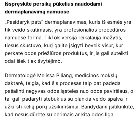
Išspręskite persikų pūkelius naudodami
dermaplanavimą namuose
„Pasidaryk pats“ dermaplanavimas, kuris iš esmės yra
tik veido skutimasis, yra profesionalios procedūros
namuose forma. TikTok versija reikalauja mažytis,
tiesus skustuvo, kurį galite įsigyti beveik visur, kur
perkate odos priežiūros produktus, ir jis gali suteikti
odai šiek tiek švytėjimo.
Dermatologė Melissa Piliang, medicinos mokslų
daktarė, teigia, kad šis procesas taip pat padeda
pašalinti negyvas odos ląsteles nuo odos paviršiaus, o
tai gali padaryti stebuklus su blankia veido spalva ir
užkirsti kelią porų užsikimšimui. Bandydami įsitikinkite,
kad nesusidūrėte su bėrimais ar kita odos liga.