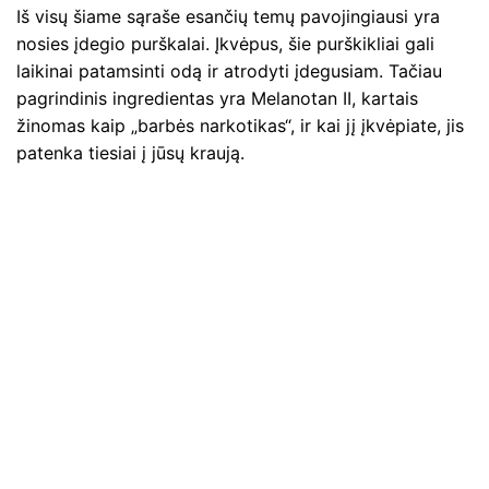
Iš visų šiame sąraše esančių temų pavojingiausi yra
nosies įdegio purškalai. Įkvėpus, šie purškikliai gali
laikinai patamsinti odą ir atrodyti įdegusiam. Tačiau
pagrindinis ingredientas yra Melanotan II, kartais
žinomas kaip „barbės narkotikas“, ir kai jį įkvėpiate, jis
patenka tiesiai į jūsų kraują.