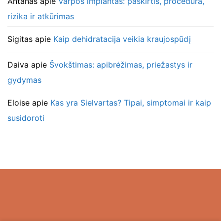
Antanas
apie
Varpos implantas: paskirtis, procedūra,
rizika ir atkūrimas
Sigitas
apie
Kaip dehidratacija veikia kraujospūdį
Daiva
apie
Švokštimas: apibrėžimas, priežastys ir
gydymas
Eloise
apie
Kas yra Sielvartas? Tipai, simptomai ir kaip
susidoroti