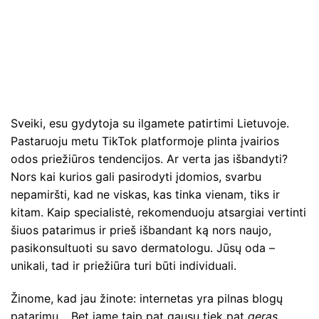
Sveiki, esu gydytoja su ilgamete patirtimi Lietuvoje.
Pastaruoju metu TikTok platformoje plinta įvairios
odos priežiūros tendencijos. Ar verta jas išbandyti?
Nors kai kurios gali pasirodyti įdomios, svarbu
nepamiršti, kad ne viskas, kas tinka vienam, tiks ir
kitam. Kaip specialistė, rekomenduoju atsargiai vertinti
šiuos patarimus ir prieš išbandant ką nors naujo,
pasikonsultuoti su savo dermatologu. Jūsų oda –
unikali, tad ir priežiūra turi būti individuali.
Žinome, kad jau žinote: internetas yra pilnas blogų
patarimų… Bet jame taip pat gausu tiek pat
geras