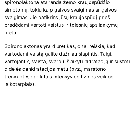
spironolaktoną atsiranda žemo kraujospūdžio
simptomų, tokių kaip galvos svaigimas ar galvos
svaigimas. Jie patikrins jūsų kraujospūdį prieš
pradėdami vartoti vaistus ir tolesnių apsilankymų
metu.
Spironolaktonas yra diuretikas, o tai reiškia, kad
vartodami vaistą galite dažniau šlapintis. Taigi,
vartojant šį vaistą, svarbu išlaikyti hidrataciją ir sustoti
didelės dehidratacijos metu (pvz., maratono
treniruotėse ar kitais intensyvios fizinės veiklos
laikotarpiais).