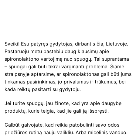
Sveiki! Esu patyręs gydytojas, dirbantis čia, Lietuvoje.
Pastaruoju metu pastebiu daug klausimų apie
spironolaktono vartojimą nuo spuogų. Tai suprantama
– spuogai gali būti tikrai varginanti problema. Šiame
straipsnyje aptarsime, ar spironolaktonas gali būti jums
tinkamas pasirinkimas, jo privalumus ir trūkumus, bei
kada reiktų pasitarti su gydytoju.
Jei turite spuogų, jau žinote, kad yra apie daugybę
produktų, kurie teigia, kad jie gali ją išspręsti.
Galbūt galvojate, kad reikia patobulinti savo odos
priežiūros rutiną nauju valikliu. Arba micelinis vanduo.