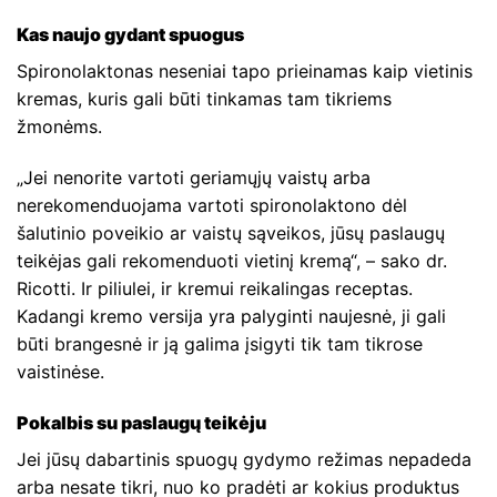
Kas naujo gydant spuogus
Spironolaktonas neseniai tapo prieinamas kaip vietinis
kremas, kuris gali būti tinkamas tam tikriems
žmonėms.
„Jei nenorite vartoti geriamųjų vaistų arba
nerekomenduojama vartoti spironolaktono dėl
šalutinio poveikio ar vaistų sąveikos, jūsų paslaugų
teikėjas gali rekomenduoti vietinį kremą“, – sako dr.
Ricotti. Ir piliulei, ir kremui reikalingas receptas.
Kadangi kremo versija yra palyginti naujesnė, ji gali
būti brangesnė ir ją galima įsigyti tik tam tikrose
vaistinėse.
Pokalbis su paslaugų teikėju
Jei jūsų dabartinis spuogų gydymo režimas nepadeda
arba nesate tikri, nuo ko pradėti ar kokius produktus