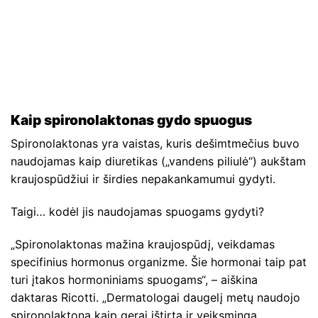
Kaip spironolaktonas gydo spuogus
Spironolaktonas yra vaistas, kuris dešimtmečius buvo
naudojamas kaip diuretikas („vandens piliulė“) aukštam
kraujospūdžiui ir širdies nepakankamumui gydyti.
Taigi… kodėl jis naudojamas spuogams gydyti?
„Spironolaktonas mažina kraujospūdį, veikdamas
specifinius hormonus organizme. Šie hormonai taip pat
turi įtakos hormoniniams spuogams“, – aiškina
daktaras Ricotti. „Dermatologai daugelį metų naudojo
spironolaktoną kaip gerai ištirtą ir veiksmingą