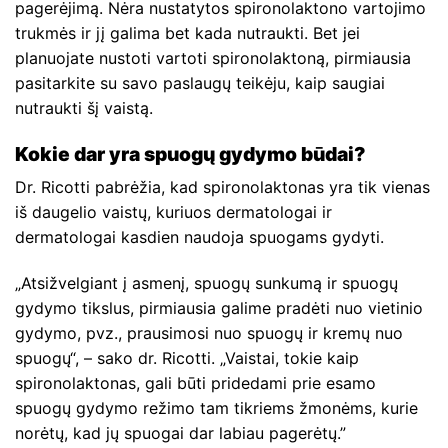
pagerėjimą. Nėra nustatytos spironolaktono vartojimo
trukmės ir jį galima bet kada nutraukti. Bet jei
planuojate nustoti vartoti spironolaktoną, pirmiausia
pasitarkite su savo paslaugų teikėju, kaip saugiai
nutraukti šį vaistą.
Kokie dar yra spuogų gydymo būdai?
Dr. Ricotti pabrėžia, kad spironolaktonas yra tik vienas
iš daugelio vaistų, kuriuos dermatologai ir
dermatologai kasdien naudoja spuogams gydyti.
„Atsižvelgiant į asmenį, spuogų sunkumą ir spuogų
gydymo tikslus, pirmiausia galime pradėti nuo vietinio
gydymo, pvz., prausimosi nuo spuogų ir kremų nuo
spuogų“, – sako dr. Ricotti. „Vaistai, tokie kaip
spironolaktonas, gali būti pridedami prie esamo
spuogų gydymo režimo tam tikriems žmonėms, kurie
norėtų, kad jų spuogai dar labiau pagerėtų.”