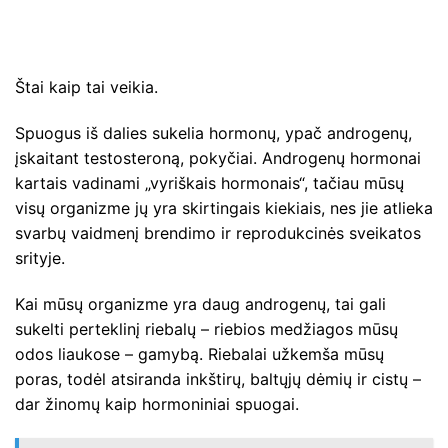
Štai kaip tai veikia.
Spuogus iš dalies sukelia hormonų, ypač androgenų,
įskaitant testosteroną, pokyčiai. Androgenų hormonai
kartais vadinami „vyriškais hormonais“, tačiau mūsų
visų organizme jų yra skirtingais kiekiais, nes jie atlieka
svarbų vaidmenį brendimo ir reprodukcinės sveikatos
srityje.
Kai mūsų organizme yra daug androgenų, tai gali
sukelti perteklinį riebalų – riebios medžiagos mūsų
odos liaukose – gamybą. Riebalai užkemša mūsų
poras, todėl atsiranda inkštirų, baltųjų dėmių ir cistų –
dar žinomų kaip hormoniniai spuogai.