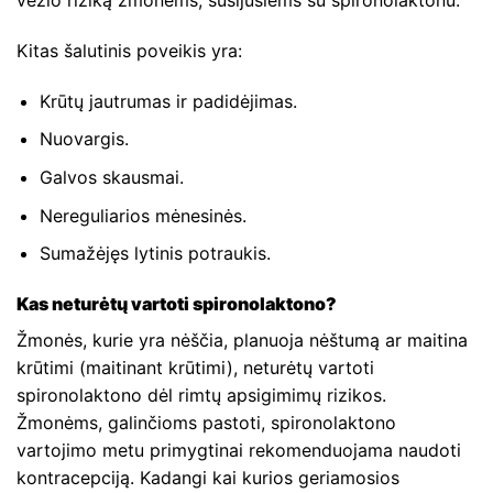
vėžio riziką žmonėms, susijusiems su spironolaktonu.
Kitas šalutinis poveikis yra:
Krūtų jautrumas ir padidėjimas.
Nuovargis.
Galvos skausmai.
Nereguliarios mėnesinės.
Sumažėjęs lytinis potraukis.
Kas neturėtų vartoti spironolaktono?
Žmonės, kurie yra nėščia, planuoja nėštumą ar maitina
krūtimi (maitinant krūtimi), neturėtų vartoti
spironolaktono dėl rimtų apsigimimų rizikos.
Žmonėms, galinčioms pastoti, spironolaktono
vartojimo metu primygtinai rekomenduojama naudoti
kontracepciją. Kadangi kai kurios geriamosios