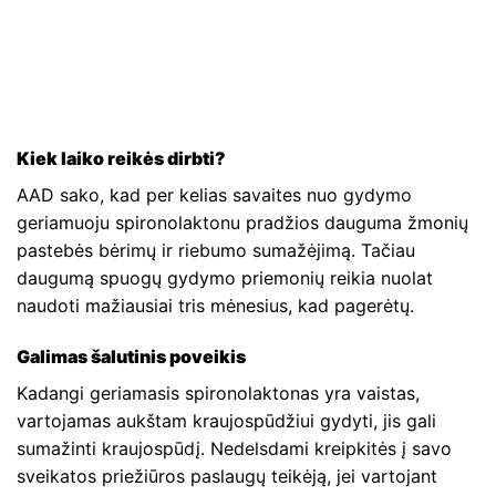
Kiek laiko reikės dirbti?
AAD sako, kad per kelias savaites nuo gydymo
geriamuoju spironolaktonu pradžios dauguma žmonių
pastebės bėrimų ir riebumo sumažėjimą. Tačiau
daugumą spuogų gydymo priemonių reikia nuolat
naudoti mažiausiai tris mėnesius, kad pagerėtų.
Galimas šalutinis poveikis
Kadangi geriamasis spironolaktonas yra vaistas,
vartojamas aukštam kraujospūdžiui gydyti, jis gali
sumažinti kraujospūdį. Nedelsdami kreipkitės į savo
sveikatos priežiūros paslaugų teikėją, jei vartojant