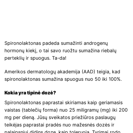
Spironolaktonas padeda sumažinti androgenų
hormonų kiekį, o tai savo ruožtu sumažina riebalų
perteklių ir spuogus. Ta-da!
Amerikos dermatologų akademija (AAD) teigia, kad
spironolaktonas sumažina spuogus nuo 50 iki 100%.
Kokia yra tipinė dozė?
Spironolaktonas paprastai skiriamas kaip geriamasis
vaistas (tablečių forma) nuo 25 miligramų (mg) iki 200
mg per dieną. Jūsų sveikatos priežiūros paslaugų
teikėjas paprastai pradės nuo mažesnės dozės ir
palaipsniui didins dozę, kaip toleruoja. Tyrimai rodo,