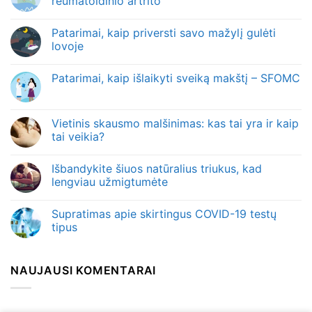
reumatoidinio artrito
Patarimai, kaip priversti savo mažylį gulėti
lovoje
Patarimai, kaip išlaikyti sveiką makštį – SFOMC
Vietinis skausmo malšinimas: kas tai yra ir kaip
tai veikia?
Išbandykite šiuos natūralius triukus, kad
lengviau užmigtumėte
Supratimas apie skirtingus COVID-19 testų
tipus
NAUJAUSI KOMENTARAI