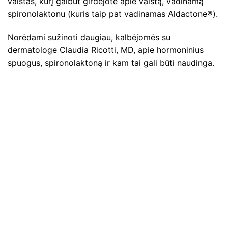
vaistas, kurį galbūt girdėjote apie vaistą, vadinamą
spironolaktonu (kuris taip pat vadinamas Aldactone®).
Norėdami sužinoti daugiau, kalbėjomės su
dermatologe Claudia Ricotti, MD, apie hormoninius
spuogus, spironolaktoną ir kam tai gali būti naudinga.