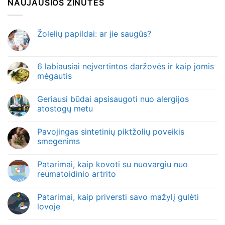
NAUJAUSIOS ŽINUTĖS
Žolelių papildai: ar jie saugūs?
6 labiausiai neįvertintos daržovės ir kaip jomis
mėgautis
Geriausi būdai apsisaugoti nuo alergijos
atostogų metu
Pavojingas sintetinių piktžolių poveikis
smegenims
Patarimai, kaip kovoti su nuovargiu nuo
reumatoidinio artrito
Patarimai, kaip priversti savo mažylį gulėti
lovoje