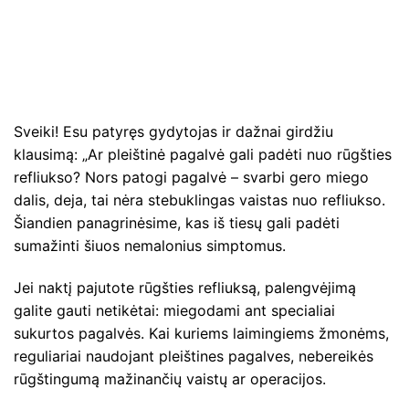
Sveiki! Esu patyręs gydytojas ir dažnai girdžiu
klausimą: „Ar pleištinė pagalvė gali padėti nuo rūgšties
refliukso? Nors patogi pagalvė – svarbi gero miego
dalis, deja, tai nėra stebuklingas vaistas nuo refliukso.
Šiandien panagrinėsime, kas iš tiesų gali padėti
sumažinti šiuos nemalonius simptomus.
Jei naktį pajutote rūgšties refliuksą, palengvėjimą
galite gauti netikėtai: miegodami ant specialiai
sukurtos pagalvės. Kai kuriems laimingiems žmonėms,
reguliariai naudojant pleištines pagalves, nebereikės
rūgštingumą mažinančių vaistų ar operacijos.