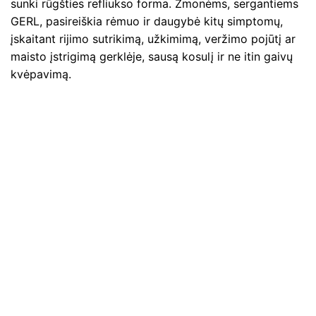
sunki rūgšties refliukso forma. Žmonėms, sergantiems
GERL, pasireiškia rėmuo ir daugybė kitų simptomų,
įskaitant rijimo sutrikimą, užkimimą, veržimo pojūtį ar
maisto įstrigimą gerklėje, sausą kosulį ir ne itin gaivų
kvėpavimą.