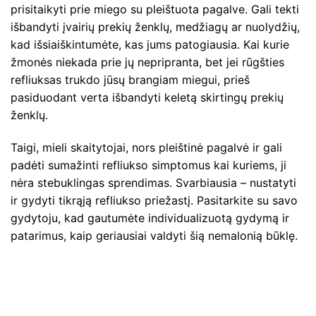
prisitaikyti prie miego su pleištuota pagalve. Gali tekti
išbandyti įvairių prekių ženklų, medžiagų ar nuolydžių,
kad išsiaiškintumėte, kas jums patogiausia. Kai kurie
žmonės niekada prie jų nepripranta, bet jei rūgšties
refliuksas trukdo jūsų brangiam miegui, prieš
pasiduodant verta išbandyti keletą skirtingų prekių
ženklų.
Taigi, mieli skaitytojai, nors pleištinė pagalvė ir gali
padėti sumažinti refliukso simptomus kai kuriems, ji
nėra stebuklingas sprendimas. Svarbiausia – nustatyti
ir gydyti tikrąją refliukso priežastį. Pasitarkite su savo
gydytoju, kad gautumėte individualizuotą gydymą ir
patarimus, kaip geriausiai valdyti šią nemalonią būklę.