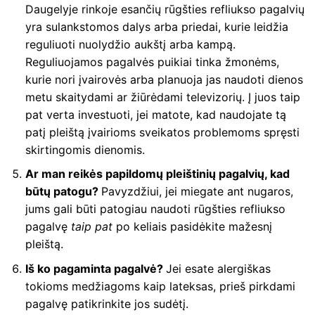
Daugelyje rinkoje esančių rūgšties refliukso pagalvių
yra sulankstomos dalys arba priedai, kurie leidžia
reguliuoti nuolydžio aukštį arba kampą.
Reguliuojamos pagalvės puikiai tinka žmonėms,
kurie nori įvairovės arba planuoja jas naudoti dienos
metu skaitydami ar žiūrėdami televizorių. Į juos taip
pat verta investuoti, jei matote, kad naudojate tą
patį pleištą įvairioms sveikatos problemoms spręsti
skirtingomis dienomis.
Ar man reikės papildomų pleištinių pagalvių, kad
būtų patogu?
Pavyzdžiui, jei miegate ant nugaros,
jums gali būti patogiau naudoti rūgšties refliukso
pagalvę
taip pat
po keliais pasidėkite mažesnį
pleištą.
Iš ko pagaminta pagalvė?
Jei esate alergiškas
tokioms medžiagoms kaip lateksas, prieš pirkdami
pagalvę patikrinkite jos sudėtį.