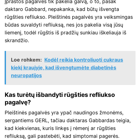
Įprastos pagalvės tik pakelia galvą, o to, pasak
daktaro Gabbard, nepakanka, kad būtų išvengta
rūgšties refliukso. Pleištinės pagalvės yra veiksmingas
būdas suvaldyti refliuksą, nes jos pakelia visą jūsų
liemenį, todėl rūgštis iš pradžių sunkiau iškeliauja iš
skrandžio.
Loe rohkem:
Kodėl reikia kontroliuoti cukraus
kiekį kraujyje, kad išvengtumėte diabetinės
neuropatijos
Kas turėtų išbandyti rūgšties refliukso
pagalvę?
Pleištinės pagalvės yra ypač naudingos žmonėms,
sergantiems GERL, tačiau daktaras Gabbardas teigia,
kad kiekvienas, kuris linkęs į rėmenį ar rūgšties
refliuksą, gali pastebėti, kad simptomai pagerės.