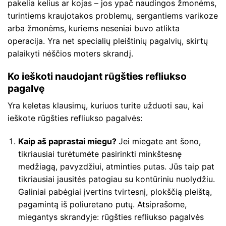
pakelia kelius ar kojas – jos ypač naudingos žmonėms,
turintiems kraujotakos problemų, sergantiems varikoze
arba žmonėms, kuriems neseniai buvo atlikta
operacija. Yra net specialių pleištinių pagalvių, skirtų
palaikyti nėščios moters skrandį.
Ko ieškoti naudojant rūgšties refliukso
pagalvę
Yra keletas klausimų, kuriuos turite užduoti sau, kai
ieškote rūgšties refliukso pagalvės:
Kaip aš paprastai miegu?
Jei miegate ant šono,
tikriausiai turėtumėte pasirinkti minkštesnę
medžiagą, pavyzdžiui, atminties putas. Jūs taip pat
tikriausiai jausitės patogiau su kontūriniu nuolydžiu.
Galiniai pabėgiai įvertins tvirtesnį, plokščią pleištą,
pagamintą iš poliuretano putų. Atsiprašome,
miegantys skrandyje: rūgšties refliukso pagalvės