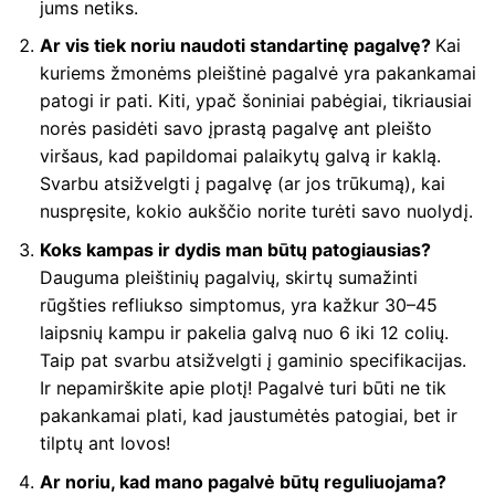
jums netiks.
Ar vis tiek noriu naudoti standartinę pagalvę?
Kai
kuriems žmonėms pleištinė pagalvė yra pakankamai
patogi ir pati. Kiti, ypač šoniniai pabėgiai, tikriausiai
norės pasidėti savo įprastą pagalvę ant pleišto
viršaus, kad papildomai palaikytų galvą ir kaklą.
Svarbu atsižvelgti į pagalvę (ar jos trūkumą), kai
nuspręsite, kokio aukščio norite turėti savo nuolydį.
Koks kampas ir dydis man būtų patogiausias?
Dauguma pleištinių pagalvių, skirtų sumažinti
rūgšties refliukso simptomus, yra kažkur 30–45
laipsnių kampu ir pakelia galvą nuo 6 iki 12 colių.
Taip pat svarbu atsižvelgti į gaminio specifikacijas.
Ir nepamirškite apie plotį! Pagalvė turi būti ne tik
pakankamai plati, kad jaustumėtės patogiai, bet ir
tilptų ant lovos!
Ar noriu, kad mano pagalvė būtų reguliuojama?