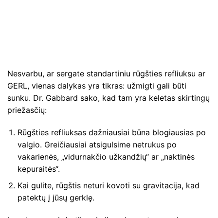
Nesvarbu, ar sergate standartiniu rūgšties refliuksu ar
GERL, vienas dalykas yra tikras: užmigti gali būti
sunku. Dr. Gabbard sako, kad tam yra keletas skirtingų
priežasčių:
Rūgšties refliuksas dažniausiai būna blogiausias po
valgio. Greičiausiai atsigulsime netrukus po
vakarienės, „vidurnakčio užkandžių“ ar „naktinės
kepuraitės“.
Kai gulite, rūgštis neturi kovoti su gravitacija, kad
patektų į jūsų gerklę.