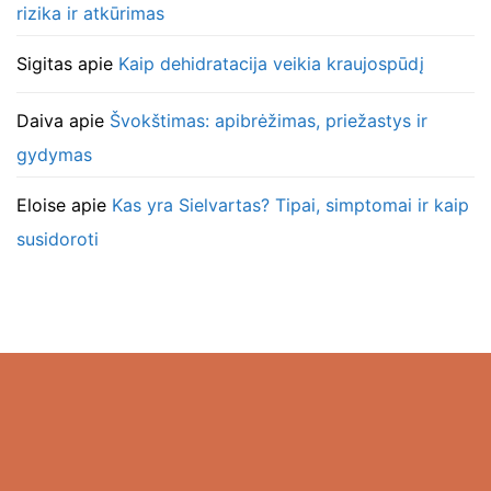
rizika ir atkūrimas
Sigitas
apie
Kaip dehidratacija veikia kraujospūdį
Daiva
apie
Švokštimas: apibrėžimas, priežastys ir
gydymas
Eloise
apie
Kas yra Sielvartas? Tipai, simptomai ir kaip
susidoroti