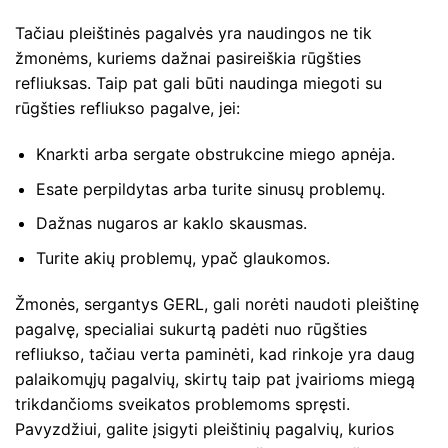
Tačiau pleištinės pagalvės yra naudingos ne tik
žmonėms, kuriems dažnai pasireiškia rūgšties
refliuksas. Taip pat gali būti naudinga miegoti su
rūgšties refliukso pagalve, jei:
Knarkti arba sergate obstrukcine miego apnėja.
Esate perpildytas arba turite sinusų problemų.
Dažnas nugaros ar kaklo skausmas.
Turite akių problemų, ypač glaukomos.
Žmonės, sergantys GERL, gali norėti naudoti pleištinę
pagalvę, specialiai sukurtą padėti nuo rūgšties
refliukso, tačiau verta paminėti, kad rinkoje yra daug
palaikomųjų pagalvių, skirtų taip pat įvairioms miegą
trikdančioms sveikatos problemoms spręsti.
Pavyzdžiui, galite įsigyti pleištinių pagalvių, kurios