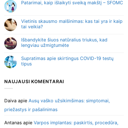
Patarimai, kaip išlaikyti sveiką makštį – SFOMC
Vietinis skausmo malšinimas: kas tai yra ir kaip
tai veikia?
Išbandykite šiuos natūralius triukus, kad
lengviau užmigtumėte
Supratimas apie skirtingus COVID-19 testų
tipus
NAUJAUSI KOMENTARAI
Daiva
apie
Ausų vaško užsikimšimas: simptomai,
priežastys ir pašalinimas
Antanas
apie
Varpos implantas: paskirtis, procedūra,