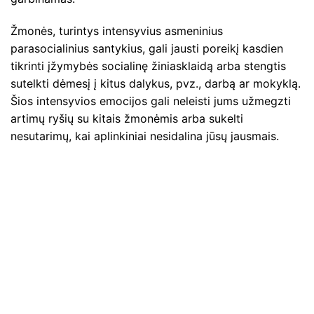
Žmonės, turintys intensyvius asmeninius
parasocialinius santykius, gali jausti poreikį kasdien
tikrinti įžymybės socialinę žiniasklaidą arba stengtis
sutelkti dėmesį į kitus dalykus, pvz., darbą ar mokyklą.
Šios intensyvios emocijos gali neleisti jums užmegzti
artimų ryšių su kitais žmonėmis arba sukelti
nesutarimų, kai aplinkiniai nesidalina jūsų jausmais.