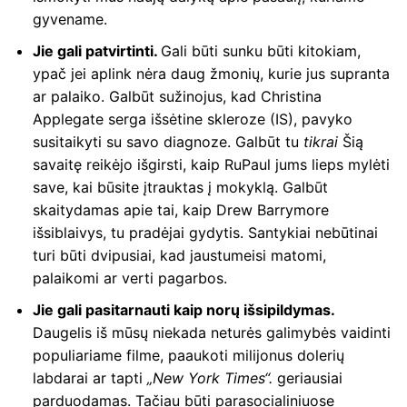
gyvename.
Jie gali patvirtinti.
Gali būti sunku būti kitokiam,
ypač jei aplink nėra daug žmonių, kurie jus supranta
ar palaiko. Galbūt sužinojus, kad Christina
Applegate serga išsėtine skleroze (IS), pavyko
susitaikyti su savo diagnoze. Galbūt tu
tikrai
Šią
savaitę reikėjo išgirsti, kaip RuPaul jums lieps mylėti
save, kai būsite įtrauktas į mokyklą. Galbūt
skaitydamas apie tai, kaip Drew Barrymore
išsiblaivys, tu pradėjai gydytis. Santykiai nebūtinai
turi būti dvipusiai, kad jaustumeisi matomi,
palaikomi ar verti pagarbos.
Jie gali pasitarnauti kaip norų išsipildymas.
Daugelis iš mūsų niekada neturės galimybės vaidinti
populiariame filme, paaukoti milijonus dolerių
labdarai ar tapti
„New York Times“.
geriausiai
parduodamas. Tačiau būti parasocialiniuose