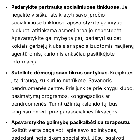
Padarykite pertrauką socialiniuose tinkluose.
Jei
negalite visiškai atsikratyti savo įpročio
socialiniuose tinkluose, apsvarstykite galimybę
blokuoti atitinkamą asmenį arba jo nebestebėti.
Apsvarstykite galimybę tą patį padaryti su bet
kokiais gerbėjų klubais ar specializuotomis naujienų
agentūromis, kuriomis anksčiau pasitikėjote
informacija.
Sutelkite dėmesį į savo tikrus santykius.
Kreipkitės
į tą draugą, su kuriuo nutrūkote. Savanoris
bendruomenės centre. Prisijunkite prie knygų klubo,
pasimatymų programos, kongregacijos ar
bendruomenės. Turint užimtą kalendorių, bus
lengviau pereiti prie parasocialinės fiksacijos.
Apsvarstykite galimybę pasikalbėti su terapeutu.
Galbūt verta pagalvoti apie savo aplinkybes,
padedant nešališkam specialistui. Jūsų išgalvoti