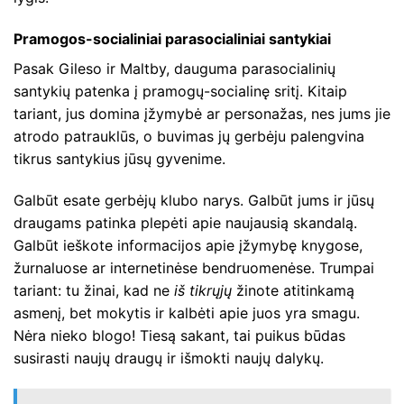
Pramogos-socialiniai parasocialiniai santykiai
Pasak Gileso ir Maltby, dauguma parasocialinių
santykių patenka į pramogų-socialinę sritį. Kitaip
tariant, jus domina įžymybė ar personažas, nes jums jie
atrodo patrauklūs, o buvimas jų gerbėju palengvina
tikrus santykius jūsų gyvenime.
Galbūt esate gerbėjų klubo narys. Galbūt jums ir jūsų
draugams patinka plepėti apie naujausią skandalą.
Galbūt ieškote informacijos apie įžymybę knygose,
žurnaluose ar internetinėse bendruomenėse. Trumpai
tariant: tu žinai, kad ne
iš tikrųjų
žinote atitinkamą
asmenį, bet mokytis ir kalbėti apie juos yra smagu.
Nėra nieko blogo! Tiesą sakant, tai puikus būdas
susirasti naujų draugų ir išmokti naujų dalykų.