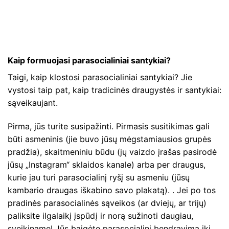
Kaip formuojasi parasocialiniai santykiai?
Taigi, kaip klostosi parasocialiniai santykiai? Jie
vystosi taip pat, kaip tradicinės draugystės ir santykiai:
sąveikaujant.
Pirma, jūs turite susipažinti. Pirmasis susitikimas gali
būti asmeninis (jie buvo jūsų mėgstamiausios grupės
pradžia), skaitmeniniu būdu (jų vaizdo įrašas pasirodė
jūsų „Instagram“ sklaidos kanale) arba per draugus,
kurie jau turi parasocialinį ryšį su asmeniu (jūsų
kambario draugas iškabino savo plakatą). . Jei po tos
pradinės parasocialinės sąveikos (ar dviejų, ar trijų)
paliksite ilgalaikį įspūdį ir norą sužinoti daugiau,
sveikiname! Jūs baigėte parasocialinį bendravimą iki