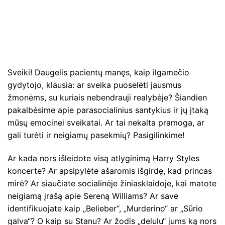
Sveiki! Daugelis pacientų manęs, kaip ilgamečio
gydytojo, klausia: ar sveika puoselėti jausmus
žmonėms, su kuriais nebendrauji realybėje? Šiandien
pakalbėsime apie parasocialinius santykius ir jų įtaką
mūsų emocinei sveikatai. Ar tai nekalta pramoga, ar
gali turėti ir neigiamų pasekmių? Pasigilinkime!
Ar kada nors išleidote visą atlyginimą Harry Styles
koncerte? Ar apsipylėte ašaromis išgirdę, kad princas
mirė? Ar siaučiate socialinėje žiniasklaidoje, kai matote
neigiamą įrašą apie Sereną Williams? Ar save
identifikuojate kaip „Belieber“, „Murderino“ ar „Sūrio
galva“? O kaip su Stanu? Ar žodis „delulu“ jums ką nors