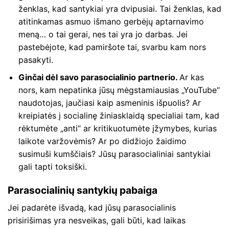
ženklas, kad santykiai yra dvipusiai. Tai ženklas, kad
atitinkamas asmuo išmano gerbėjų aptarnavimo
meną… o tai gerai, nes tai yra jo darbas. Jei
pastebėjote, kad pamiršote tai, svarbu kam nors
pasakyti.
Ginčai dėl savo parasocialinio partnerio.
Ar kas
nors, kam nepatinka jūsų mėgstamiausias „YouTube“
naudotojas, jaučiasi kaip asmeninis išpuolis? Ar
kreipiatės į socialinę žiniasklaidą specialiai tam, kad
rėktumėte „anti“ ar kritikuotumėte įžymybes, kurias
laikote varžovėmis? Ar po didžiojo žaidimo
susimuši kumščiais? Jūsų parasocialiniai santykiai
gali tapti toksiški.
Parasocialinių santykių pabaiga
Jei padarėte išvadą, kad jūsų parasocialinis
prisirišimas yra nesveikas, gali būti, kad laikas