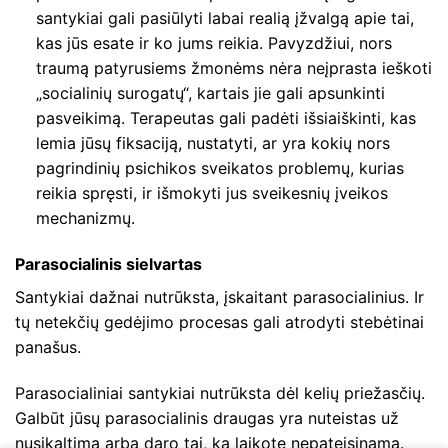
santykiai gali pasiūlyti labai realią įžvalgą apie tai,
kas jūs esate ir ko jums reikia. Pavyzdžiui, nors
traumą patyrusiems žmonėms nėra neįprasta ieškoti
„socialinių surogatų“, kartais jie gali apsunkinti
pasveikimą. Terapeutas gali padėti išsiaiškinti, kas
lemia jūsų fiksaciją, nustatyti, ar yra kokių nors
pagrindinių psichikos sveikatos problemų, kurias
reikia spręsti, ir išmokyti jus sveikesnių įveikos
mechanizmų.
Parasocialinis sielvartas
Santykiai dažnai nutrūksta, įskaitant parasocialinius. Ir
tų netekčių gedėjimo procesas gali atrodyti stebėtinai
panašus.
Parasocialiniai santykiai nutrūksta dėl kelių priežasčių.
Galbūt jūsų parasocialinis draugas yra nuteistas už
nusikaltimą arba daro tai, ką laikote nepateisinama.