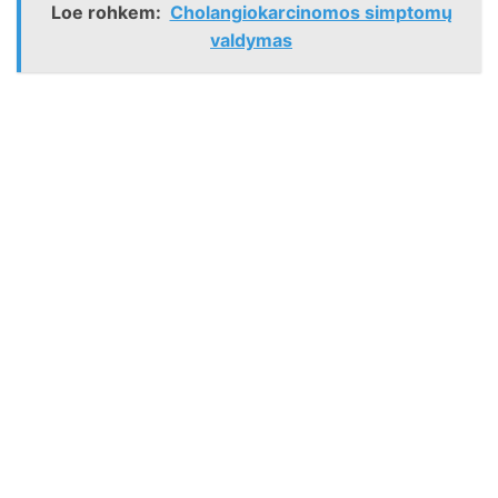
Loe rohkem:
Cholangiokarcinomos simptomų
valdymas