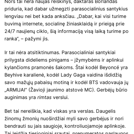
Nors tai nėra naujas reiškinys, daktaras Borlandas
priduria, kad dabar užmegzti parasocialinius santykius
lengviau nei bet kada anksčiau. „Dabar, kai visi turime
buvimą internete, socialinę žiniasklaidą ir prieigą prie
24/7 naujienų ciklo, šią informaciją visą laiką turime po
ranka“, – pažymi jis.
Ir tai nėra atsitiktinumas. Parasocialiniai santykiai
prilygsta dideliems pinigams – įžymybėms ir aplinkui
kylančioms pramonės šakoms. Štai kodėl Beyoncé yra
Beyhive karalienė, kodėl Lady Gaga vaidina išdidžią
savo mažųjų pabaisų motiną ir kodėl BTS vadovauja jų
„ARMIJAI“ (Žavioji jaunimo atstovė MC). Gerbėjų būrio
auginimas yra
rimtas
verslui.
Bet tai nereiškia, kad viskas yra verslas. Daugelis
žinomų žmonių nuoširdžiai myli savo gerbėjus ir nori
bendrauti su jais saugioje, kontroliuojamoje aplinkoje.
Tai leidžia tiesioginiai srautai, prenumeratos paslaugos