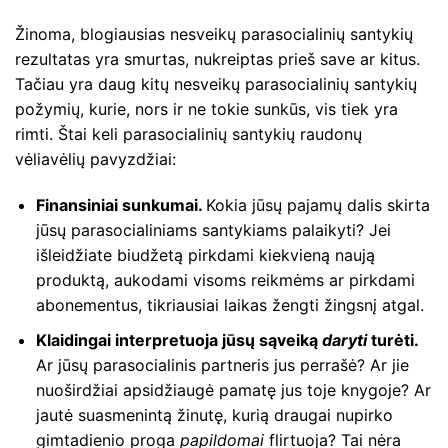
Žinoma, blogiausias nesveikų parasocialinių santykių
rezultatas yra smurtas, nukreiptas prieš save ar kitus.
Tačiau yra daug kitų nesveikų parasocialinių santykių
požymių, kurie, nors ir ne tokie sunkūs, vis tiek yra
rimti. Štai keli parasocialinių santykių raudonų
vėliavėlių pavyzdžiai:
Finansiniai sunkumai.
Kokia jūsų pajamų dalis skirta
jūsų parasocialiniams santykiams palaikyti? Jei
išleidžiate biudžetą pirkdami kiekvieną naują
produktą, aukodami visoms reikmėms ar pirkdami
abonementus, tikriausiai laikas žengti žingsnį atgal.
Klaidingai interpretuoja jūsų sąveiką
daryti
turėti.
Ar jūsų parasocialinis partneris jus perrašė? Ar jie
nuoširdžiai apsidžiaugė pamatę jus toje knygoje? Ar
jautė suasmenintą žinutę, kurią draugai nupirko
gimtadienio proga
papildomai
flirtuoja? Tai nėra