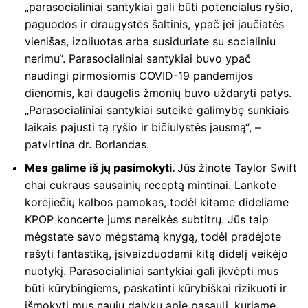
„parasocialiniai santykiai gali būti potencialus ryšio,
paguodos ir draugystės šaltinis, ypač jei jaučiatės
vienišas, izoliuotas arba susiduriate su socialiniu
nerimu“. Parasocialiniai santykiai buvo ypač
naudingi pirmosiomis COVID-19 pandemijos
dienomis, kai daugelis žmonių buvo uždaryti patys.
„Parasocialiniai santykiai suteikė galimybę sunkiais
laikais pajusti tą ryšio ir bičiulystės jausmą“, –
patvirtina dr. Borlandas.
Mes galime iš jų pasimokyti.
Jūs žinote Taylor Swift
chai cukraus sausainių receptą mintinai. Lankote
korėjiečių kalbos pamokas, todėl kitame dideliame
KPOP koncerte jums nereikės subtitrų. Jūs taip
mėgstate savo mėgstamą knygą, todėl pradėjote
rašyti fantastiką, įsivaizduodami kitą didelį veikėjo
nuotykį. Parasocialiniai santykiai gali įkvėpti mus
būti kūrybingiems, paskatinti kūrybiškai rizikuoti ir
išmokyti mus naujų dalykų apie pasaulį, kuriame