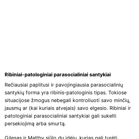
Ribiniai-patologiniai parasocialiniai santykiai
Rečiausiai paplitusi ir pavojingiausia parasocialinių
santykių forma yra ribinis-patologinis tipas. Tokiose
situacijose žmogus nebegali kontroliuoti savo minčių,
jausmų ar (kai kuriais atvejais) savo elgesio. Ribiniai ir
patologiniai parasocialiniai santykiai gali sukelti
persekiojimą arba smurtą.
Gilesas ir Maltby siūlo du idėjų, kurias gali turėti