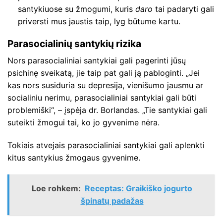
santykiuose su žmogumi, kuris
daro
tai padaryti gali
priversti mus jaustis taip, lyg būtume kartu.
Parasocialinių santykių rizika
Nors parasocialiniai santykiai gali pagerinti jūsų
psichinę sveikatą, jie taip pat gali ją pabloginti. „Jei
kas nors susiduria su depresija, vienišumo jausmu ar
socialiniu nerimu, parasocialiniai santykiai gali būti
problemiški“, – įspėja dr. Borlandas. „Tie santykiai gali
suteikti žmogui tai, ko jo gyvenime nėra.
Tokiais atvejais parasocialiniai santykiai gali aplenkti
kitus santykius žmogaus gyvenime.
Loe rohkem:
Receptas: Graikiško jogurto
špinatų padažas