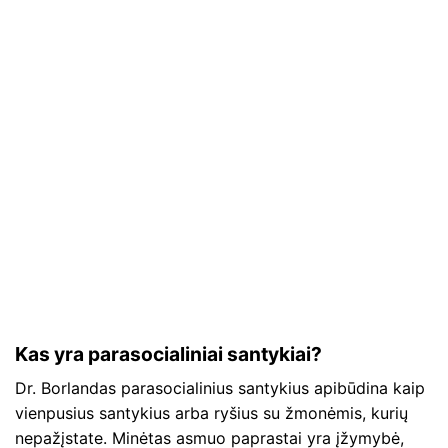
Kas yra parasocialiniai santykiai?
Dr. Borlandas parasocialinius santykius apibūdina kaip
vienpusius santykius arba ryšius su žmonėmis, kurių
nepažįstate. Minėtas asmuo paprastai yra įžymybė,