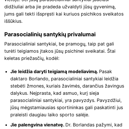
didžiuliai arba jie pradeda užvaldyti jūsų gyvenimą,
jums gali tekti išspręsti kai kuriuos psichikos sveikatos
iššūkius.
Parasocialinių santykių privalumai
Parasocialiniai santykiai, be pramogų, taip pat gali
turėti teigiamos įtakos jūsų psichinei sveikatai. Štai
keletas priežasčių, kodėl:
Jie leidžia daryti teigiamą modeliavimą.
Pasak
daktaro Borlando, parasocialiniai santykiai leidžia
stebėti žmones, kuriais žavimės, darančius žavingus
dalykus. Neįprasta, kad asmuo, kurį sieja
parasocialiniai santykiai, yra pavyzdys. Pavyzdžiui,
jūsų mėgstamiausias sportininkas gali paskatinti jus
praleisti daugiau laiko sporto salėje.
Jie palengvina vienatvę.
Dr. Borlandas pažymi, kad