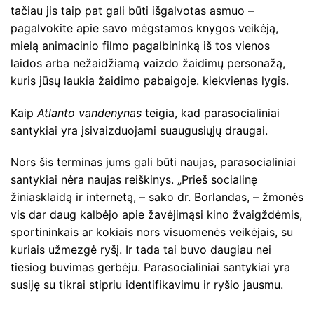
tačiau jis taip pat gali būti išgalvotas asmuo –
pagalvokite apie savo mėgstamos knygos veikėją,
mielą animacinio filmo pagalbininką iš tos vienos
laidos arba nežaidžiamą vaizdo žaidimų personažą,
kuris jūsų laukia žaidimo pabaigoje. kiekvienas lygis.
Kaip
Atlanto vandenynas
teigia, kad parasocialiniai
santykiai yra įsivaizduojami suaugusiųjų draugai.
Nors šis terminas jums gali būti naujas, parasocialiniai
santykiai nėra naujas reiškinys. „Prieš socialinę
žiniasklaidą ir internetą, – sako dr. Borlandas, – žmonės
vis dar daug kalbėjo apie žavėjimąsi kino žvaigždėmis,
sportininkais ar kokiais nors visuomenės veikėjais, su
kuriais užmezgė ryšį. Ir tada tai buvo daugiau nei
tiesiog buvimas gerbėju. Parasocialiniai santykiai yra
susiję su tikrai stipriu identifikavimu ir ryšio jausmu.