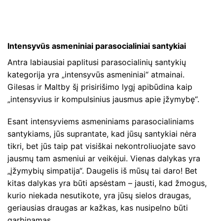
Intensyvūs asmeniniai parasocialiniai santykiai
Antra labiausiai paplitusi parasocialinių santykių
kategorija yra „intensyvūs asmeniniai“ atmainai.
Gilesas ir Maltby šį prisirišimo lygį apibūdina kaip
„intensyvius ir kompulsinius jausmus apie įžymybę“.
Esant intensyviems asmeniniams parasocialiniams
santykiams, jūs suprantate, kad jūsų santykiai nėra
tikri, bet jūs taip pat visiškai nekontroliuojate savo
jausmų tam asmeniui ar veikėjui. Vienas dalykas yra
„įžymybių simpatija“. Daugelis iš mūsų tai daro! Bet
kitas dalykas yra būti apsėstam – jausti, kad žmogus,
kurio niekada nesutikote, yra jūsų sielos draugas,
geriausias draugas ar kažkas, kas nusipelno būti
garbinamas.