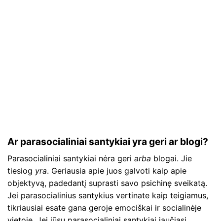
Ar parasocialiniai santykiai yra geri ar blogi?
Parasocialiniai santykiai nėra geri
arba
blogai. Jie
tiesiog
yra
. Geriausia apie juos galvoti kaip apie
objektyvą, padedantį suprasti savo psichinę sveikatą.
Jei parasocialinius santykius vertinate kaip teigiamus,
tikriausiai esate gana geroje emociškai ir socialinėje
vietoje. Jei jūsų parasocialiniai santykiai jaučiasi