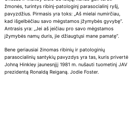
žmonės, turintys ribinį-patologinį parasocialinį ryšį,
pavyzdžius. Pirmasis yra toks: „Aš mielai numirčiau,
kad išgelbėčiau savo mėgstamos įžymybės gyvybę“.
Antrasis yra: „Jei aš įeičiau pro savo mėgstamos
įžymybės namų duris, jie džiaugtųsi mane pamatę“.
Bene geriausiai žinomas ribinių ir patologinių
parasocialinių santykių pavyzdys yra tas, kuris privertė
Johną Hinkley jaunesnįjį 1981 m. nušauti tuometinį JAV
prezidentą Ronaldą Reiganą. Jodie Foster.