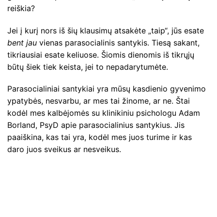
reiškia?
Jei į kurį nors iš šių klausimų atsakėte „taip“, jūs esate
bent jau
vienas parasocialinis santykis. Tiesą sakant,
tikriausiai esate keliuose. Šiomis dienomis iš tikrųjų
būtų šiek tiek keista, jei to nepadarytumėte.
Parasocialiniai santykiai yra mūsų kasdienio gyvenimo
ypatybės, nesvarbu, ar mes tai žinome, ar ne. Štai
kodėl mes kalbėjomės su klinikiniu psichologu Adam
Borland, PsyD apie parasocialinius santykius. Jis
paaiškina, kas tai yra, kodėl mes juos turime ir kas
daro juos sveikus ar nesveikus.