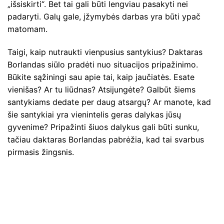
„išsiskirti“. Bet tai gali būti lengviau pasakyti nei
padaryti. Galų gale, įžymybės darbas yra būti ypač
matomam.
Taigi, kaip nutraukti vienpusius santykius? Daktaras
Borlandas siūlo pradėti nuo situacijos pripažinimo.
Būkite sąžiningi sau apie tai, kaip jaučiatės. Esate
vienišas? Ar tu liūdnas? Atsijungėte? Galbūt šiems
santykiams dedate per daug atsargų? Ar manote, kad
šie santykiai yra vienintelis geras dalykas jūsų
gyvenime? Pripažinti šiuos dalykus gali būti sunku,
tačiau daktaras Borlandas pabrėžia, kad tai svarbus
pirmasis žingsnis.