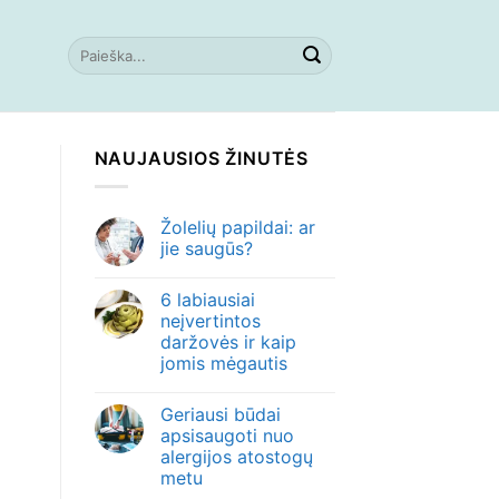
NAUJAUSIOS ŽINUTĖS
Žolelių papildai: ar
jie saugūs?
6 labiausiai
neįvertintos
daržovės ir kaip
jomis mėgautis
Geriausi būdai
apsisaugoti nuo
alergijos atostogų
metu