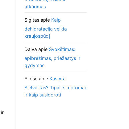
atkūrimas
Sigitas
apie
Kaip
dehidratacija veikia
kraujospūdį
Daiva
apie
Švokštimas:
apibrėžimas, priežastys ir
gydymas
Eloise
apie
Kas yra
Sielvartas? Tipai, simptomai
ir kaip susidoroti
ir