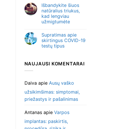
Išbandykite šiuos
natūralius triukus,
kad lengviau
užmigtumėte
Supratimas apie
skirtingus COVID-19
testų tipus
NAUJAUSI KOMENTARAI
Daiva
apie
Ausų vaško
užsikimšimas: simptomai,
priežastys ir pašalinimas
Antanas
apie
Varpos
implantas: paskirtis,
procedūra, rizika ir