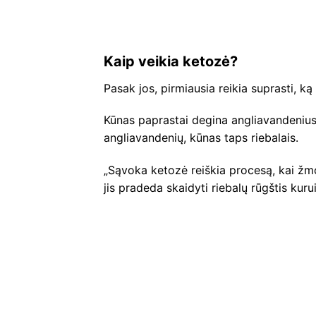
Kaip veikia ketozė?
Pasak jos, pirmiausia reikia suprasti, k
Kūnas paprastai degina angliavandenius,
angliavandenių, kūnas taps riebalais.
„Sąvoka ketozė reiškia procesą, kai žmo
jis pradeda skaidyti riebalų rūgštis kurui