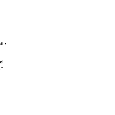
site
ai
.”