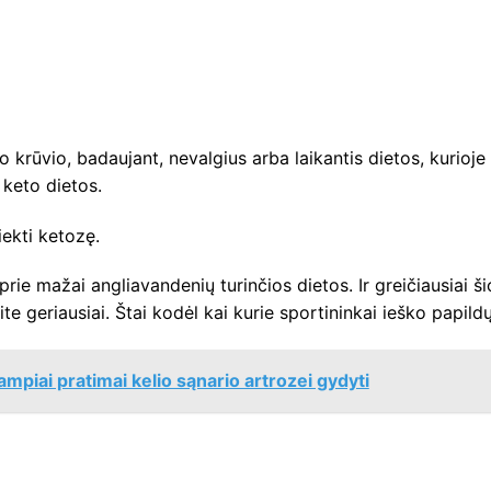
io krūvio, badaujant, nevalgius arba laikantis dietos, kurioje
 keto dietos.
ekti ketozę.
 prie mažai angliavandenių turinčios dietos. Ir greičiausiai ši
e geriausiai. Štai kodėl kai kurie sportininkai ieško papildų
mpiai pratimai kelio sąnario artrozei gydyti