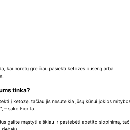
a, kai norėtų greičiau pasiekti ketozės būseną arba
a.
jums tinka?
kti į ketozę, tačiau jis nesuteikia jūsų kūnui jokios mitybo
 – sako Fiorita.
us galite mąstyti aiškiau ir pastebėti apetito slopinimą, tač
 riebalų.