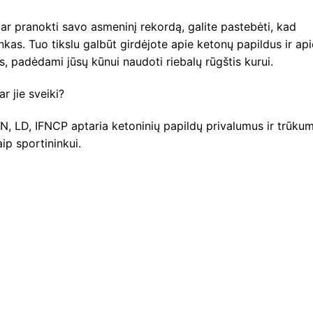
 ar pranokti savo asmeninį rekordą, galite pastebėti, kad
kas. Tuo tikslu galbūt girdėjote apie ketonų papildus ir api
tes, padėdami jūsų kūnui naudoti riebalų rūgštis kurui.
ar jie sveiki?
DN, LD, IFNCP aptaria ketoninių papildų privalumus ir trūku
kaip sportininkui.