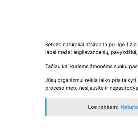
Ketozė natūraliai atsiranda po ilgo fizin
labai mažai angliavandenių, pavyzdžiui,
Tačiau kai kuriems žmonėms sunku pasi
Jūsų organizmui reikia laiko prisitaikyti
proceso metu nesijausite ir nepasirodysit
Loe rohkem:
Keturka