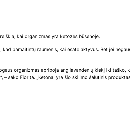
ą reiškia, kai organizmas yra ketozės būsenoje.
 kad pamaitintų raumenis, kai esate aktyvus. Bet jei negau
gaus organizmas apriboja angliavandenių kiekį iki taško, k
“, – sako Fiorita. „Ketonai yra šio skilimo šalutinis produktas