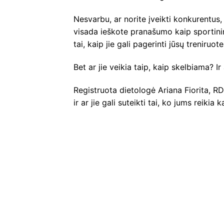
Nesvarbu, ar norite įveikti konkurentus,
visada ieškote pranašumo kaip sportinin
tai, kaip jie gali pagerinti jūsų treniruo
Bet ar jie veikia taip, kaip skelbiama? Ir 
Registruota dietologė Ariana Fiorita, R
ir ar jie gali suteikti tai, ko jums reikia 