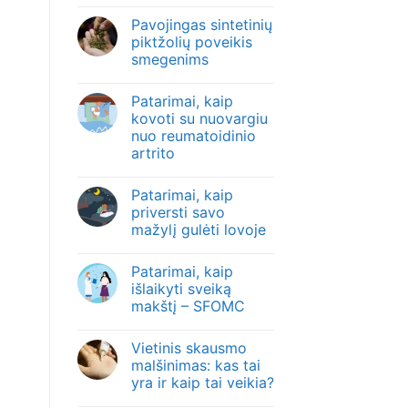
Pavojingas sintetinių
piktžolių poveikis
smegenims
Patarimai, kaip
kovoti su nuovargiu
nuo reumatoidinio
artrito
Patarimai, kaip
priversti savo
mažylį gulėti lovoje
Patarimai, kaip
išlaikyti sveiką
makštį – SFOMC
Vietinis skausmo
malšinimas: kas tai
yra ir kaip tai veikia?