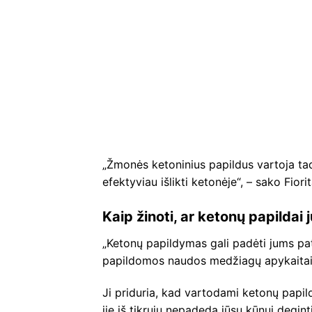
„Žmonės ketoninius papildus vartoja tad
efektyviau išlikti ketonėje“, – sako Fiorit
Kaip žinoti, ar ketonų papildai 
„Ketonų papildymas gali padėti jums pate
papildomos naudos medžiagų apykaitai“,
Ji priduria, kad vartodami ketonų papild
jie iš tikrųjų nepadeda jūsų kūnui deginti