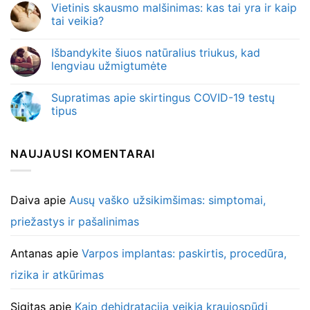
Vietinis skausmo malšinimas: kas tai yra ir kaip
tai veikia?
Išbandykite šiuos natūralius triukus, kad
lengviau užmigtumėte
Supratimas apie skirtingus COVID-19 testų
tipus
NAUJAUSI KOMENTARAI
Daiva
apie
Ausų vaško užsikimšimas: simptomai,
priežastys ir pašalinimas
Antanas
apie
Varpos implantas: paskirtis, procedūra,
rizika ir atkūrimas
Sigitas
apie
Kaip dehidratacija veikia kraujospūdį