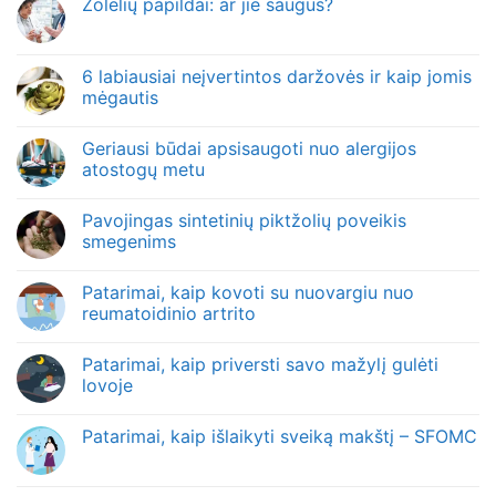
Žolelių papildai: ar jie saugūs?
6 labiausiai neįvertintos daržovės ir kaip jomis
mėgautis
Geriausi būdai apsisaugoti nuo alergijos
atostogų metu
Pavojingas sintetinių piktžolių poveikis
smegenims
Patarimai, kaip kovoti su nuovargiu nuo
reumatoidinio artrito
Patarimai, kaip priversti savo mažylį gulėti
lovoje
Patarimai, kaip išlaikyti sveiką makštį – SFOMC