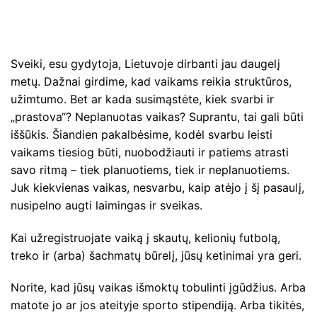
Sveiki, esu gydytoja, Lietuvoje dirbanti jau daugelį
metų. Dažnai girdime, kad vaikams reikia struktūros,
užimtumo. Bet ar kada susimąstėte, kiek svarbi ir
„prastova“? Neplanuotas vaikas? Suprantu, tai gali būti
iššūkis. Šiandien pakalbėsime, kodėl svarbu leisti
vaikams tiesiog būti, nuobodžiauti ir patiems atrasti
savo ritmą – tiek planuotiems, tiek ir neplanuotiems.
Juk kiekvienas vaikas, nesvarbu, kaip atėjo į šį pasaulį,
nusipelno augti laimingas ir sveikas.
Kai užregistruojate vaiką į skautų, kelionių futbolą,
treko ir (arba) šachmatų būrelį, jūsų ketinimai yra geri.
Norite, kad jūsų vaikas išmoktų tobulinti įgūdžius. Arba
matote jo ar jos ateityje sporto stipendiją. Arba tikitės,