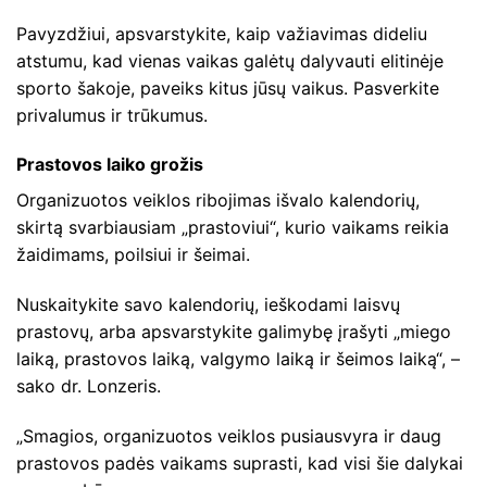
Pavyzdžiui, apsvarstykite, kaip važiavimas dideliu
atstumu, kad vienas vaikas galėtų dalyvauti elitinėje
sporto šakoje, paveiks kitus jūsų vaikus. Pasverkite
privalumus ir trūkumus.
Prastovos laiko grožis
Organizuotos veiklos ribojimas išvalo kalendorių,
skirtą svarbiausiam „prastoviui“, kurio vaikams reikia
žaidimams, poilsiui ir šeimai.
Nuskaitykite savo kalendorių, ieškodami laisvų
prastovų, arba apsvarstykite galimybę įrašyti „miego
laiką, prastovos laiką, valgymo laiką ir šeimos laiką“, –
sako dr. Lonzeris.
„Smagios, organizuotos veiklos pusiausvyra ir daug
prastovos padės vaikams suprasti, kad visi šie dalykai