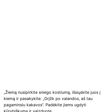
„Žiemą nusipirkite sniego kostiumą, išsiųskite juos į
kiemą ir pasakykite: „Grįžk po valandos, aš tau
pagaminsiu kakavos“. Padėkite jiems ugdyti
kūrybiškumą ir vaizduotę.