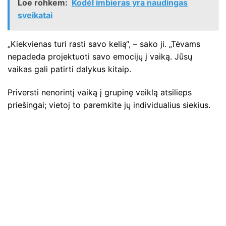
Loe rohkem:
Kodėl imbieras yra naudingas
sveikatai
„Kiekvienas turi rasti savo kelią“, – sako ji. „Tėvams
nepadeda projektuoti savo emocijų į vaiką. Jūsų
vaikas gali patirti dalykus kitaip.
Priversti nenorintį vaiką į grupinę veiklą atsilieps
priešingai; vietoj to paremkite jų individualius siekius.