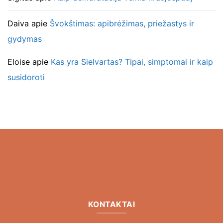
Daiva
apie
Švokštimas: apibrėžimas, priežastys ir
gydymas
Eloise
apie
Kas yra Sielvartas? Tipai, simptomai ir kaip
susidoroti
KONTAKTAI