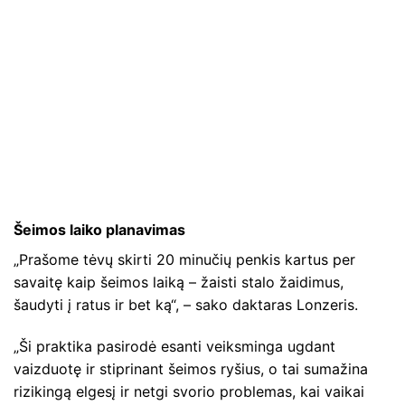
Šeimos laiko planavimas
„Prašome tėvų skirti 20 minučių penkis kartus per
savaitę kaip šeimos laiką – žaisti stalo žaidimus,
šaudyti į ratus ir bet ką“, – sako daktaras Lonzeris.
„Ši praktika pasirodė esanti veiksminga ugdant
vaizduotę ir stiprinant šeimos ryšius, o tai sumažina
rizikingą elgesį ir netgi svorio problemas, kai vaikai