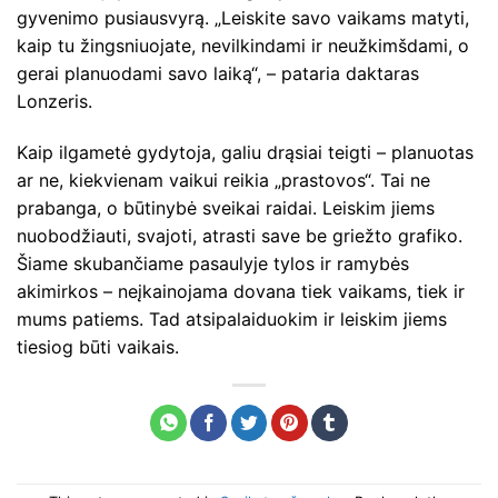
gyvenimo pusiausvyrą. „Leiskite savo vaikams matyti,
kaip tu žingsniuojate, nevilkindami ir neužkimšdami, o
gerai planuodami savo laiką“, – pataria daktaras
Lonzeris.
Kaip ilgametė gydytoja, galiu drąsiai teigti – planuotas
ar ne, kiekvienam vaikui reikia „prastovos“. Tai ne
prabanga, o būtinybė sveikai raidai. Leiskim jiems
nuobodžiauti, svajoti, atrasti save be griežto grafiko.
Šiame skubančiame pasaulyje tylos ir ramybės
akimirkos – neįkainojama dovana tiek vaikams, tiek ir
mums patiems. Tad atsipalaiduokim ir leiskim jiems
tiesiog būti vaikais.