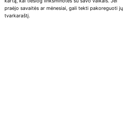
kartą, kai tiesiog linksminotės su savo vaikais. Jei
praėjo savaitės ar mėnesiai, gali tekti pakoreguoti jų
tvarkaraštį.