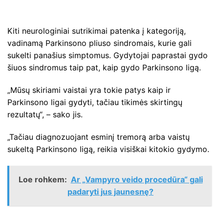
Kiti neurologiniai sutrikimai patenka į kategoriją,
vadinamą Parkinsono pliuso sindromais, kurie gali
sukelti panašius simptomus. Gydytojai paprastai gydo
šiuos sindromus taip pat, kaip gydo Parkinsono ligą.
„Mūsų skiriami vaistai yra tokie patys kaip ir
Parkinsono ligai gydyti, tačiau tikimės skirtingų
rezultatų“, – sako jis.
„Tačiau diagnozuojant esminį tremorą arba vaistų
sukeltą Parkinsono ligą, reikia visiškai kitokio gydymo.
Loe rohkem:
Ar „Vampyro veido procedūra“ gali
padaryti jus jaunesnę?