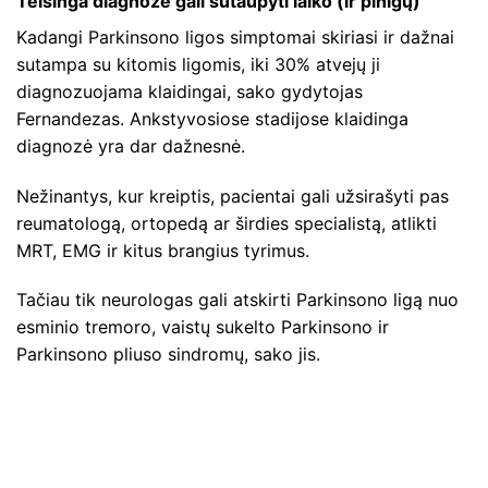
Teisinga diagnozė gali sutaupyti laiko (ir pinigų)
Kadangi Parkinsono ligos simptomai skiriasi ir dažnai
sutampa su kitomis ligomis, iki 30% atvejų ji
diagnozuojama klaidingai, sako gydytojas
Fernandezas. Ankstyvosiose stadijose klaidinga
diagnozė yra dar dažnesnė.
Nežinantys, kur kreiptis, pacientai gali užsirašyti pas
reumatologą, ortopedą ar širdies specialistą, atlikti
MRT, EMG ir kitus brangius tyrimus.
Tačiau tik neurologas gali atskirti Parkinsono ligą nuo
esminio tremoro, vaistų sukelto Parkinsono ir
Parkinsono pliuso sindromų, sako jis.