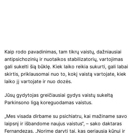
Kaip rodo pavadinimas, tam tikrų vaistų, dažniausiai
antipsichozinių ir nuotaikos stabilizatorių, vartojimas
gali sukelti šią būklę. Kiek laiko reikia sukurti, gali labai
skirtis, priklausomai nuo to, kokį vaistą vartojate, kiek
laiko jį vartojate ir nuo dozės.
Jūsų gydytojas greičiausiai gydys vaistų sukeltą
Parkinsono ligą koreguodamas vaistus.
„Mes visada dirbame su psichiatru, kai mažiname savo
laipsnį ir išbandome naujus vaistus“, – sako daktaras
Fernandezas. „Norime daryti tai, kas geriausia kūnui ir