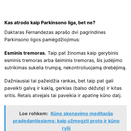
Kas atrodo kaip Parkinsono liga, bet ne?
Daktaras Fernandezas aprašo dvi pagrindines
Parkinsono ligos pamėgdžiojimus:
Esminis tremoras.
Taip pat žinomas kaip gerybinis
esminis tremoras arba šeiminis tremoras, šis judėjimo
sutrikimas sukelia trumpą, nekontroliuojamą drebėjimą.
Dažniausiai tai pažeidžia rankas, bet taip pat gali
paveikti galvą ir kaklą, gerklas (balso dėžutę) ir kitas
sritis. Retais atvejais tai paveikia ir apatinę kūno dalį.
Loe rohkem:
Kūno skenavimo meditacija
pradedantiesiems: kaip užmegzti proto ir kūno
ryšį