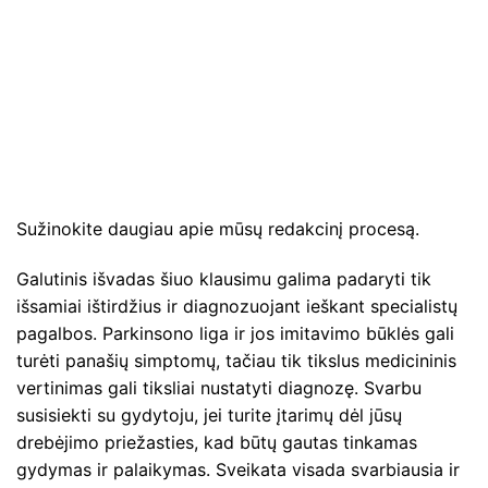
Sužinokite daugiau apie mūsų redakcinį procesą.
Galutinis išvadas šiuo klausimu galima padaryti tik
išsamiai ištirdžius ir diagnozuojant ieškant specialistų
pagalbos. Parkinsono liga ir jos imitavimo būklės gali
turėti panašių simptomų, tačiau tik tikslus medicininis
vertinimas gali tiksliai nustatyti diagnozę. Svarbu
susisiekti su gydytoju, jei turite įtarimų dėl jūsų
drebėjimo priežasties, kad būtų gautas tinkamas
gydymas ir palaikymas. Sveikata visada svarbiausia ir