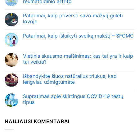
reumatoidinio artrito
Patarimai, kaip priversti savo mažylį gulėti
lovoje
Patarimai, kaip išlaikyti sveiką makštį – SFOMC
Vietinis skausmo malšinimas: kas tai yra ir kaip
tai veikia?
Išbandykite šiuos natūralius triukus, kad
lengviau užmigtumėte
Supratimas apie skirtingus COVID-19 testų
tipus
NAUJAUSI KOMENTARAI