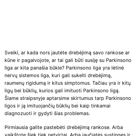
Sveiki, ar kada nors jautėte drebėjimą savo rankose ar
kūne ir pagalvojote, ar tai gali būti susiję su Parkinsono
liga ar kita panašia būkle? Parkinsono liga yra lėtinė
nervų sistemos liga, kuri gali sukelti drebėjimą,
raumenų rigidumą ir kitus simptomus. Tačiau yra ir kitų
ligų bei būklių, kurios gali imituoti Parkinsono ligą.
Šiame straipsnyje aptarsime skirtumus tarp Parkinsono
ligos ir ją imituojančių būklių bei kaip tinkamai
diagnozuoti ir gydyti šias problemas.
Pirmiausia galite pastebėti drebėjimą rankose. Arba
vaikštote šiek tiek netvirtai. Arba jaučiatės sustingęs ir