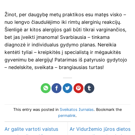
Žinot, per daugybę metų praktikos esu matęs visko –
nuo lengvo čiaudulėjimo iki rimtų alerginių reakcijų.
Šienligė ar kitos alergijos gali būti tikrai varginančios,
bet jas įveikti įmanoma! Svarbiausia – tinkama
diagnozė ir individualus gydymo planas. Nereikia
kentėti tyliai – kreipkitės į specialistą ir mėgaukitės
gyvenimu be alergijų! Patarimas iš patyrusio gydytojo
– nedelskite, sveikata – brangiausias turtas!
This entry was posted in
Sveikatos žurnalas
. Bookmark the
permalink
.
Ar galite vartoti vaistus
Ar Viduržemio jūros dietos