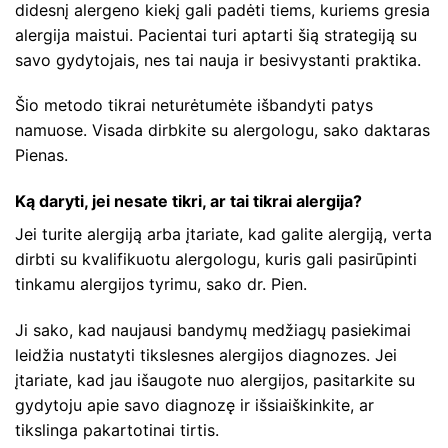
didesnį alergeno kiekį gali padėti tiems, kuriems gresia
alergija maistui. Pacientai turi aptarti šią strategiją su
savo gydytojais, nes tai nauja ir besivystanti praktika.
Šio metodo tikrai neturėtumėte išbandyti patys
namuose. Visada dirbkite su alergologu, sako daktaras
Pienas.
Ką daryti, jei nesate tikri, ar tai tikrai alergija?
Jei turite alergiją arba įtariate, kad galite alergiją, verta
dirbti su kvalifikuotu alergologu, kuris gali pasirūpinti
tinkamu alergijos tyrimu, sako dr. Pien.
Ji sako, kad naujausi bandymų medžiagų pasiekimai
leidžia nustatyti tikslesnes alergijos diagnozes. Jei
įtariate, kad jau išaugote nuo alergijos, pasitarkite su
gydytoju apie savo diagnozę ir išsiaiškinkite, ar
tikslinga pakartotinai tirtis.