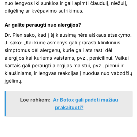
nuo lengvos iki sunkios ir gali apimti čiaudulį, niežulį,
dilgėlinę ar kvėpavimo sutrikimus.
Ar galite peraugti nuo alergijos?
Dr. Pien sako, kad į šį klausimą nėra aiškaus atsakymo.
Ji sako: „Kai kurie asmenys gali prarasti klinikinius
simptomus dėl alergenų, kurie gali atsirasti dėl
alergijos kai kuriems vaistams, pvz., penicilinui. Vaikai
kartais gali peraugti alergijas maistui, pvz., pienui ir
kiaušiniams, ir lengvas reakcijas į nuodus nuo vabzdžių
įgėlimų.
Loe rohkem:
Ar Botox gali padėti mažiau
prakaituoti?