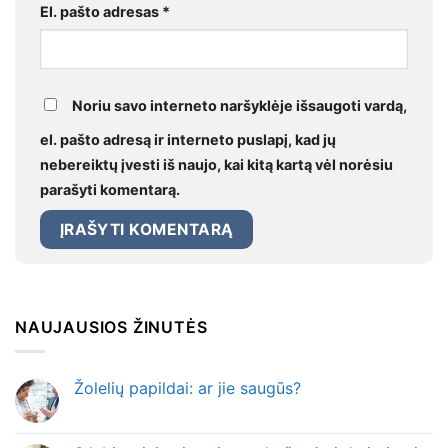
El. pašto adresas
*
Noriu savo interneto naršyklėje išsaugoti vardą,
el. pašto adresą ir interneto puslapį, kad jų
nebereiktų įvesti iš naujo, kai kitą kartą vėl norėsiu
parašyti komentarą.
NAUJAUSIOS ŽINUTĖS
Žolelių papildai: ar jie saugūs?