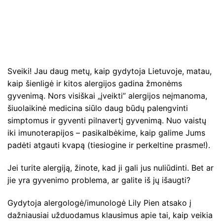
Sveiki! Jau daug metų, kaip gydytoja Lietuvoje, matau,
kaip šienligė ir kitos alergijos gadina žmonėms
gyvenimą. Nors visiškai „įveikti” alergijos neįmanoma,
šiuolaikinė medicina siūlo daug būdų palengvinti
simptomus ir gyventi pilnavertį gyvenimą. Nuo vaistų
iki imunoterapijos – pasikalbėkime, kaip galime Jums
padėti atgauti kvapą (tiesiogine ir perkeltine prasme!).
Jei turite alergiją, žinote, kad ji gali jus nuliūdinti. Bet ar
jie yra gyvenimo problema, ar galite iš jų išaugti?
Gydytoja alergologė/imunologė Lily Pien atsako į
dažniausiai užduodamus klausimus apie tai, kaip veikia