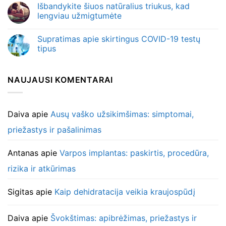
Išbandykite šiuos natūralius triukus, kad
lengviau užmigtumėte
Supratimas apie skirtingus COVID-19 testų
tipus
NAUJAUSI KOMENTARAI
Daiva
apie
Ausų vaško užsikimšimas: simptomai,
priežastys ir pašalinimas
Antanas
apie
Varpos implantas: paskirtis, procedūra,
rizika ir atkūrimas
Sigitas
apie
Kaip dehidratacija veikia kraujospūdį
Daiva
apie
Švokštimas: apibrėžimas, priežastys ir