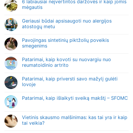
6 labiausiai neįvertintos daržovės ir kaip jomis
mėgautis
Geriausi būdai apsisaugoti nuo alergijos
atostogų metu
Pavojingas sintetinių piktžolių poveikis
smegenims
Patarimai, kaip kovoti su nuovargiu nuo
reumatoidinio artrito
Patarimai, kaip priversti savo mažylį gulėti
lovoje
Patarimai, kaip išlaikyti sveiką makštį – SFOMC
Vietinis skausmo malšinimas: kas tai yra ir kaip
tai veikia?