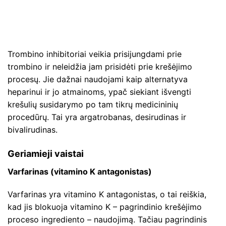
Trombino inhibitoriai veikia prisijungdami prie
trombino ir neleidžia jam prisidėti prie krešėjimo
procesų. Jie dažnai naudojami kaip alternatyva
heparinui ir jo atmainoms, ypač siekiant išvengti
krešulių susidarymo po tam tikrų medicininių
procedūrų. Tai yra argatrobanas, desirudinas ir
bivalirudinas.
Geriamieji vaistai
Varfarinas (vitamino K antagonistas)
Varfarinas yra vitamino K antagonistas, o tai reiškia,
kad jis blokuoja vitamino K – pagrindinio krešėjimo
proceso ingrediento – naudojimą. Tačiau pagrindinis