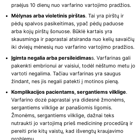
praėjus 10 dienų nuo varfarino vartojimo pradžios.
Mėlynas arba violetinis pirštas
. Tai yra pirštų ir
pėdų spalvos pasikeitimas, ypač pėdų paduose
arba kojų pirštų šonuose. Būklė kartais yra
skausminga ir paprastai atsiranda nuo kelių savaičių
iki dviejų mėnesių nuo varfarino vartojimo pradžios.
Įgimta negalia arba persileidimas
s. Varfarinas gali
pakenkti embrionui ar vaisiui, todėl nėštumo metu jo
vartoti negalima. Tačiau varfarinas yra saugus
žindant, nes jis negali patekti į motinos pieną.
Komplikacijos pacientams, sergantiems vilklige
.
Varfarino dozė paprastai yra didesnė žmonėms,
sergantiems vilklige ar panašiomis ligomis.
Žmonėms, sergantiems vilklige, dažnai teks
nutraukti jo vartojimą prieš medicininę procedūrą ir
pereiti prie kitų vaistų, kad išvengtų kraujavimo
problemų.