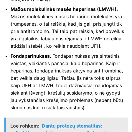
Mažos molekulinės masės heparinas (LMWH)
.
Mažos molekulinės masės heparino molekulės yra
trumpesnės, o tai reiškia, kad jis gali prisijungti tik
prie antitrombino. Tai taip pat reiškia, kad poveikis
yra ilgalaikis, labiau nuspėjamas ir LMWH nereikia
atidžiai stebėti, ko reikia naudojant UFH.
Fondaparinuksas
. Fondaparinuksas yra sintetinis
vaistas, veikiantis panašiai kaip heparinas. Kaip ir
heparinas, fondaparinuksas aktyvina antitrombiną,
bet veikia daug ilgiau. Tačiau jis nėra toks stiprus
kaip UFH ar LMWH, todėl dažniausiai naudojamas
siekiant išvengti krešulių susidarymo, o ne gydyti
jau vykstančias krešėjimo problemas (nebent būtų
skiriamas kartu su kitais vaistais).
Loe rohkem:
Dantų protezų stomatitas: