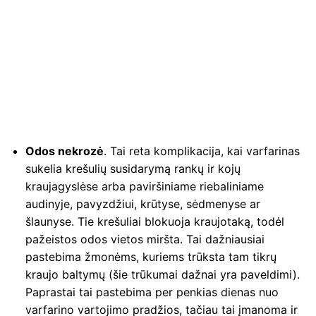
Odos nekrozė
. Tai reta komplikacija, kai varfarinas
sukelia krešulių susidarymą rankų ir kojų
kraujagyslėse arba paviršiniame riebaliniame
audinyje, pavyzdžiui, krūtyse, sėdmenyse ar
šlaunyse. Tie krešuliai blokuoja kraujotaką, todėl
pažeistos odos vietos miršta. Tai dažniausiai
pastebima žmonėms, kuriems trūksta tam tikrų
kraujo baltymų (šie trūkumai dažnai yra paveldimi).
Paprastai tai pastebima per penkias dienas nuo
varfarino vartojimo pradžios, tačiau tai įmanoma ir