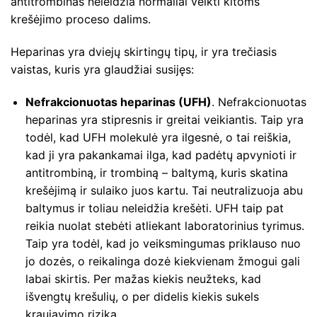
antitrombinas neleidžia normaliai veikti kitoms
krešėjimo proceso dalims.
Heparinas yra dviejų skirtingų tipų, ir yra trečiasis
vaistas, kuris yra glaudžiai susijęs:
Nefrakcionuotas heparinas (UFH)
. Nefrakcionuotas
heparinas yra stipresnis ir greitai veikiantis. Taip yra
todėl, kad UFH molekulė yra ilgesnė, o tai reiškia,
kad ji yra pakankamai ilga, kad padėtų apvynioti ir
antitrombiną, ir trombiną – baltymą, kuris skatina
krešėjimą ir sulaiko juos kartu. Tai neutralizuoja abu
baltymus ir toliau neleidžia krešėti. UFH taip pat
reikia nuolat stebėti atliekant laboratorinius tyrimus.
Taip yra todėl, kad jo veiksmingumas priklauso nuo
jo dozės, o reikalinga dozė kiekvienam žmogui gali
labai skirtis. Per mažas kiekis neužteks, kad
išvengtų krešulių, o per didelis kiekis sukels
kraujavimo riziką.