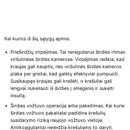
Kai kurios iš šių sąlygų apima:
Prieširdžių virpėjimas. Tai nereguliarus širdies ritmas
viršutinėse širdies kamerose. Virpėjimas reiškia, kad
kraujas gali kauptis, nes viršutinės širdies kameros
plaka per greitai, kad galėtų efektyviai pumpuoti.
Susikaupęs kraujas gali krešėti, o krešuliai gali
lengvai nukeliauti iš širdies į smegenis ir sukelti
insultą.
Širdies vožtuvo operacija arba pakeitimas. Kai kurie
širdies vožtuvo pakaitalai padidina krešulių
susidarymo riziką naujojo vožtuvo vietoje.
Antikoaguliantai neleidžia krešuliams to daryti.