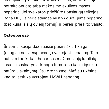
nefrakcionuotą arba mažos molekulinės masės
hepariną. Jei sveikatos priežiūros paslaugų teikėjas
įtaria HIT, jis nedelsdamas nustos duoti jums heparino
(bet kuria iš šių dviejų formų) ir pereis prie kito vaisto.
Osteoporozė
Ši komplikacija dažniausiai pasireiškia tik ilgai
(daugiau nei vieną mėnesį) vartojant hepariną. Taip
nutinka todėl, kad heparinas mažina naujų kaulinių
ląstelių susidarymą ir pagreitina senų kaulų ląstelių
natūralų skaidymą jūsų organizme. Mažiau tikėtina,
kad tai atsitiks vartojant LMWH hepariną.