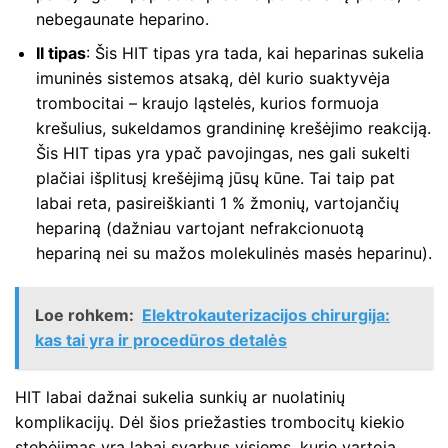
nebegaunate heparino.
II tipas
: Šis HIT tipas yra tada, kai heparinas sukelia
imuninės sistemos atsaką, dėl kurio suaktyvėja
trombocitai – kraujo ląstelės, kurios formuoja
krešulius, sukeldamos grandininę krešėjimo reakciją.
Šis HIT tipas yra ypač pavojingas, nes gali sukelti
plačiai išplitusį krešėjimą jūsų kūne. Tai taip pat
labai reta, pasireiškianti 1 % žmonių, vartojančių
hepariną (dažniau vartojant nefrakcionuotą
hepariną nei su mažos molekulinės masės heparinu).
Loe rohkem:
Elektrokauterizacijos chirurgija:
kas tai yra ir procedūros detalės
HIT labai dažnai sukelia sunkių ar nuolatinių
komplikacijų. Dėl šios priežasties trombocitų kiekio
stebėjimas yra labai svarbus visiems, kurie vartoja