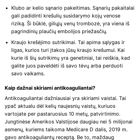
Klubo ar kelio sąnario pakeitimas. Sąnarių pakaitalai
gali padidinti krešulių susidarymo kojų venose
riziką. Ši būklė, giliųjų venų trombozė, yra viena iš
pagrindinių plaučių embolijos priežasčių.
Kraujo krešėjimo sutrikimai. Tai apima sąlygas ir
ligas, kurios turi įtakos jūsų kraujo krešumui. Kai
kurie iš šių sutrikimų yra genetiniai, tai reiškia, kad
galite juos paveldėti iš savo tėvų arba perduoti
savo vaikams.
Kaip dažnai skiriami antikoaguliantai?
Antikoaguliantai dažniausiai yra skiriami vaistai. Tai
ypač aktualu dėl kelių naujesnių vaistų, kuriuos
vartojate per pastaruosius 10 metų, patvirtinimo.
Jungtinėse Amerikos Valstijose daugiau nei 5 milijonai
asmenų, kuriems taikoma Medicare D dalis, 2019 m.
gavo antikoaguliantų receptą. Be to, maždaug