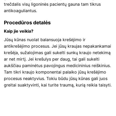
trečdalis visų ligoninės pacientų gauna tam tikrus
antikoaguliantus.
Procedūros detalės
Kaip jie veikia?
Jūsų kūnas nuolat balansuoja krešėjimo ir
antikrešėjimo procesus. Jei jūsų kraujas nepakankamai
krešėja, sužalojimas gali sukelti sunkų kraujo netekimą
ar net mirtį. Jei krešulys per daug, tai gali sukelti
aukščiau paminėtus pavojingus medicininius reiškinius.
Tam tikri kraujo komponentai palaiko jūsų krešėjimo
procesus neaktyvius. Tokiu būdu jūsų kūnas gali juos
greitai suaktyvinti, kai turite traumą, kurią reikia taisyti.