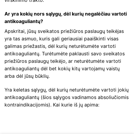
virškinimo trakto.
Ar yra kokių nors sąlygų, dėl kurių negalėčiau vartoti
antikoaguliantų?
Apskritai, jūsų sveikatos priežiūros paslaugų teikėjas
yra tas asmuo, kuris gali geriausiai paaiškinti visas
galimas priežastis, dėl kurių neturėtumėte vartoti
antikoaguliantų. Turėtumėte paklausti savo sveikatos
priežiūros paslaugų teikėjo, ar neturėtumėte vartoti
antikoaguliantų dėl bet kokių kitų vartojamų vaistų
arba dėl jūsų būklių.
Yra keletas sąlygų, dėl kurių neturėtumėte vartoti jokių
antikoaguliantų (šios sąlygos vadinamos absoliučiomis
kontraindikacijomis). Kai kurie iš jų apima: