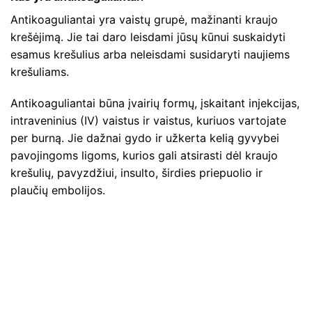
Antikoaguliantai yra vaistų grupė, mažinanti kraujo
krešėjimą. Jie tai daro leisdami jūsų kūnui suskaidyti
esamus krešulius arba neleisdami susidaryti naujiems
krešuliams.
Antikoaguliantai būna įvairių formų, įskaitant injekcijas,
intraveninius (IV) vaistus ir vaistus, kuriuos vartojate
per burną. Jie dažnai gydo ir užkerta kelią gyvybei
pavojingoms ligoms, kurios gali atsirasti dėl kraujo
krešulių, pavyzdžiui, insulto, širdies priepuolio ir
plaučių embolijos.