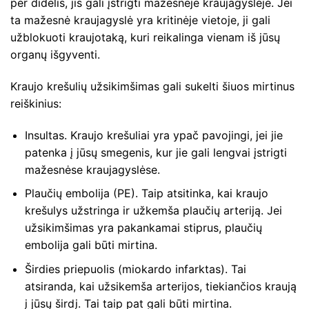
per didelis, jis gali įstrigti mažesnėje kraujagyslėje. Jei
ta mažesnė kraujagyslė yra kritinėje vietoje, ji gali
užblokuoti kraujotaką, kuri reikalinga vienam iš jūsų
organų išgyventi.
Kraujo krešulių užsikimšimas gali sukelti šiuos mirtinus
reiškinius:
Insultas. Kraujo krešuliai yra ypač pavojingi, jei jie
patenka į jūsų smegenis, kur jie gali lengvai įstrigti
mažesnėse kraujagyslėse.
Plaučių embolija (PE). Taip atsitinka, kai kraujo
krešulys užstringa ir užkemša plaučių arteriją. Jei
užsikimšimas yra pakankamai stiprus, plaučių
embolija gali būti mirtina.
Širdies priepuolis (miokardo infarktas). Tai
atsiranda, kai užsikemša arterijos, tiekiančios kraują
į jūsų širdį. Tai taip pat gali būti mirtina.