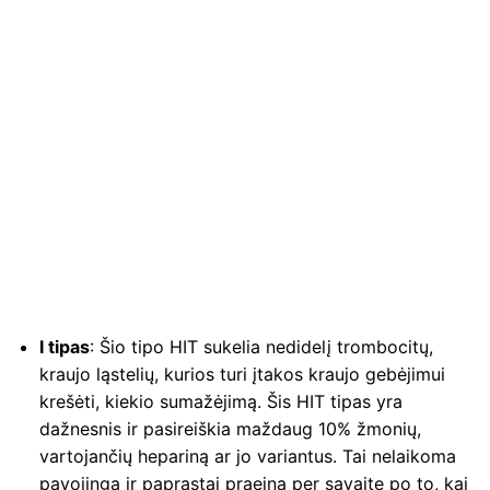
I tipas
: Šio tipo HIT sukelia nedidelį trombocitų,
kraujo ląstelių, kurios turi įtakos kraujo gebėjimui
krešėti, kiekio sumažėjimą. Šis HIT tipas yra
dažnesnis ir pasireiškia maždaug 10% žmonių,
vartojančių hepariną ar jo variantus. Tai nelaikoma
pavojinga ir paprastai praeina per savaitę po to, kai