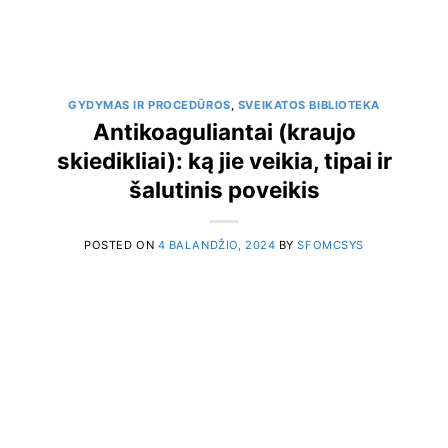
GYDYMAS IR PROCEDŪROS
,
SVEIKATOS BIBLIOTEKA
Antikoaguliantai (kraujo
skiedikliai): ką jie veikia, tipai ir
šalutinis poveikis
POSTED ON
4 BALANDŽIO, 2024
BY
SFOMCSYS