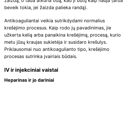
žaizdą, o tada atkuria odą, kad ji būtų kaip nauja (arba
beveik tokia, jei žaizda palieka randą).
Antikoaguliantai veikia sutrikdydami normalius
krešėjimo procesus. Kaip rodo jų pavadinimas, jie
užkerta kelią arba panaikina krešėjimą, procesą, kurio
metu jūsų kraujas sukietėja ir susidaro krešulys.
Priklausomai nuo antikoagulianto tipo, krešėjimo
procesas sutrinka įvairiais būdais.
IV ir injekciniai vaistai
Heparinas ir jo dariniai