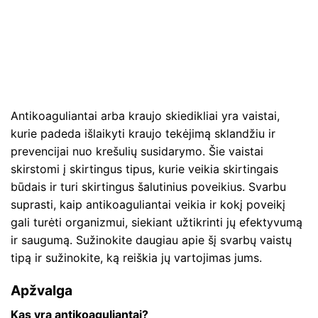
Antikoaguliantai arba kraujo skiedikliai yra vaistai,
kurie padeda išlaikyti kraujo tekėjimą sklandžiu ir
prevencijai nuo krešulių susidarymo. Šie vaistai
skirstomi į skirtingus tipus, kurie veikia skirtingais
būdais ir turi skirtingus šalutinius poveikius. Svarbu
suprasti, kaip antikoaguliantai veikia ir kokį poveikį
gali turėti organizmui, siekiant užtikrinti jų efektyvumą
ir saugumą. Sužinokite daugiau apie šį svarbų vaistų
tipą ir sužinokite, ką reiškia jų vartojimas jums.
Apžvalga
Kas yra antikoaguliantai?