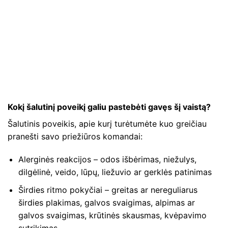
Kokį šalutinį poveikį galiu pastebėti gavęs šį vaistą?
Šalutinis poveikis, apie kurį turėtumėte kuo greičiau
pranešti savo priežiūros komandai:
Alerginės reakcijos – odos išbėrimas, niežulys,
dilgėlinė, veido, lūpų, liežuvio ar gerklės patinimas
Širdies ritmo pokyčiai – greitas ar nereguliarus
širdies plakimas, galvos svaigimas, alpimas ar
galvos svaigimas, krūtinės skausmas, kvėpavimo
sutrikimas