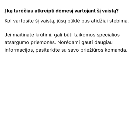
Į ką turėčiau atkreipti dėmesį vartojant šį vaistą?
Kol vartosite šį vaistą, jūsų būklė bus atidžiai stebima.
Jei maitinate krūtimi, gali būti taikomos specialios
atsargumo priemonės. Norėdami gauti daugiau
informacijos, pasitarkite su savo priežiūros komanda.