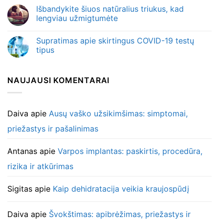
Išbandykite šiuos natūralius triukus, kad
lengviau užmigtumėte
Supratimas apie skirtingus COVID-19 testų
tipus
NAUJAUSI KOMENTARAI
Daiva
apie
Ausų vaško užsikimšimas: simptomai,
priežastys ir pašalinimas
Antanas
apie
Varpos implantas: paskirtis, procedūra,
rizika ir atkūrimas
Sigitas
apie
Kaip dehidratacija veikia kraujospūdį
Daiva
apie
Švokštimas: apibrėžimas, priežastys ir