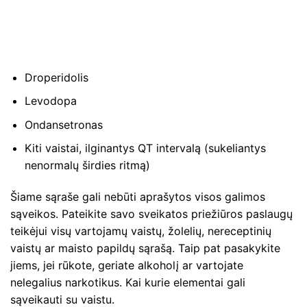
Droperidolis
Levodopa
Ondansetronas
Kiti vaistai, ilginantys QT intervalą (sukeliantys
nenormalų širdies ritmą)
Šiame sąraše gali nebūti aprašytos visos galimos
sąveikos. Pateikite savo sveikatos priežiūros paslaugų
teikėjui visų vartojamų vaistų, žolelių, nereceptinių
vaistų ar maisto papildų sąrašą. Taip pat pasakykite
jiems, jei rūkote, geriate alkoholį ar vartojate
nelegalius narkotikus. Kai kurie elementai gali
sąveikauti su vaistu.