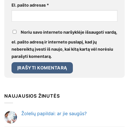
El. pašto adresas
*
Noriu savo interneto naršyklėje išsaugoti vardą,
el. pašto adresą ir interneto puslapį, kad jų
nebereiktų įvesti iš naujo, kai kitą kartą vėl norėsiu
parašyti komentarą.
NAUJAUSIOS ŽINUTĖS
Žolelių papildai: ar jie saugūs?