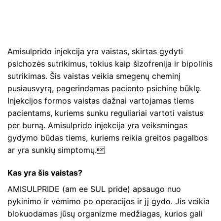
Amisulprido injekcija yra vaistas, skirtas gydyti
psichozės sutrikimus, tokius kaip šizofrenija ir bipolinis
sutrikimas. Šis vaistas veikia smegenų cheminį
pusiausvyrą, pagerindamas paciento psichinę būklę.
Injekcijos formos vaistas dažnai vartojamas tiems
pacientams, kuriems sunku reguliariai vartoti vaistus
per burną. Amisulprido injekcija yra veiksmingas
gydymo būdas tiems, kuriems reikia greitos pagalbos
ar yra sunkių simptomų.
Kas yra šis vaistas?
AMISULPRIDE (am ee SUL pride) apsaugo nuo
pykinimo ir vėmimo po operacijos ir jį gydo. Jis veikia
blokuodamas jūsų organizme medžiagas, kurios gali