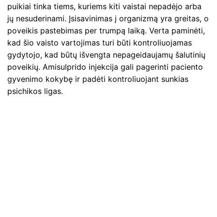
puikiai tinka tiems, kuriems kiti vaistai nepadėjo arba
jų nesuderinami. Įsisavinimas į organizmą yra greitas, o
poveikis pastebimas per trumpą laiką. Verta paminėti,
kad šio vaisto vartojimas turi būti kontroliuojamas
gydytojo, kad būtų išvengta nepageidaujamų šalutinių
poveikių. Amisulprido injekcija gali pagerinti paciento
gyvenimo kokybę ir padėti kontroliuojant sunkias
psichikos ligas.