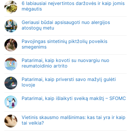
6 labiausiai neįvertintos daržovės ir kaip jomis
mėgautis
Geriausi būdai apsisaugoti nuo alergijos
atostogų metu
Pavojingas sintetinių piktžolių poveikis
smegenims
Patarimai, kaip kovoti su nuovargiu nuo
reumatoidinio artrito
Patarimai, kaip priversti savo mažylį gulėti
lovoje
Patarimai, kaip išlaikyti sveiką makštį – SFOMC
Vietinis skausmo malšinimas: kas tai yra ir kaip
tai veikia?