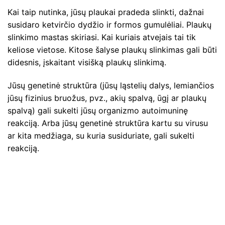
Kai taip nutinka, jūsų plaukai pradeda slinkti, dažnai
susidaro ketvirčio dydžio ir formos gumulėliai. Plaukų
slinkimo mastas skiriasi. Kai kuriais atvejais tai tik
keliose vietose. Kitose šalyse plaukų slinkimas gali būti
didesnis, įskaitant visišką plaukų slinkimą.
Jūsų genetinė struktūra (jūsų ląstelių dalys, lemiančios
jūsų fizinius bruožus, pvz., akių spalvą, ūgį ar plaukų
spalvą) gali sukelti jūsų organizmo autoimuninę
reakciją. Arba jūsų genetinė struktūra kartu su virusu
ar kita medžiaga, su kuria susiduriate, gali sukelti
reakciją.