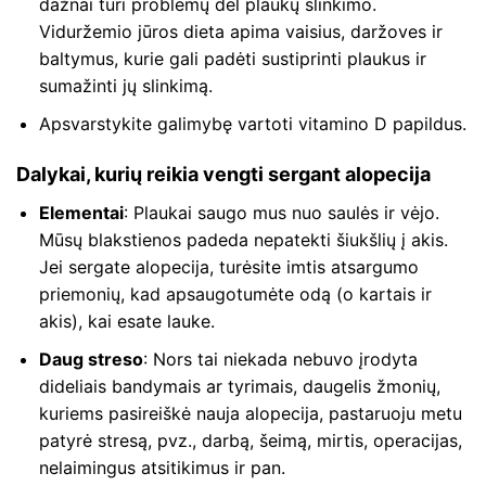
dažnai turi problemų dėl plaukų slinkimo.
Viduržemio jūros dieta apima vaisius, daržoves ir
baltymus, kurie gali padėti sustiprinti plaukus ir
sumažinti jų slinkimą.
Apsvarstykite galimybę vartoti vitamino D papildus.
Dalykai, kurių reikia vengti sergant alopecija
Elementai
: Plaukai saugo mus nuo saulės ir vėjo.
Mūsų blakstienos padeda nepatekti šiukšlių į akis.
Jei sergate alopecija, turėsite imtis atsargumo
priemonių, kad apsaugotumėte odą (o kartais ir
akis), kai esate lauke.
Daug streso
: Nors tai niekada nebuvo įrodyta
dideliais bandymais ar tyrimais, daugelis žmonių,
kuriems pasireiškė nauja alopecija, pastaruoju metu
patyrė stresą, pvz., darbą, šeimą, mirtis, operacijas,
nelaimingus atsitikimus ir pan.