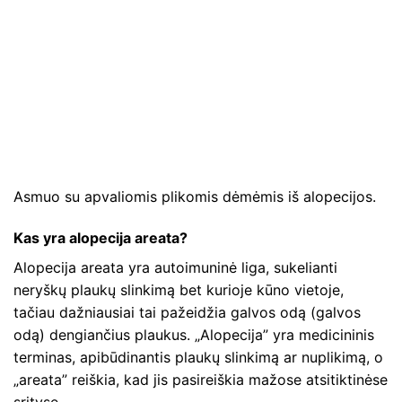
Asmuo su apvaliomis plikomis dėmėmis iš alopecijos.
Kas yra alopecija areata?
Alopecija areata yra autoimuninė liga, sukelianti
neryškų plaukų slinkimą bet kurioje kūno vietoje,
tačiau dažniausiai tai pažeidžia galvos odą (galvos
odą) dengiančius plaukus. „Alopecija” yra medicininis
terminas, apibūdinantis plaukų slinkimą ar nuplikimą, o
„areata” reiškia, kad jis pasireiškia mažose atsitiktinėse