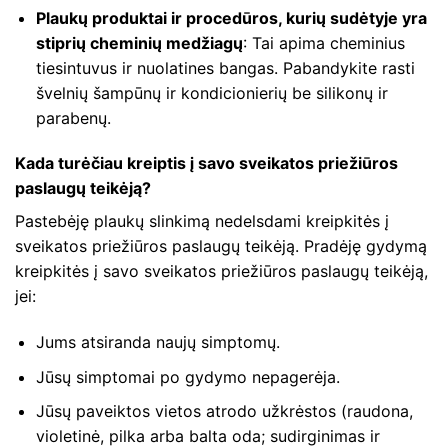
Plaukų produktai ir procedūros, kurių sudėtyje yra
stiprių cheminių medžiagų
: Tai apima cheminius
tiesintuvus ir nuolatines bangas. Pabandykite rasti
švelnių šampūnų ir kondicionierių be silikonų ir
parabenų.
Kada turėčiau kreiptis į savo sveikatos priežiūros
paslaugų teikėją?
Pastebėję plaukų slinkimą nedelsdami kreipkitės į
sveikatos priežiūros paslaugų teikėją. Pradėję gydymą
kreipkitės į savo sveikatos priežiūros paslaugų teikėją,
jei:
Jums atsiranda naujų simptomų.
Jūsų simptomai po gydymo nepagerėja.
Jūsų paveiktos vietos atrodo užkrėstos (raudona,
violetinė, pilka arba balta oda; sudirginimas ir