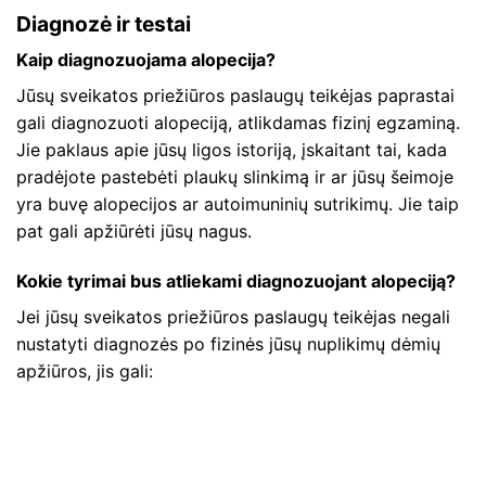
Diagnozė ir testai
Kaip diagnozuojama alopecija?
Jūsų sveikatos priežiūros paslaugų teikėjas paprastai
gali diagnozuoti alopeciją, atlikdamas fizinį egzaminą.
Jie paklaus apie jūsų ligos istoriją, įskaitant tai, kada
pradėjote pastebėti plaukų slinkimą ir ar jūsų šeimoje
yra buvę alopecijos ar autoimuninių sutrikimų. Jie taip
pat gali apžiūrėti jūsų nagus.
Kokie tyrimai bus atliekami diagnozuojant alopeciją?
Jei jūsų sveikatos priežiūros paslaugų teikėjas negali
nustatyti diagnozės po fizinės jūsų nuplikimų dėmių
apžiūros, jis gali: