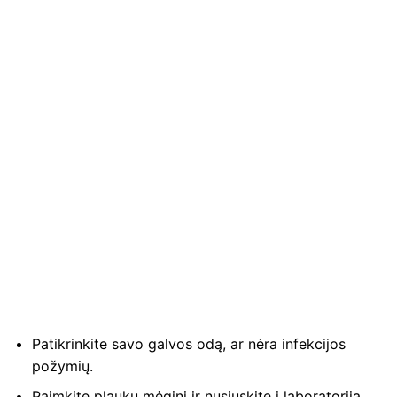
Patikrinkite savo galvos odą, ar nėra infekcijos
požymių.
Paimkite plaukų mėginį ir nusiųskite į laboratoriją