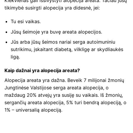
Kiekvienas gali išsivystyti alopecija areata. Tačiau jūsų
tikimybė susirgti alopecija yra didesnė, jei:
Tu esi vaikas.
Jūsų šeimoje yra buvę areata alopecijos.
Jūs arba jūsų šeimos nariai serga autoimuniniu
sutrikimu, įskaitant diabetą, vilkligę ar skydliaukės
ligą.
Kaip dažnai yra alopecija areata?
Alopecija areata yra dažna. Beveik 7 milijonai žmonių
Jungtinėse Valstijose serga areata alopecija, o
maždaug 20% ​​atvejų yra susiję su vaikais. Iš žmonių,
sergančių areata alopecija, 5% turi bendrą alopeciją, o
1% – universalią alopeciją.