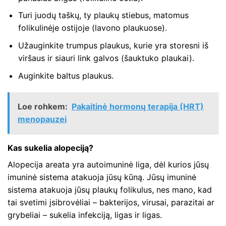
Turi juodų taškų, ty plaukų stiebus, matomus
folikulinėje ostijoje (lavono plaukuose).
Užauginkite trumpus plaukus, kurie yra storesni iš
viršaus ir siauri link galvos (šauktuko plaukai).
Auginkite baltus plaukus.
Loe rohkem:
Pakaitinė hormonų terapija (HRT)
menopauzei
Kas sukelia alopeciją?
Alopecija areata yra autoimuninė liga, dėl kurios jūsų
imuninė sistema atakuoja jūsų kūną. Jūsų imuninė
sistema atakuoja jūsų plaukų folikulus, nes mano, kad
tai svetimi įsibrovėliai – bakterijos, virusai, parazitai ar
grybeliai – sukelia infekciją, ligas ir ligas.