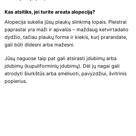
Kas atsitiks, jei turite areata alopeciją?
Alopecija sukelia jūsų plaukų slinkimą lopais. Pleistrai
paprastai yra maži ir apvalūs – maždaug ketvirtadalio
dydžio, tačiau plaukų forma ir kiekis, kurį prarandate,
gali būti didesni arba mažesni.
Jūsų naguose taip pat gali atsirasti įdubimų arba
įdubimų (kupuliforminių įdubimų). Dėl jų nagai gali
atrodyti šiurkštūs arba smėliuoti, pavyzdžiui, švitrinis
popierius.