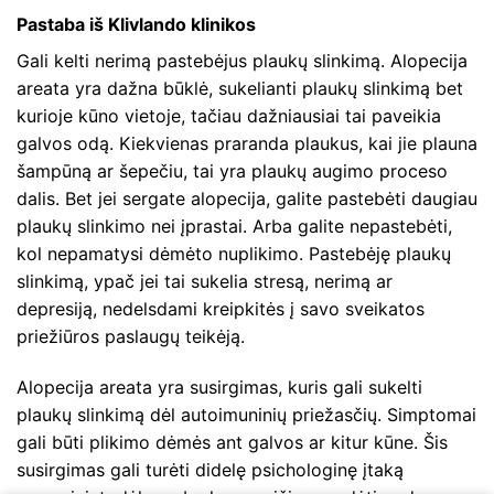
Pastaba iš Klivlando klinikos
Gali kelti nerimą pastebėjus plaukų slinkimą. Alopecija
areata yra dažna būklė, sukelianti plaukų slinkimą bet
kurioje kūno vietoje, tačiau dažniausiai tai paveikia
galvos odą. Kiekvienas praranda plaukus, kai jie plauna
šampūną ar šepečiu, tai yra plaukų augimo proceso
dalis. Bet jei sergate alopecija, galite pastebėti daugiau
plaukų slinkimo nei įprastai. Arba galite nepastebėti,
kol nepamatysi dėmėto nuplikimo. Pastebėję plaukų
slinkimą, ypač jei tai sukelia stresą, nerimą ar
depresiją, nedelsdami kreipkitės į savo sveikatos
priežiūros paslaugų teikėją.
Alopecija areata yra susirgimas, kuris gali sukelti
plaukų slinkimą dėl autoimuninių priežasčių. Simptomai
gali būti plikimo dėmės ant galvos ar kitur kūne. Šis
susirgimas gali turėti didelę psichologinę įtaką