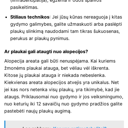
pasikeitimas.
Stiliaus technikos
: Jei jūsų kūnas nereaguoja į kitas
gydymo galimybes, galite užmaskuoti arba paslėpti
plaukų slinkimą naudodami tam tikras šukuosenas,
perukus ar plaukų pynimus.
Ar plaukai gali ataugti nuo alopecijos?
Alopecija areata gali būti nenuspėjama. Kai kuriems
žmonėms plaukai atauga, bet vėliau vėl iškrenta.
Kitose jų plaukai atauga ir niekada nebeslenka.
Kiekvienas areata alopecijos atvejis yra unikalus. Net
jei kas nors netenka visų plaukų, yra tikimybė, kad jie
ataugs. Priklausomai nuo gydymo ir jos veiksmingumo,
nuo keturių iki 12 savaičių nuo gydymo pradžios galite
pastebėti naujų plaukų augimą.