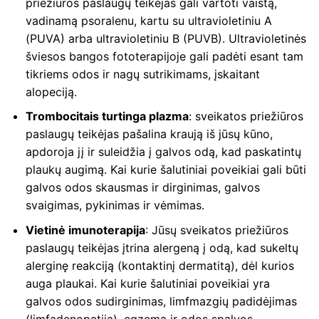
priežiūros paslaugų teikėjas gali vartoti vaistą,
vadinamą psoralenu, kartu su ultravioletiniu A
(PUVA) arba ultravioletiniu B (PUVB). Ultravioletinės
šviesos bangos fototerapijoje gali padėti esant tam
tikriems odos ir nagų sutrikimams, įskaitant
alopeciją.
Trombocitais turtinga plazma
: sveikatos priežiūros
paslaugų teikėjas pašalina kraują iš jūsų kūno,
apdoroja jį ir suleidžia į galvos odą, kad paskatintų
plaukų augimą. Kai kurie šalutiniai poveikiai gali būti
galvos odos skausmas ir dirginimas, galvos
svaigimas, pykinimas ir vėmimas.
Vietinė imunoterapija
: Jūsų sveikatos priežiūros
paslaugų teikėjas įtrina alergeną į odą, kad sukeltų
alerginę reakciją (kontaktinį dermatitą), dėl kurios
auga plaukai. Kai kurie šalutiniai poveikiai yra
galvos odos sudirginimas, limfmazgių padidėjimas
(limfadenopatija), egzema ir odos spalvos