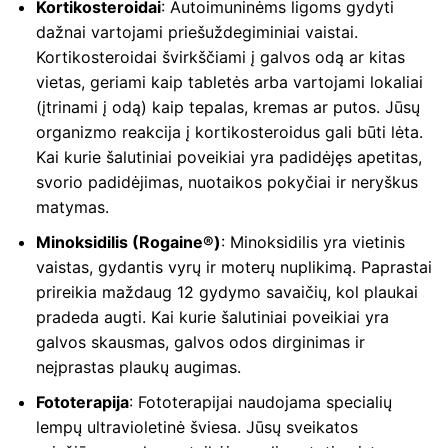
Kortikosteroidai
: Autoimuninėms ligoms gydyti
dažnai vartojami priešuždegiminiai vaistai.
Kortikosteroidai švirkščiami į galvos odą ar kitas
vietas, geriami kaip tabletės arba vartojami lokaliai
(įtrinami į odą) kaip tepalas, kremas ar putos. Jūsų
organizmo reakcija į kortikosteroidus gali būti lėta.
Kai kurie šalutiniai poveikiai yra padidėjęs apetitas,
svorio padidėjimas, nuotaikos pokyčiai ir neryškus
matymas.
Minoksidilis (Rogaine®)
: Minoksidilis yra vietinis
vaistas, gydantis vyrų ir moterų nuplikimą. Paprastai
prireikia maždaug 12 gydymo savaičių, kol plaukai
pradeda augti. Kai kurie šalutiniai poveikiai yra
galvos skausmas, galvos odos dirginimas ir
neįprastas plaukų augimas.
Fototerapija
: Fototerapijai naudojama specialių
lempų ultravioletinė šviesa. Jūsų sveikatos