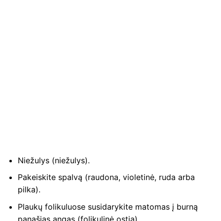
Niežulys (niežulys).
Pakeiskite spalvą (raudona, violetinė, ruda arba
pilka).
Plaukų folikuluose susidarykite matomas į burną
panašias angas (folikulinė ostia).