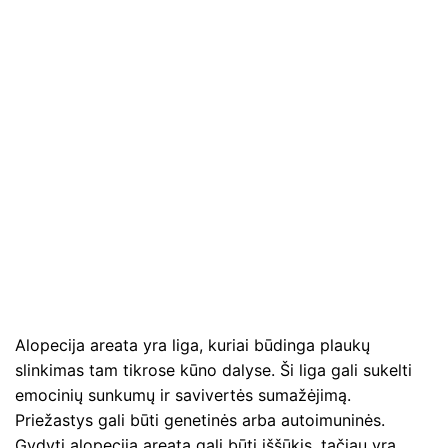
Alopecija areata yra liga, kuriai būdinga plaukų
slinkimas tam tikrose kūno dalyse. Ši liga gali sukelti
emocinių sunkumų ir savivertės sumažėjimą.
Priežastys gali būti genetinės arba autoimuninės.
Gydyti alopeciją areatą gali būti iššūkis, tačiau yra