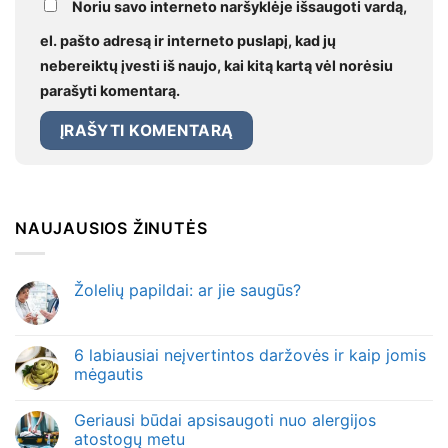
Noriu savo interneto naršyklėje išsaugoti vardą,
el. pašto adresą ir interneto puslapį, kad jų
nebereiktų įvesti iš naujo, kai kitą kartą vėl norėsiu
parašyti komentarą.
NAUJAUSIOS ŽINUTĖS
Žolelių papildai: ar jie saugūs?
6 labiausiai neįvertintos daržovės ir kaip jomis
mėgautis
Geriausi būdai apsisaugoti nuo alergijos
atostogų metu