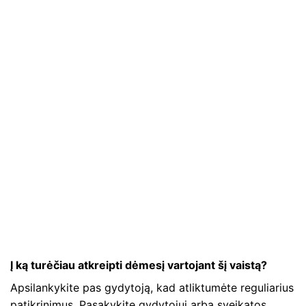
Į ką turėčiau atkreipti dėmesį vartojant šį vaistą?
Apsilankykite pas gydytoją, kad atliktumėte reguliarius
patikrinimus. Pasakykite gydytojui arba sveikatos