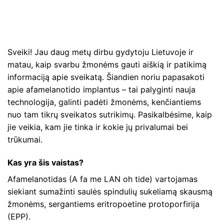
Sveiki! Jau daug metų dirbu gydytoju Lietuvoje ir
matau, kaip svarbu žmonėms gauti aiškią ir patikimą
informaciją apie sveikatą. Šiandien noriu papasakoti
apie afamelanotido implantus – tai palyginti nauja
technologija, galinti padėti žmonėms, kenčiantiems
nuo tam tikrų sveikatos sutrikimų. Pasikalbėsime, kaip
jie veikia, kam jie tinka ir kokie jų privalumai bei
trūkumai.
Kas yra šis vaistas?
Afamelanotidas (A fa me LAN oh tide) vartojamas
siekiant sumažinti saulės spindulių sukeliamą skausmą
žmonėms, sergantiems eritropoetine protoporfirija
(EPP).