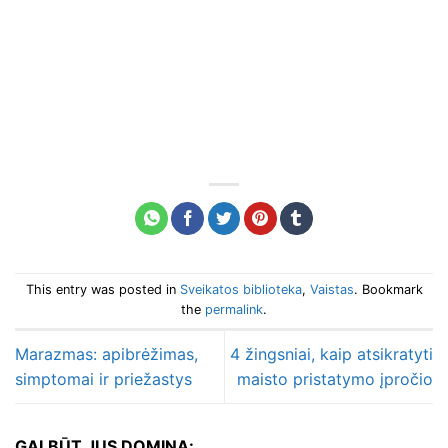
This entry was posted in
Sveikatos biblioteka
,
Vaistas
. Bookmark
the
permalink
.
Marazmas: apibrėžimas,
4 žingsniai, kaip atsikratyti
simptomai ir priežastys
maisto pristatymo įpročio
GALBŪT JUS DOMINA: