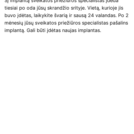
Šį implantą sveikatos priežiūros specialistas įdeda
tiesiai po oda jūsų skrandžio srityje. Vietą, kurioje jis
buvo įdėtas, laikykite švarią ir sausą 24 valandas. Po 2
mėnesių jūsų sveikatos priežiūros specialistas pašalins
implantą. Gali būti įdėtas naujas implantas.