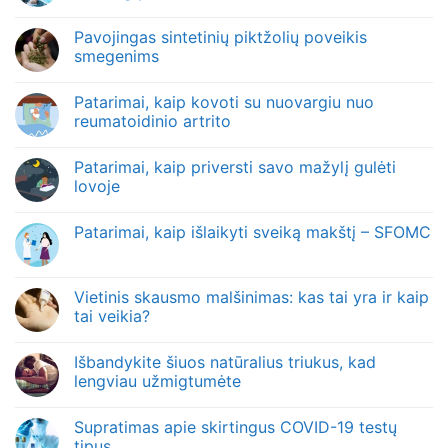
Pavojingas sintetinių piktžolių poveikis
smegenims
Patarimai, kaip kovoti su nuovargiu nuo
reumatoidinio artrito
Patarimai, kaip priversti savo mažylį gulėti
lovoje
Patarimai, kaip išlaikyti sveiką makštį – SFOMC
Vietinis skausmo malšinimas: kas tai yra ir kaip
tai veikia?
Išbandykite šiuos natūralius triukus, kad
lengviau užmigtumėte
Supratimas apie skirtingus COVID-19 testų
tipus