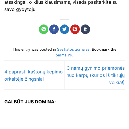
atsakingai, o kilus klausimams, visada pasitarkite su
savo gydytoju!
This entry was posted in
Sveikatos žurnalas
. Bookmark the
permalink
.
3 namų gynimo priemonės
4 paprasti kaštonų kepimo
nuo karpų (kurios iš tikrųjų
orkaitėje žingsniai
veikia!)
GALBŪT JUS DOMINA: