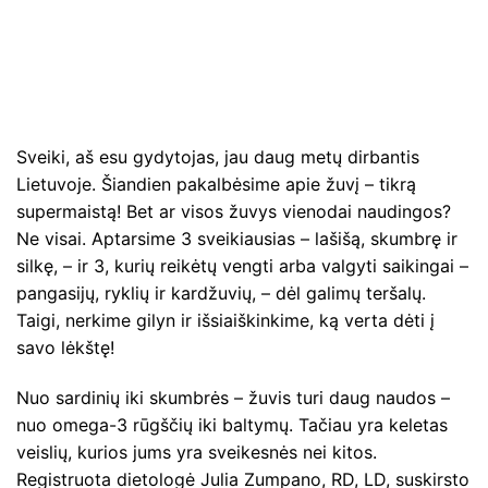
Sveiki, aš esu gydytojas, jau daug metų dirbantis
Lietuvoje. Šiandien pakalbėsime apie žuvį – tikrą
supermaistą! Bet ar visos žuvys vienodai naudingos?
Ne visai. Aptarsime 3 sveikiausias – lašišą, skumbrę ir
silkę, – ir 3, kurių reikėtų vengti arba valgyti saikingai –
pangasijų, ryklių ir kardžuvių, – dėl galimų teršalų.
Taigi, nerkime gilyn ir išsiaiškinkime, ką verta dėti į
savo lėkštę!
Nuo sardinių iki skumbrės – žuvis turi daug naudos –
nuo ​​omega-3 rūgščių iki baltymų. Tačiau yra keletas
veislių, kurios jums yra sveikesnės nei kitos.
Registruota dietologė Julia Zumpano, RD, LD, suskirsto