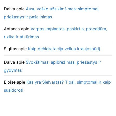
Daiva
apie
Ausų vaško užsikimšimas: simptomai,
priežastys ir pašalinimas
Antanas
apie
Varpos implantas: paskirtis, procedūra,
rizika ir atkūrimas
Sigitas
apie
Kaip dehidratacija veikia kraujospūdį
Daiva
apie
Švokštimas: apibrėžimas, priežastys ir
gydymas
Eloise
apie
Kas yra Sielvartas? Tipai, simptomai ir kaip
susidoroti