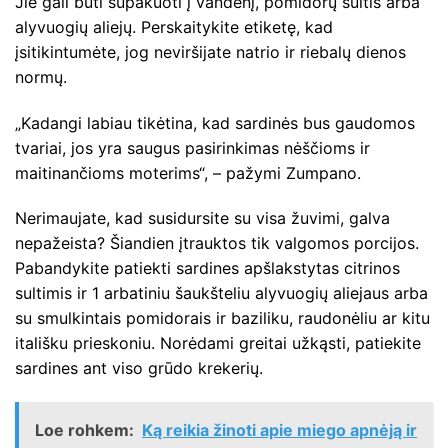
Jie gali būti supakuoti į vandenį, pomidorų sultis arba
alyvuogių aliejų. Perskaitykite etiketę, kad
įsitikintumėte, jog neviršijate natrio ir riebalų dienos
normų.
„Kadangi labiau tikėtina, kad sardinės bus gaudomos
tvariai, jos yra saugus pasirinkimas nėščioms ir
maitinančioms moterims“, – pažymi Zumpano.
Nerimaujate, kad susidursite su visa žuvimi, galva
nepažeista? Šiandien įtrauktos tik valgomos porcijos.
Pabandykite patiekti sardines apšlakstytas citrinos
sultimis ir 1 arbatiniu šaukšteliu alyvuogių aliejaus arba
su smulkintais pomidorais ir baziliku, raudonėliu ar kitu
itališku prieskoniu. Norėdami greitai užkąsti, patiekite
sardines ant viso grūdo krekerių.
Loe rohkem:
Ką reikia žinoti apie miego apnėją ir