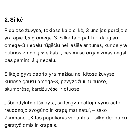
2. Silkė
Riebiose žuvyse, tokiose kaip silkė, 3 uncijos porcijoje
yra apie 1,5 g omega-3. Silkė taip pat turi daugiau
omega-3 riebalų rūgščių nei lašiša ar tunas, kurios yra
būtinos žmonių sveikatai, nes mūsų organizmas negali
pasigaminti šių riebalų.
Silkėje gyvsidabrio yra mažiau nei kitose žuvyse,
kuriose gausu omega-3, pavyzdžiui, tunuose,
skumbrėse, kardžuvėse ir otuose.
„Išbandykite atšaldytą, su lengvu baltojo vyno acto,
raudonojo svogūno ir krapų marinatu“, – sako
Zumpano. „Kitas populiarus variantas – silkę derinti su
garstyčiomis ir krapais.