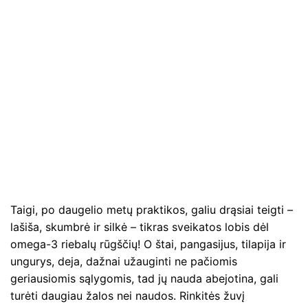
Taigi, po daugelio metų praktikos, galiu drąsiai teigti –
lašiša, skumbrė ir silkė – tikras sveikatos lobis dėl
omega-3 riebalų rūgščių! O štai, pangasijus, tilapija ir
ungurys, deja, dažnai užauginti ne pačiomis
geriausiomis sąlygomis, tad jų nauda abejotina, gali
turėti daugiau žalos nei naudos. Rinkitės žuvį