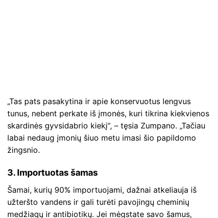
„Tas pats pasakytina ir apie konservuotus lengvus
tunus, nebent perkate iš įmonės, kuri tikrina kiekvienos
skardinės gyvsidabrio kiekį“, – tęsia Zumpano. „Tačiau
labai nedaug įmonių šiuo metu imasi šio papildomo
žingsnio.
3. Importuotas šamas
Šamai, kurių 90% importuojami, dažnai atkeliauja iš
užteršto vandens ir gali turėti pavojingų cheminių
medžiagų ir antibiotikų. Jei mėgstate savo šamus,