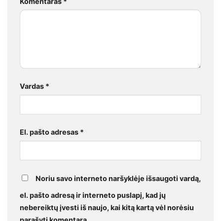
Komentaras
*
Vardas
*
El. pašto adresas
*
Noriu savo interneto naršyklėje išsaugoti vardą,
el. pašto adresą ir interneto puslapį, kad jų
nebereiktų įvesti iš naujo, kai kitą kartą vėl norėsiu
parašyti komentarą.