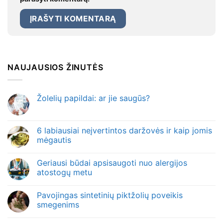
NAUJAUSIOS ŽINUTĖS
Žolelių papildai: ar jie saugūs?
6 labiausiai neįvertintos daržovės ir kaip jomis
mėgautis
Geriausi būdai apsisaugoti nuo alergijos
atostogų metu
Pavojingas sintetinių piktžolių poveikis
smegenims